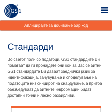
Аплицирајте за добивање бар код
Стандарди
Во светот полн со податоци, GS1 стандардите Ви
помагаат да ги пронајдете они кои за Вас се битни.
GS1 стандардите Ви даваат заеднички јазик за
идентификација, зачувување и споделување на
податоците низ синџирот на снабдување, а притоа
обезбедуваат да битните информации бидат
достапни точни и лесно разбирливи.