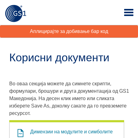
Аплицирајте за добивање бар код
Корисни документи
Во оваа секција можете да симнете скрипти,
формулари, брошури и друга документација од GS1
Македонија. На десен клик името или сликата
изберете Save As, доколку сакате да го превземете
ресурсот.
Димензии на модулите и симболите