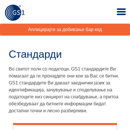
Аплицирајте за добивање бар код
Стандарди
Во светот полн со податоци, GS1 стандардите Ви
помагаат да ги пронајдете они кои за Вас се битни.
GS1 стандардите Ви даваат заеднички јазик за
идентификација, зачувување и споделување на
податоците низ синџирот на снабдување, а притоа
обезбедуваат да битните информации бидат
достапни точни и лесно разбирливи.