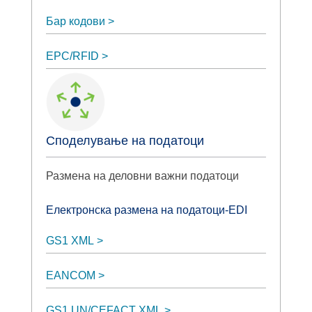
Бар кодови
EPC/RFID
Споделување на податоци
Размена на деловни важни податоци
Електронска размена на податоци-EDI
GS1 XML
EANCOM
GS1 UN/CEFACT XML