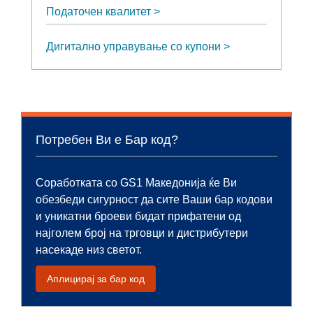
Податочен квалитет
Дигитално управување со купони
Потребен Ви е Бар код?
Соработката со GS1 Македонија ќе Ви
обезбеди сигурност да сите Ваши бар кодови
и уникатни броеви бидат прифатени од
најголем број на трговци и дистрибутери
насекаде низ светот.
Аплицирај за бар код