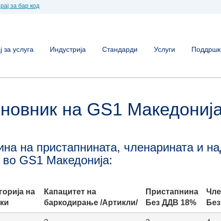
рај за бар код
 за услуга
Индустрија
Стандарди
Услуги
Поддршк
новник на GS1 Македониј
ина на пристапнината, членарината и н
ј во GS1 Македонија:
горија на
Капацитет на
Пристапнина
Чле
ки
баркодирање /Артикли/
Без ДДВ 18%
Без