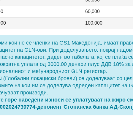
00
60,000
000
100,000
ми кои не се членки на GS1 Македонија, имаат прав
ацитет на GLN-ови. При доделувањето, покрај надом
ласно капацитетот, даден во табелата, кој се плаќа с
ократна уплата од 3000,00 денари плус ДДВ 18% за
ионалниот и меѓународниот GLN регистар.
 (Глобални локациски броеви) се доделуваат со це
мите на кои им се доделува одреден капацитет на G
ачуваат производи.
е горе наведени износи се уплатуваат на жиро с
002024739774-депонент Стопанска банка АД-Скоп