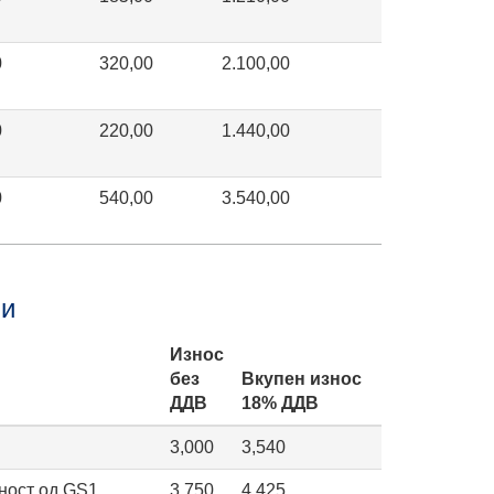
0
320,00
2.100,00
0
220,00
1.440,00
0
540,00
3.540,00
ви
Износ
без
Вкупен износ
ДДВ
18% ДДВ
3,000
3,540
ност од GS1
3,750
4,425