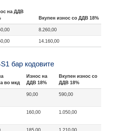
ос на ДДВ
%
Вкупен износ со ДДВ 18%
60,00
8.260,00
60,00
14.160,00
GS1 бар кодовите
на
Износ на
Вкупен износ со
а во мкд
ДДВ 18%
ДДВ 18%
90,00
590,00
160,00
1.050,00
0
185,00
1.210,00