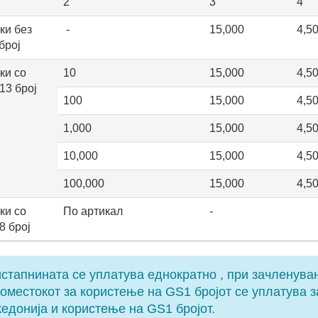
2
3
4
ки без
-
15,000
4,5
број
ки со
10
15,000
4,5
13 број
100
15,000
4,5
1,000
15,000
4,5
10,000
15,000
4,5
100,000
15,000
4,5
ки со
По артикал
-
8 број
стапнината се уплатува еднократно , при зачленува
оместокот за користење на GS1 бројот се уплатува з
едонија и користење на GS1 бројот.