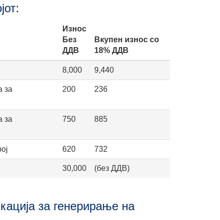
јот:
Износ
Без
Вкупен износ со
ДДВ
18% ДДВ
8,000
9,440
а за
200
236
а за
750
885
ој
620
732
30,000
(без ДДВ)
кација за генерирање на