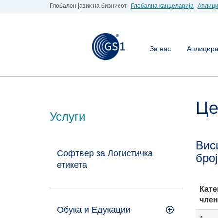
Глобален јазик на бизнисот
Глобална канцеларија
Аплици
За нас
Аплицирај
Це
Услуги
Вис
Софтвер за Логистичка
бро
етикета
Кате
член
Обука и Едукации