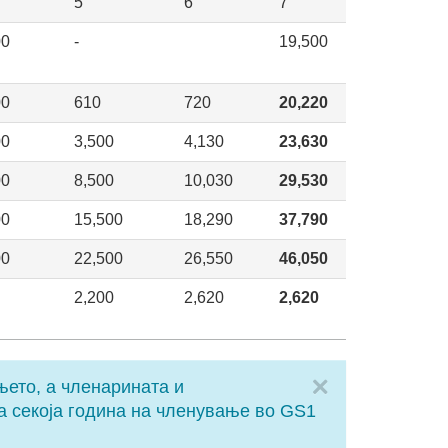
5
6
7
00
-
19,500
00
610
720
20,220
00
3,500
4,130
23,630
00
8,500
10,030
29,530
00
15,500
18,290
37,790
00
22,500
26,550
46,050
2,200
2,620
2,620
Close
њето, а членарината и
а секоја година на членување во GS1