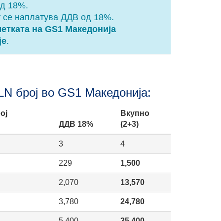
од 18%.
т се наплатува ДДВ од 18%.
метката на GS1 Македонија
је
.
LN број во GS1 Македонија:
ој
Вкупно
ДДВ 18%
(2+3)
3
4
229
1,500
2,070
13,570
3,780
24,780
5,400
35,400