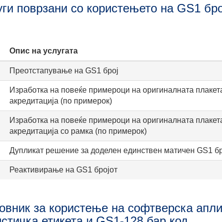
уги поврзани со користењето на GS1 бро
Опис на услугата
Преотстапување на GS1 број
Изработка на повеќе примероци на оригиналната плакет
акредитација (по примерок)
Изработка на повеќе примероци на оригиналната плакет
акредитација со рамка (по примерок)
Дупликат решение за доделен единствен матичен GS1 бр
Реактивирање на GS1 бројот
овник за користење на софтверска апли
истичка етикета и GS1-128 бар код