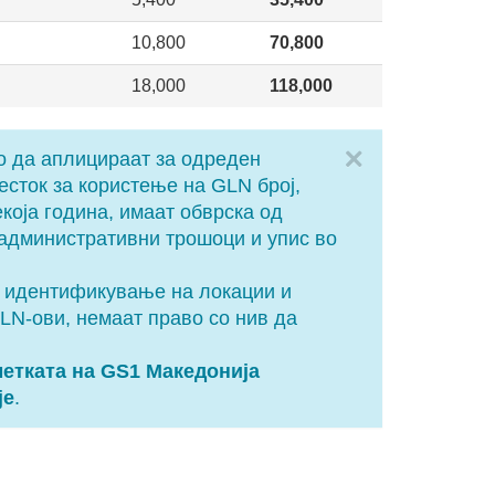
10,800
70,800
18,000
118,000
Close
о да аплицираат за одреден
есток за користење на GLN број,
екоја година, имаат обврска од
 административни трошоци и упис во
л идентификување на локации и
LN-ови, немаат право со нив да
метката на GS1 Македонија
је
.