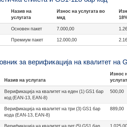
Назив на
Износ на услугата во
Изн
услугата
мкд
18
Основен пакет
7.000,00
1.2
Премиум пакет
12.000,00
2.1
овник за верификација на квалитет на 
Износ 
Назив на услугата
услугат
Верификација на квалитет на еден (1) GS1 бар
500,00
код (EAN-13, EAN-8)
Верификација на квалитет на три (3) GS1 бар
889,00
кода (EAN-13, EAN-8)
Верификација на квалитет на пет (5) GS1 бар
1.025,0