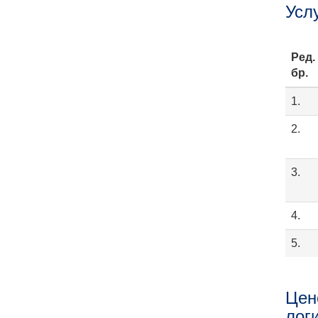
Усл
Ред.
бр.
1.
2.
3.
4.
5.
Цен
лог