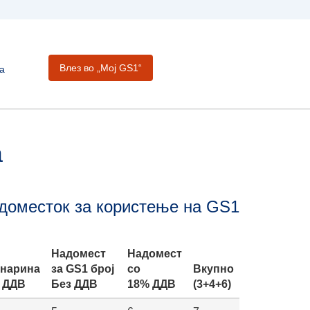
Влез во „Moj GS1“
а
а
адоместок за користење на GS1
Надомест
Надомест
нарина
за GS1 број
со
Вкупно
 ДДВ
Без ДДВ
18% ДДВ
(3+4+6)