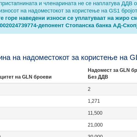
пристапнината и членарината не се наплатува ДДВ 
износот на надоместокот за користење на GS1 бројо
е горе наведени износи се уплатуваат на жиро с
002024739774-депонент Стопанска банка АД-Скоп
ина на надоместокот за користење на G
Надомест за GLN бр
цитет на GLN броеви
Без ДДВ
2
1,271
11,500
21,000
0
30,000