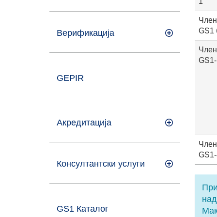
1
Член
GS1 
Верификација
Член
GS1-
GEPIR
Акредитација
Член
GS1-
Консултантски услуги
При
над
GS1 Каталог
Мак