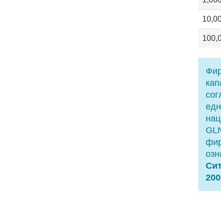
10,0
100,
Фир
кап
сог
едн
нац
GLN
фир
озн
Сит
200