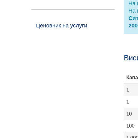
На 
На 
Сит
Ценовник на услуги
200
Вис
Капа
1
1
10
100
1,00