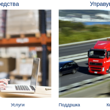
редства
Управу
Услуги
Поддршка
К