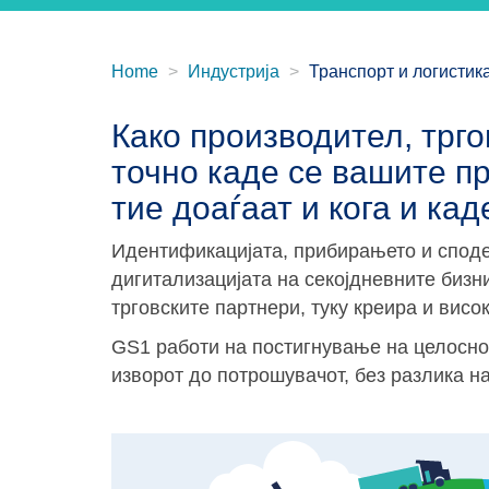
Home
Индустрија
Транспорт и логистик
Како производител, трго
точно каде се вашите пр
тие доаѓаат и кога и кад
Идентификацијата, прибирањето и спод
дигитализацијата на секојдневните бизн
трговските партнери, туку креира и вис
GS1 работи на постигнување на целосно
изворот до потрошувачот, без разлика на