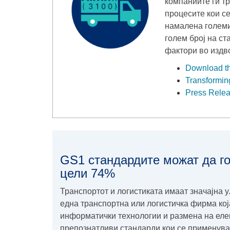
компаниите ги т
процесите кои се
намалена големи
голем број на с
фактори во издв
Download th
Transforming
Press Releas
GS1 стандардите можат да го
цели 74%
Транспортот и логистиката имаат значајна 
една транспортна или логистичка фирма ко
информатички технологии и размена на еле
препознатливи стандарди кои се применува