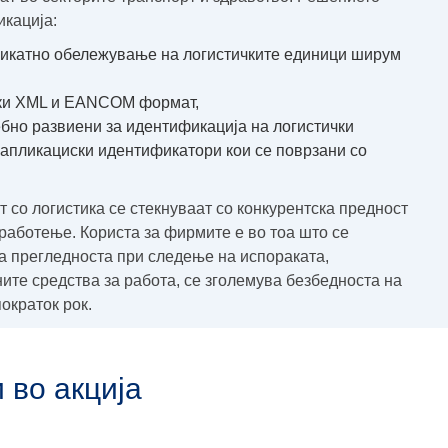
икација:
уникатно обележување на логистичките единици ширум
аки XML и EANCOM формат,
бно развиени за идентификација на логистички
 и апликациски идентификатори кои се поврзани со
 со логистика се стекнуваат со конкурентска предност
работење. Користа за фирмите е во тоа што се
а прегледноста при следење на испораката,
ите средства за работа, се зголемува безбедноста на
ократок рок.
 во акција