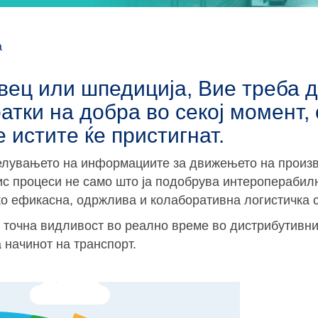
а
вец или шпедиција, Вие треба 
атки на добра во секој момент,
е истите ќе пристигнат.
елувањето на информациите за движењето на произв
ис процеси не само што ја подобрува интероперабил
око ефикасна, одржлива и колаборативна логистичка 
 точна видливост во реално време во дистрибутивни
 начинот на транспорт.