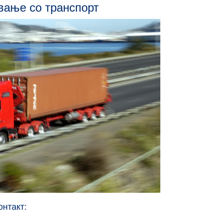
вање со транспорт
онтакт: