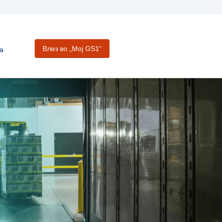
Влез во „Moj GS1“
а