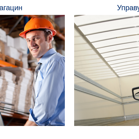
агацин
Управ