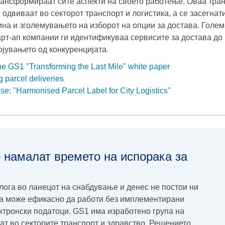
рансформираат сите аспекти на своето работење. Оваа тра
 одвиваат во секторот транспорт и логистика, а се засегнат
на и зголемувањето на изборот на опции за достава. Големи
тарт-aп компании ги идентификуваа сервисите за достава до
ојувањето од конкуренцијата.
e GS1 "Transforming the Last Mile" white paper
 parcel deliveries
e: "Harmonised Parcel Label for City Logistics"
 намалат времето на испорака за
улога во ланецот на снабдување и денес не постои ни
ја може ефикасно да работи без имплементирани
ктронски податоци. GS1 има изработено група на
ат во секторите транспорт и здравство. Решението