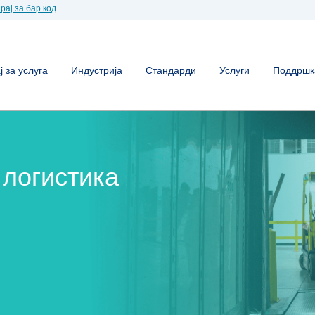
рај за бар код
 за услуга
Индустрија
Стандарди
Услуги
Поддршк
 логистика