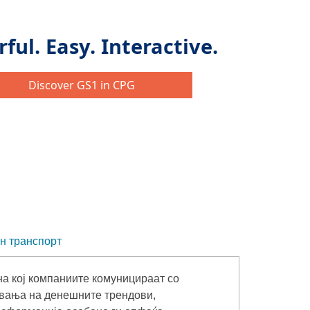
н транспорт
на кој компаниите комуницираат со
увања на денешните трендови,