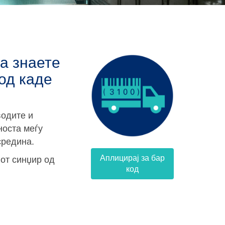
да знаете
 од каде
одите и
носта меѓу
средина.
Аплицирај за бар
от синџир од
код