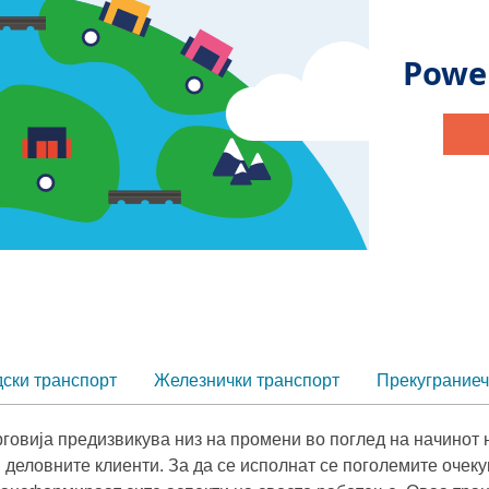
ски транспорт
Железнички транспорт
Прекуграниеч
рговија предизвикува низ на промени во поглед на начинот 
 деловните клиенти. За да се исполнат се поголемите очек