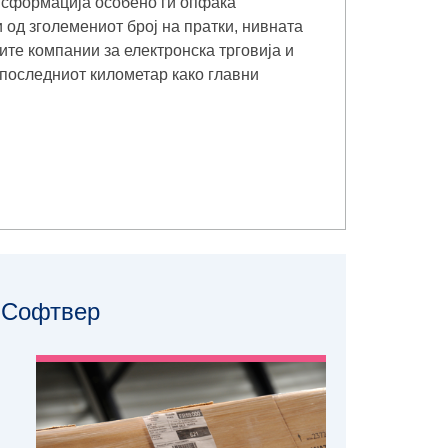
нсформација особено ги опфаќа
и од зголемениот број на пратки, нивната
те компании за електронска трговија и
 последниот километар како главни
Софтвер