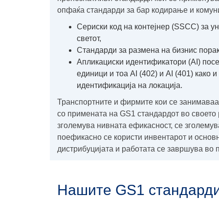
опфаќа стандарди за бар кодирање и комун
Сериски код на контејнер (SSCC) за 
светот,
Стандарди за размена на бизнис пор
Aпликациски идентификатори (AI) посе
единици и тоа AI (402) и AI (401) како
идентификација на локација.
Транспортните и фирмите кои се занимаваат
со примената на GS1 стандардот во своето 
зголемува нивната ефикасност, се зголемув
поефикасно се користи инвентарот и основн
дистрибуцијата и работата се завршува во п
Нашите GS1 стандарди