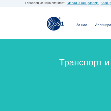
Глобален јазик на бизнисот
Глобална канцеларија
Аплици
За нас
Аплицирај
Транспорт и