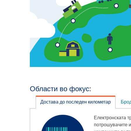
Области во фокус:
Достава до последен километар
Брод
Електронската т
потрошувачите и