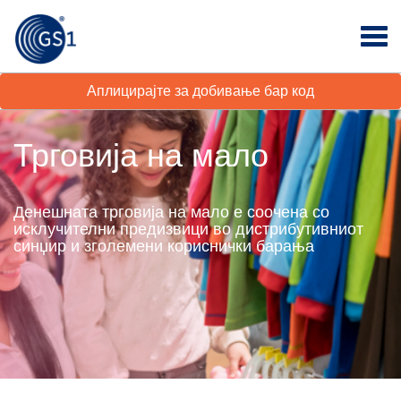
Аплицирајте за добивање бар код
Трговија на мало
Денешната трговија на мало е соочена со
исклучителни предизвици во дистрибутивниот
синџир и зголемени кориснички барања