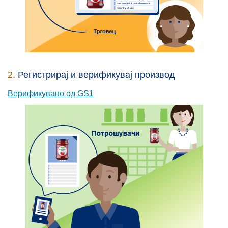
2.
Регистрирај и верификувај производ
Верификувано од GS1