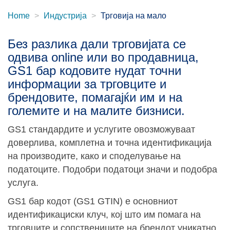
Home
Индустрија
Трговија на мало
Без разлика дали трговијата се
одвива online или во продавница,
GS1 бар кодовите нудат точни
информации за трговците и
брендовите, помагајќи им и на
големите и на малите бизниси.
GS1 стандардите и услугите овозможуваат
доверлива, комплетна и точна идентификација
на производите, како и споделување на
податоците. Подобри податоци значи и подобра
услуга.
GS1 бар кодот (GS1 GTIN) е основниот
идентификациски клуч, кој што им помага на
трговците и сопствениците на брендот уникатно