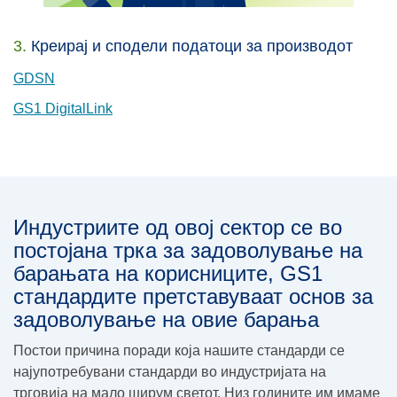
3.
Креирај и сподели податоци за производот
GDSN
GS1 DigitalLink
Индустриите од овој сектор се во
постојана трка за задоволување на
барањата на корисниците, GS1
стандардите претставуваат основ за
задоволување на овие барања
Постои причина поради која нашите стандарди се
најупотребувани стандарди во индустријата на
трговија на мало ширум светот. Низ годините им имаме