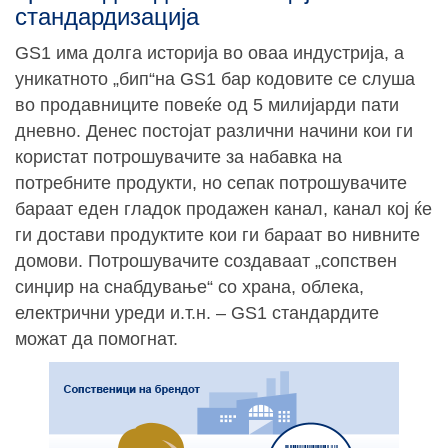
стандардизација
GS1 има долга историја во оваа индустрија, а
уникатното „бип“на GS1 бар кодовите се слуша
во продавниците повеќе од 5 милијарди пати
дневно. Денес постојат различни начини кои ги
користат потрошувачите за набавка на
потребните продукти, но сепак потрошувачите
бараат еден гладок продажен канал, канал кој ќе
ги достави продуктите кои ги бараат во нивните
домови. Потрошувачите создаваат „сопствен
синџир на снабдување“ со храна, облека,
електрични уреди и.т.н. – GS1 стандардите
можат да помогнат.