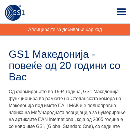
Аплицирајте за добивање бар код
GS1 Македонија -
повеќе од 20 години со
Вас
Од формирањето во 1994 година, GS1 Македонија
функционира во рамките на Стопанската комора на
Македонија под името ЕАН МАК и е полноправна
членка на Меѓународната асоцијација за нумерирање
на артиклите EAN International, која од 2005 година е
со ново име GS1 (Global Standard One), со седиште