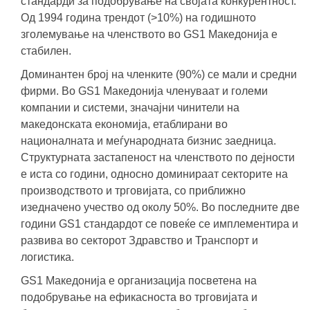
стандарди за подобрување на својата конкурентност.
Од 1994 година трендот (>10%) на годишното
зголемување на членството во GS1 Македонија е
стабилен.
Доминантен број на членките (90%) се мали и средни
фирми. Во GS1 Македонија членуваат и големи
компании и системи, значајни чинители на
македонската економија, етаблирани во
националната и меѓународната бизнис заедница.
Структурната застапеност на членството по дејности
е иста со години, односно доминираат секторите на
производството и трговијата, со приближно
изедначено учество од околу 50%. Во последните две
години GS1 стандардот се повеќе се имплементира и
развива во секторот Здравство и Транспорт и
логистика.
GS1 Македонија е организација посветена на
подобрување на ефикасноста во трговијата и