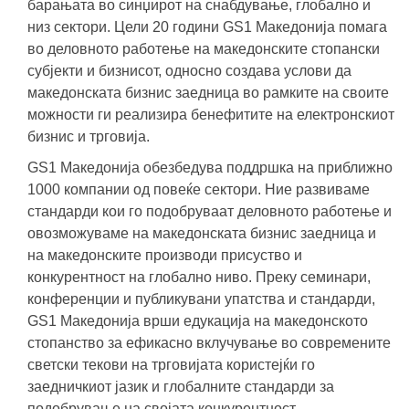
барањата во синџирот на снабдување, глобално и
низ сектори. Цели 20 години GS1 Македонија помага
во деловното работење на македонските стопански
субјекти и бизнисот, односно создава услови да
македонската бизнис заедница во рамките на своите
можности ги реализира бенефитите на електронскиот
бизнис и трговија.
GS1 Македонија обезбедува поддршка на приближно
1000 компании од повеќе сектори. Ние развиваме
стандарди кои го подобруваат деловното работење и
овозможуваме на македонската бизнис заедница и
на македонските производи присуство и
конкурентност на глобално ниво. Преку семинари,
конференции и публикувани упатства и стандарди,
GS1 Македонија врши едукација на македонското
стопанство за ефикасно вклучување во современите
светски текови на трговијата користејќи го
заедничкиот јазик и глобалните стандарди за
подобрување на својата конкурентност.