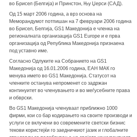
во Брисел (Белгија) и Принстон, Њу Џерси (САД).
Од 15 март 2006 година, а врз основа на
Меморандумот потпишан на 7 февруари 2006 година
во Брисел, Белгија, GS1 Македонија е членка на
регионалната организација GS1 Europe и е прва
организација од Република Македонија признаена
под уставно име.
Согласно Одлуките на Собранието на GS1
Македонија од 16.01.2006 година, ЕАН МАК го
менува името во GS1 Македонија. Статусот на
членките останува непроменет со задржан
континуитет во членувањето и во меѓусебните права
и обврски.
Во GS1 Македонија членуваат приближно 1000
фирми, кои со бар кодирањето на своите производи и
услуги се вклучени во современите светски бизнис
текови користејќи го заедничкиот јазик и глобалните