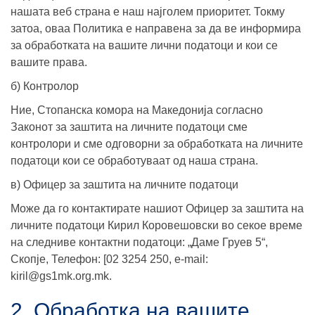
нашата веб страна е наш најголем приоритет. Токму
затоа, оваа Политика е направена за да ве информира
за обработката на вашите лични податоци и кои се
вашите права.
б) Контролор
Ние, Стопанска комора на Македонија согласно
Законот за заштита на личните податоци сме
контролори и сме одговорни за обработката на личните
податоци кои се обработуваат од наша страна.
в) Офицер за заштита на личните податоци
Може да го контактирате нашиот Офицер за заштита на
личните податоци Кирил Коровешовски во секое време
на следниве контактни податоци: „Даме Груев 5“,
Скопје, Телефон: [02 3254 250, e-mail:
kiril@gs1mk.org.mk.
2. Oбработка на вашите