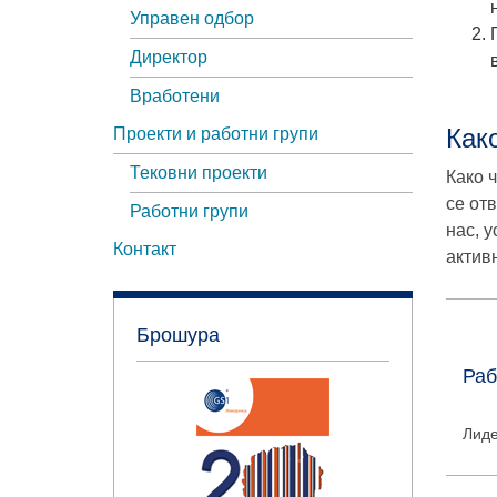
Управен одбор
Директор
Вработени
Как
Проекти и работни групи
Тековни проекти
Како 
се от
Работни групи
нас, 
Контакт
актив
Брошура
Раб
Лиде