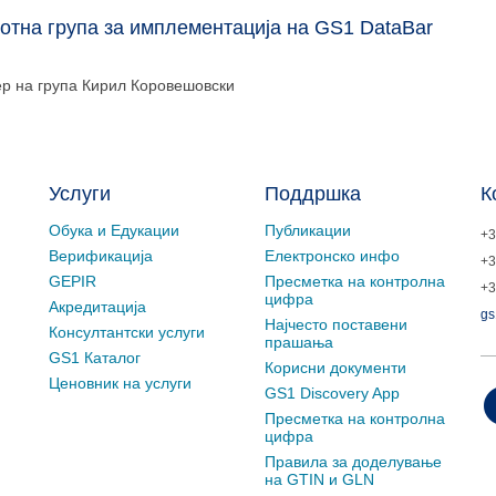
отна група за имплементација на GS1 DataBar
р на група
Кирил Коровешовски
Услуги
Поддршка
К
Обука и Едукации
Публикации
+3
Верификација
Електронско инфо
+3
GEPIR
Пресметка на контролна
+3
цифра
Акредитација
gs
Најчесто поставени
Консултантски услуги
прашања
GS1 Каталог
Корисни документи
Ценовник на услуги
GS1 Discovery App
Пресметка на контролна
цифра
Правила за доделување
на GTIN и GLN