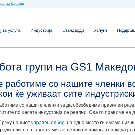
рај за бар код
 за услуга
Индустрија
Стандарди
Услуги
Поддршк
бота групи на GS1 Македо
е работиме со нашите членки во
кои ќе уживаат сите индустриск
аботиме со нашите членки за да обезбедиме правилен разв
итите по целата индустрија се реални. Ова го правиме на д
Преку нашиот
управен одбор
, на едно место ги имаме бизн
градителите на јавното мислење кои ни помагаат нам да ја 