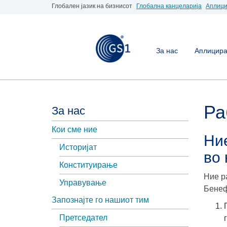
Глобален јазик на бизнисот
Глобална канцеларија
Аплици
За нас
Аплицирај
Ра
За нас
Кои сме ние
Ни
Историјат
во 
Конституирање
Ние р
Управување
Бенеф
Запознајте го нашиот тим
Претседател