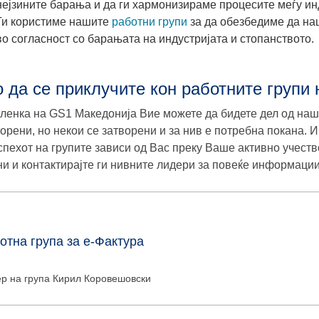
нејзините барања и да ги хармонизираме процесите меѓу ин
Ги користиме нашите
работни групи
за да обезбедиме да на
во согласност со барањата на индустријата и стопанството.
о да се приклучите кон работните групи
членка на GS1 Македонија Вие можете да бидете дел од наш
ворени, но некои се затворени и за нив е потребна покана. И
успехот на групите зависи од Вас преку Ваше активно учество
ни и контактирајте ги нивните лидери за повеќе информации
отна група за e-Фактура
р на група
Кирил Коровешовски