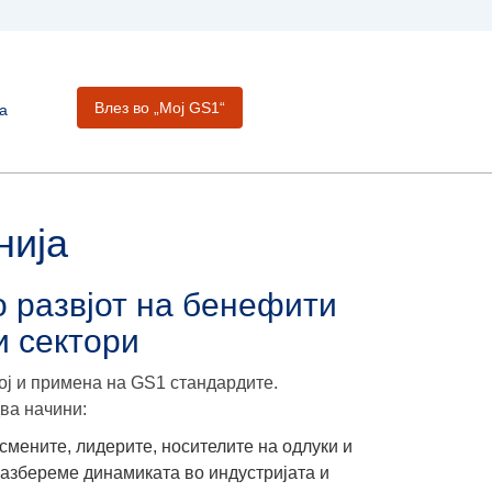
Влез во „Moj GS1“
а
нија
 развјот на бенефити
и сектори
ој и примена на GS1 стандардите.
ва начини:
исмените, лидерите, носителите на одлуки и
разбереме динамиката во индустријата и