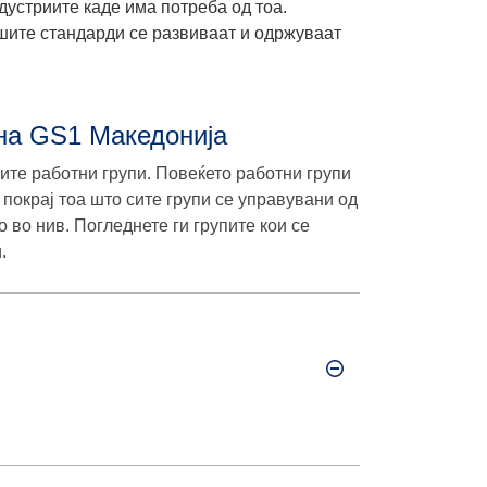
дустриите каде има потреба од тоа.
шите стандарди се развиваат и одржуваат
 на GS1 Македонија
ите работни групи. Повеќето работни групи
 покрај тоа што сите групи се управувани од
 во нив. Погледнете ги групите кои се
.