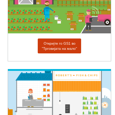
Откријте го GS1 во
"Трговијата на мало"