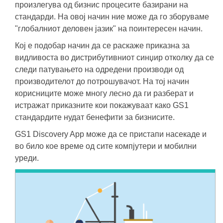
произлегува од бизнис процесите базирани на
стандарди. На овој начин ние може да го зборуваме
"глобалниот деловен јазик" на поинтересен начин.
Кој е подобар начин да се раскаже приказна за
видливоста во дистрибутивниот синџир отколку да се
следи патувањето на одредени производи од
производителот до потрошувачот. На тој начин
корисниците може многу лесно да ги разберат и
истражат приказните кои покажуваат како GS1
стандардите нудат бенефити за бизнисите.
GS1 Discovery App може да се пристапи насекаде и
во било кое време од сите компјутери и мобилни
уреди.