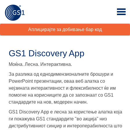
Аплицирајте за добивање бар код
GS1 Discovery App
Моќна. Лесна. Интерактивна.
За разлика од еднодимензионалните брошури и
PowerPoint презентации, оваа веб алатка со
нејзината интерактивност и флексибилност ќе им
помогне на корисниците да се запознаат со GS1
стандардите на нов, модерен начин.
GS1 Discovery App е лесна за користење алатка која
ги покажува GS1 стандардите "во акција" низ
дистрибутивниот синџир и интероперабилноста што