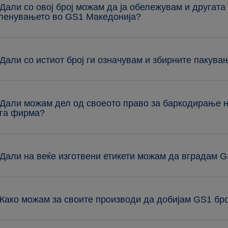
 Дали со овој број можам да ја обележувам и другата 
ленувањето во GS1 Македонија?
 Дали со истиот број ги означувам и збирните пакува
 Дали можам дел од своеото право за баркодирање н
га фирма?
 Дали на веќе изготвени етикети можам да вградам 
 Како можам за своите производи да добијам GS1 бр