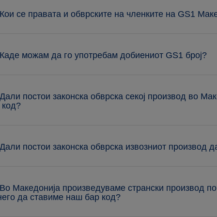
 Кои се правата и обврските на членките на GS1 Мак
 Каде можам да го употребам добиениот GS1 број?
 Дали постои законска обврска секој производ во Мак
 код?
 Дали постои законска обврска извозниот производ д
 Во Македонија произведуваме странски производ п
него да ставиме наш бар код?