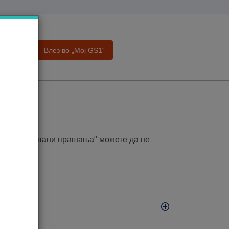
Влез во „Moj GS1“
а
ања
то поставувани прашања" можете да не