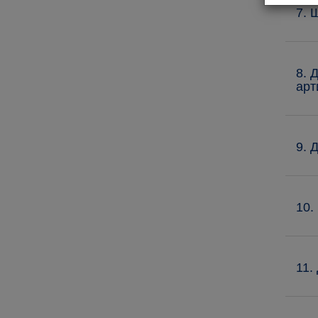
7. 
8. 
арт
9. 
10.
11.