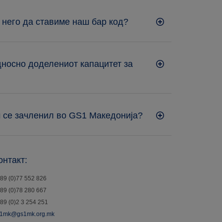
 него да ставиме наш бар код?
односно доделениот капацитет за
м се зачленил во GS1 Македонија?
онтакт:
89 (0)77 552 826
89 (0)78 280 667
89 (0)2 3 254 251
1mk@gs1mk.org.mk