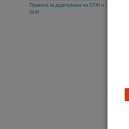
Правила за доделување на GTIN и
2. 
GLN
3. 
4. 
5. 
6. 