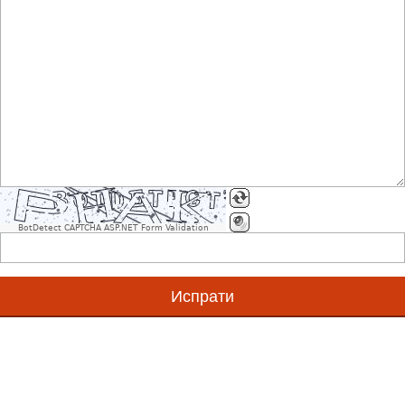
Што се GS1 стандарди?
Што е Единствен Матичен GS1 Број (GS1ЕМБ)?
Што е GS1 број?
BotDetect CAPTCHA ASP.NET Form Validation
Дали првите бројки говорат за земјата од каде потек
Што е GS1 бар код симбол?