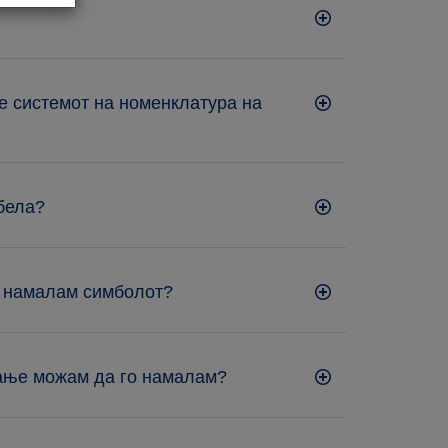
е системот на номенклатура на
 бела?
о намалам симболот?
мање можам да го намалам?