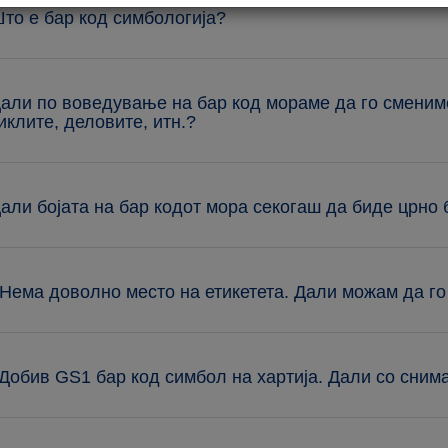
Што е бар код симбологија?
Дали по воведување на бар код мораме да го сменим
иклите, деловите, итн.?
Дали бојата на бар кодот мора секогаш да биде црно
 Нема доволно место на етикетета. Дали можам да г
 Добив GS1 бар код симбол на хартија. Дали со сни