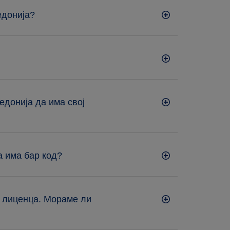
едонија?
едонија да има свој
а има бар код?
о лиценца. Мораме ли