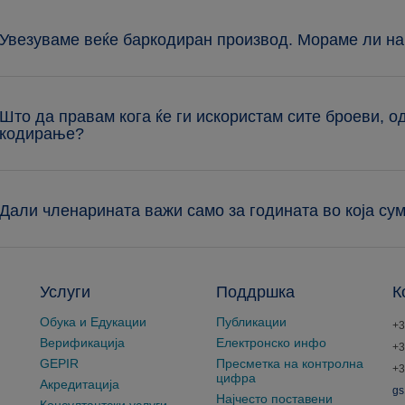
 Увезуваме веќе баркодиран производ. Мораме ли на
 Што да правам кога ќе ги искористам сите броеви, 
кодирање?
 Дали членарината важи само за годината во која су
Услуги
Поддршка
К
Обука и Едукации
Публикации
+3
Верификација
Електронско инфо
+3
GEPIR
Пресметка на контролна
+3
цифра
Акредитација
gs
Најчесто поставени