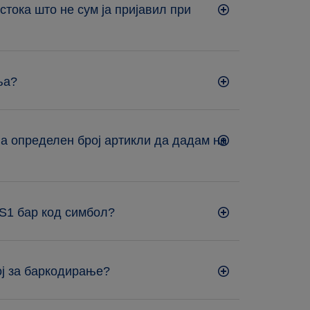
стока што не сум ја пријавил при
ња?
а определен број артикли да дадам на
GS1 бар код симбол?
ој за баркодирање?