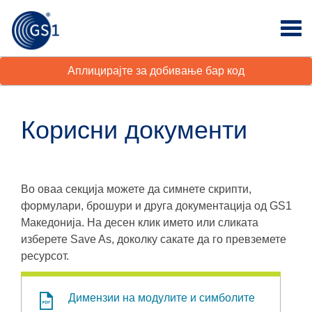
Аплицирајте за добивање бар код
Корисни документи
Во оваа секција можете да симнете скрипти,
формулари, брошури и друга документација од GS1
Македонија. На десен клик името или сликата
изберете Save As, доколку сакате да го превземете
ресурсот.
Димензии на модулите и симболите