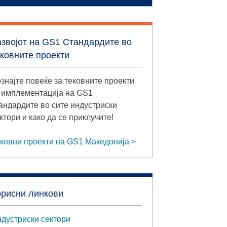
азвојот на GS1 Стандардите во
ековните проекти
знајте повеќе за тековните проекти
 имплементација на GS1
андардите во сите индустриски
ктори и како да се приклучите!
ковни проекти на GS1 Македонија
орисни линкови
дустриски сектори