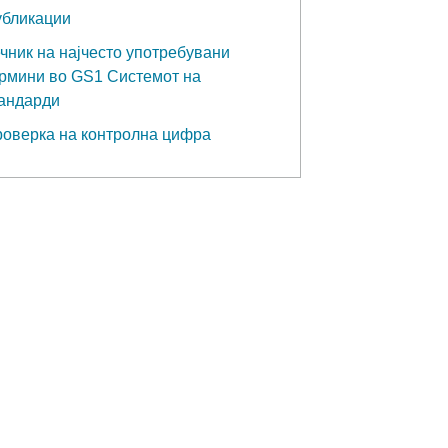
бликации
чник на најчесто употребувани
рмини во GS1 Системот на
андарди
оверка на контролна цифра