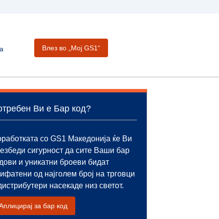
Влез во „Moj GS1“
а
отребен Ви е Бар код?
работката со GS1 Македонија ќе Ви
езбеди сигурност да сите Ваши бар
дови и уникатни броеви бидат
ифатени од најголем број на трговци
дистрибутери насекаде низ светот.
Аплицирај за бар код