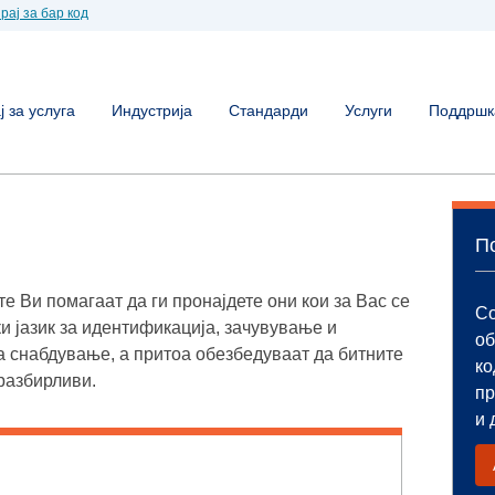
рај за бар код
 за услуга
Индустрија
Стандарди
Услуги
Поддршк
П
е Ви помагаат да ги пронајдете они кои за Вас се
Со
и јазик за идентификација, зачувување и
об
а снабдување, а притоа обезбедуваат да битните
ко
разбирливи.
пр
и 