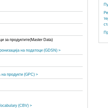
Пу
Ре
те
ст
Пр
и за продуктите(Master Data)
ронизација на податоци (GDSN)
 на продукти (GPC)
ocabulary (CBV)