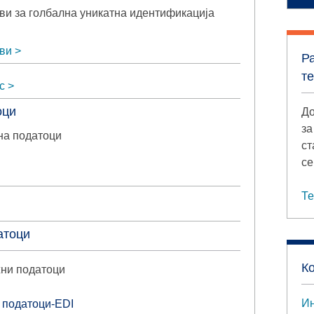
и за голбална уникатна идентификација
ви
Р
т
с
оци
До
за
на податоци
ст
се
Те
атоци
К
жни податоци
Ин
 податоци-EDI