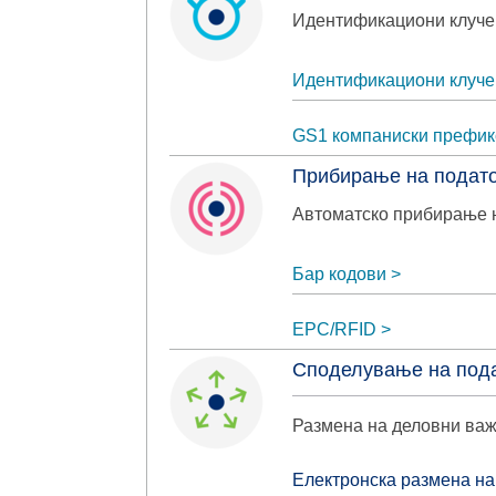
Идентификациони клучев
Идентификациони клуче
GS1 компаниски префик
Прибирање на подат
Автоматско прибирање 
Бар кодови
EPC/RFID
Споделување на под
Размена на деловни ва
Електронска размена на