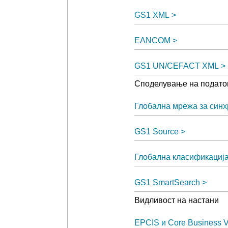
GS1 XML
EANCOM
GS1 UN/CEFACT XML
Споделување на податоц
Глобална мрежа за синх
GS1 Source
Глобална класификација
GS1 SmartSearch
Видливост на настани
EPCIS и Core Business V