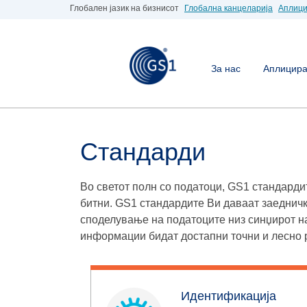
Глобален јазик на бизнисот
Глобална канцеларија
Аплици
За нас
Аплицирај
Стандарди
Во светот полн со податоци, GS1 стандардит
битни. GS1 стандардите Ви даваат заедничк
споделување на податоците низ синџирот н
информации бидат достапни точни и лесно 
Идентификација