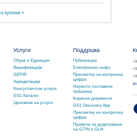
о купони
Услуги
Поддршка
К
Обука и Едукации
Публикации
+3
Верификација
Електронско инфо
+3
GEPIR
Пресметка на контролна
+3
цифра
Акредитација
gs
Најчесто поставени
Консултантски услуги
прашања
GS1 Каталог
Корисни документи
Ценовник на услуги
GS1 Discovery App
Пресметка на контролна
цифра
Правила за доделување
на GTIN и GLN