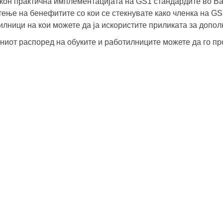
 кон практична имплементацијата на GS1 стандардите во 
тење на бенефитите со кои се стекнувате како членка на G
илници на кои можете да ја искористите приликата за допол
ниот распоред на обуките и работилниците можете да го п