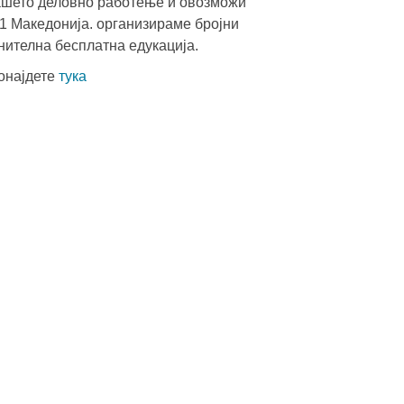
Вашето деловно работење и овозможи
S1 Македонија. организираме бројни
нителна бесплатна едукација.
ронајдете
тука