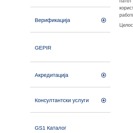
патот
корис
работ
Верификација
Целос
GEPIR
Акредитација
Консултантски услуги
GS1 Каталог