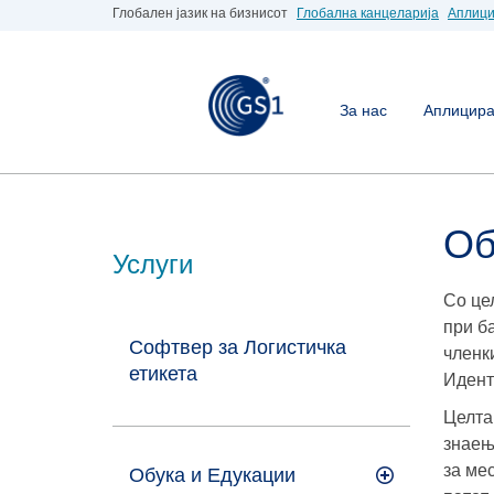
Глобален јазик на бизнисот
Глобална канцеларија
Аплици
За нас
Аплицирај
Об
Услуги
Со це
при б
Софтвер за Логистичка
членк
етикета
Идент
Целта
знаењ
за ме
Обука и Едукации