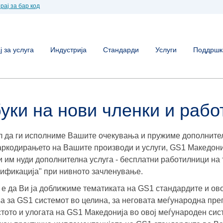
рај за бар код
 за услуга
Индустрија
Стандарди
Услуги
Поддршк
уки на нови членки и раб
л да ги исполниме Вашите очекувања и пружиме дополнител
аркодирањето на Вашите производи и услуги, GS1 Македони
и им нуди дополнителна услуга - бесплатни работилници на
ификација" при нивното зачленување.
 е да Ви ја доближиме тематиката на GS1 стандардите и о
а за GS1 системот во целина, за неговата меѓународна пре
стото и улогата на GS1 Македонија во овој меѓународен сис