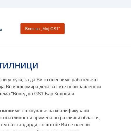
Влез во „Moj GS1“
а
отилници
ни услуги, за да Ви го олесниме работењето
ја Ве информира дека за сите нови зачленети
 тема "Вовед во GS1 Бар Кодови и
возможиме стекнување на квалификувани
познатливост и примена во различни области,
тем на стандарди, со што ќе Ви се олесни