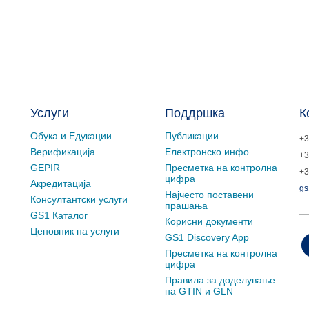
Услуги
Поддршка
К
Обука и Едукации
Публикации
+3
Верификација
Електронско инфо
+3
GEPIR
Пресметка на контролна
+3
цифра
Акредитација
gs
Најчесто поставени
Консултантски услуги
прашања
GS1 Каталог
Корисни документи
Ценовник на услуги
GS1 Discovery App
Пресметка на контролна
цифра
Правила за доделување
на GTIN и GLN