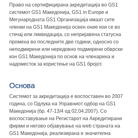
Право на сертифицирана акредитација во GS1
системот GS1 Македонија, GS1 in Europe и
Мегународната GS1 Организација имаат сите
членки на GS1 Македонија освен оние кои се во
стечај или ликвидација, со непријавена статусна
промена во последните две години, односно со
неподмирени или нередовно подмирени обврски
кон GS1 Македонија по основ на членарина и
надоместок за користење на GS1 бројот.
Основa
Системот за акредитација е воспоставен во 2007
година, со Одлука на Управниот одбор на GS1
Македонија (бр. 47-13/4 од 02.04.2007). Со
воспоставување на Регистарот на Акредитирани
фирми и негово објавување на web страната на
GS1 Македонија, реализирана е значителна