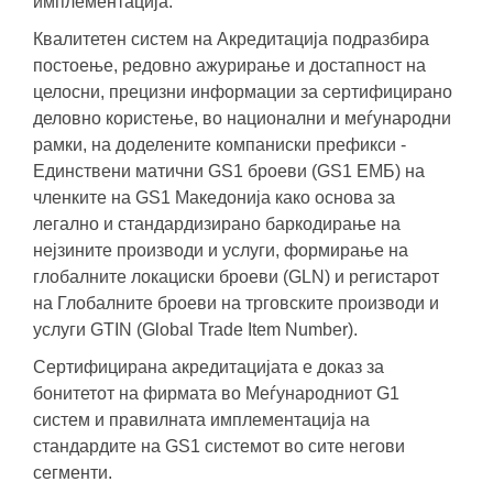
имплементација.
Квалитетен систем на Акредитација подразбира
постоење, редовно ажурирање и достапност на
целосни, прецизни информации за сертифицирано
деловно користење, во национални и меѓународни
рамки, на доделените компаниски префикси -
Единствени матични GS1 броеви (GS1 ЕМБ) на
членките на GS1 Македонија како основа за
легално и стандардизирано баркодирање на
нејзините производи и услуги, формирање на
глобалните локациски броеви (GLN) и регистарот
на Глобалните броеви на трговските производи и
услуги GTIN (Global Trade Item Number).
Сертифицирана акредитацијата е доказ за
бонитетот на фирмата во Меѓународниот G1
систем и правилната имплементација на
стандардите на GS1 системот во сите негови
сегменти.