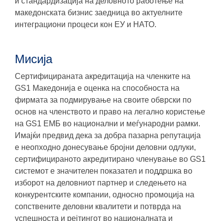
и стандардизација на деловното работење на
македонската бизнис заедница во актуелните
интеграциони процеси кон ЕУ и НАТО.
Мисија
Сертифицираната акредитација на членките на
GS1 Македонија е оценка на способноста на
фирмата за подмирување на своите обврски по
основ на членството и право на легално користење
на GS1 ЕМБ во национални и меѓународни рамки.
Имајќи предвид дека за добра пазарна репутација
е неопходно донесување бројни деловни одлуки,
сертифицираното акредитирано членување во GS1
системот е значителен показател и поддршка во
изборот на деловниот партнер и следењето на
конкурентските компании, односно промоција на
сопствените деловни квалитети и потврда на
успешноста и рејтингот во националната и