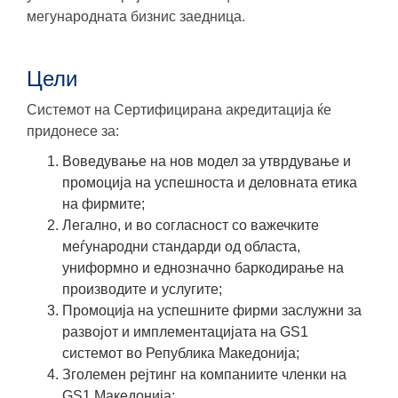
мегународната бизнис заедница.
Цели
Системот на Сертифицирана акредитација ќе
придонесе за:
Воведување на нов модел за утврдување и
промоција на успешноста и деловната етика
на фирмите;
Легално, и во согласност со важечките
меѓународни стандарди од областа,
униформно и еднозначно баркодирање на
производите и услугите;
Промоција на успешните фирми заслужни за
развојот и имплементацијата на GS1
системот во Република Македонија;
Зголемен рејтинг на компаниите членки на
GS1 Македонија;