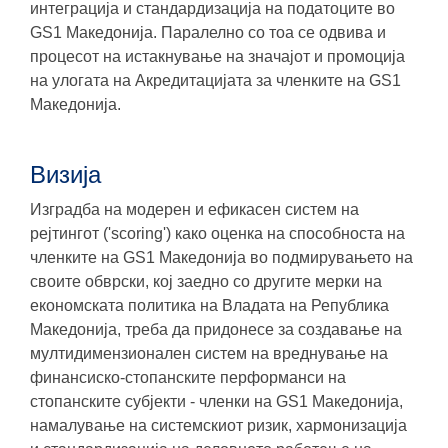
интеграција и стандардизација на податоците во
GS1 Македонија. Паралелно со тоа се одвива и
процесот на истакнување на значајот и промоција
на улогата на Акредитацијата за членките на GS1
Македонија.
Визија
Изградба на модерен и ефикасен систем на
рејтингот ('scoring') како оценка на способноста на
членките на GS1 Македонија во подмирувањето на
своите обврски, кој заедно со другите мерки на
економската политика на Владата на Република
Македонија, треба да придонесе за создавање на
мултидимензионален систем на вреднување на
финансиско-стопанските перформанси на
стопанските субјекти - членки на GS1 Македонија,
намалување на системскиот ризик, хармонизација