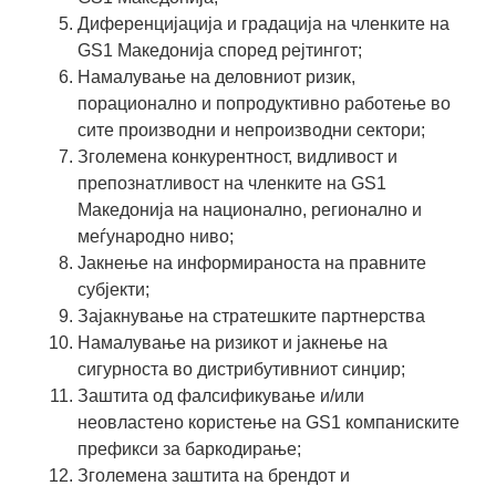
Диференцијација и градација на членките на
GS1 Македонија според рејтингот;
Намалување на деловниот ризик,
порационално и попродуктивно работење во
сите производни и непроизводни сектори;
Зголемена конкурентност, видливост и
препознатливост на членките на GS1
Македонија на национално, регионално и
меѓународно ниво;
Јакнење на информираноста на правните
субјекти;
Зајакнување на стратешките партнерства
Намалување на ризикот и јакнење на
сигурноста во дистрибутивниот синџир;
Заштита од фалсификување и/или
неовластено користење на GS1 компаниските
префикси за баркодирање;
Зголемена заштита на брендот и