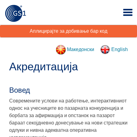
Аплицирајте за добивање бар код
Македонски
English
Акредитација
Вовед
Современите услови на работење, интерактивниот
однос на учесниците во пазарната конкуренција и
борбата за афирмација и опстанок на пазарот
бараат секојдневно донесување на нови стратешки
одлуки и нивна адекватна оперативна