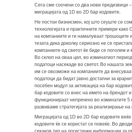
Сега сме соочени со два нови предизвици –
миграцијата од 1D во 2D бар кодовите.
Не постои бизнисмен, кој што сеуште се сом
технологијата и практичните примери како
на компаниите и ги намалуваат трошоците и
тезата дека доколку сериозно не се пристап
компаниите од светот ќе биде се поголем и ќ
Во склоп на оваа цел, во изминатиот период
податоци насекаде во светот. Во нашата зе
им се овозможи на компаниите да внесуваат
податоци да бидат јавно достапни за крајн
посебен модул за активација на бар кодови
бар кодовите со внес на името на брендот и
функционираат непречено во изминатите 5 г
развиваме стратегијата за реализирање на 
Миграцијата од 1D во 2D бар кодовите веќе
кодовите ќе се користат се повеќе. Во дво
секаков тип на логистички информации за пр