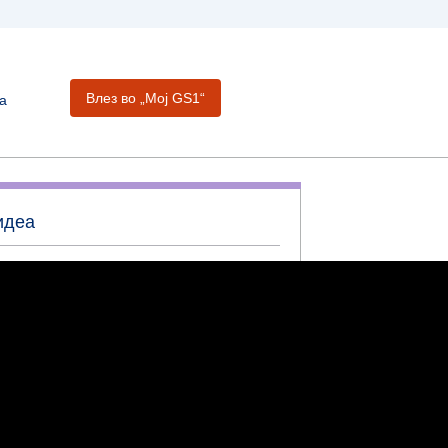
Влез во „Moj GS1“
а
идеа