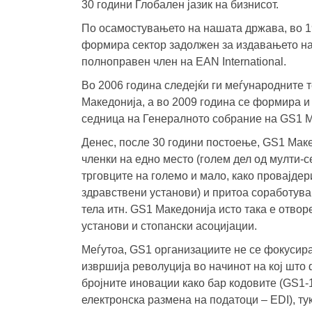
30 години Глобален јазик на бизнисот.
По осамостувањето на нашата држава, во 1
формира сектор задолжен за издавањето на
полноправен член на EAN International.
Во 2006 година следејќи ги меѓународните
Македонија, а во 2009 година се формира и
седница на Генералното собрание на GS1 М
Денес, после 30 години постоење, GS1 Маке
членки на едно место (голем дел од мулти-
трговците на големо и мало, како провајде
здравствени установи) и притоа соработува
тела итн. GS1 Македонија исто така е отвор
установи и стопански асоцијации.
Меѓутоа, GS1 организациите не се фокусира
извршија револуција во начинот на кој шт
бројните иновации како бар кодовите (GS1-1
електронска размена на податоци – EDI), ту