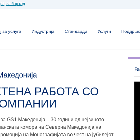
рај за бар код
 за услуга
Индустрија
Стандарди
Услуги
Поддршк
В
Македонија
ЕТЕНА РАБОТА СО
КОМПАНИИ
 за GS1 Македонија – 30 години од нејзиното
панската комора на Северна Македонија на
ромоција на Монографијата во чест на јубилејот –