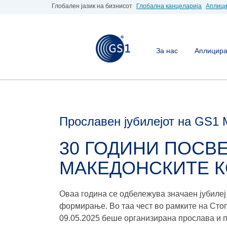
Глобален јазик на бизнисот
Глобална канцеларија
Аплици
За нас
Аплицирај
Прославен јубилејот на GS1 
30 ГОДИНИ ПОСВ
МАКЕДОНСКИТЕ 
Оваа година се одбележува значаен јубилеј
формирање. Во таа чест во рамките на Сто
09.05.2025 беше организирана прослава и п