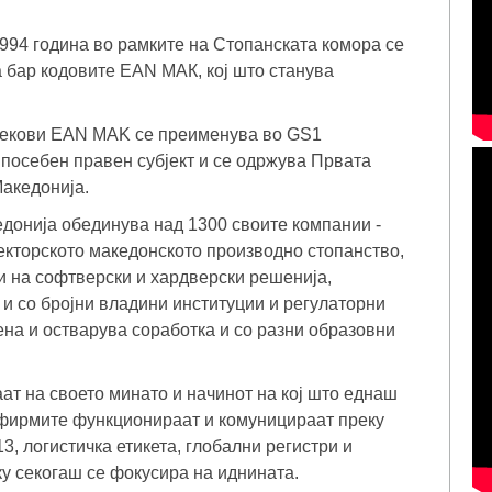
994 година во рамките на Стопанската комора се
 бар кодовите EAN МАК, кој што станува
 текови EAN MAK се преименува во GS1
 посебен правен субјект и се одржува Првата
акедонија.
донија обединува над 1300 своите компании -
секторското македонското производно стопанство,
ри на софтверски и хардверски решенија,
 и со бројни владини институции и регулаторни
ена и остварува соработка и со разни образовни
ат на своето минато и начинот на кој што еднаш
о фирмите функционираат и комуницираат преку
3, логистичка етикета, глобални регистри и
ку секогаш се фокусира на иднината.