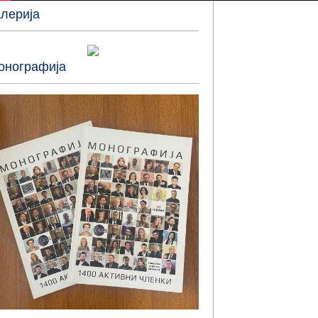
алерија
онографија