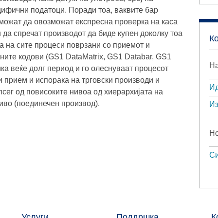
пецифични податоци. Поради тоа, ваквите бар
и можат да овозможат експресна проверка на каса
и да спречат производот да биде купен доколку тоа
К
а на сите процеси поврзани со приемот и
ите кодови (GS1 DataMatrix, GS1 Databar, GS1
На
ика веќе долг период и го олеснуваат процесот
 прием и испорака на трговски производи и
Ид
сег од повисоките нивоа од хиерархијата на
ниво (поединечен производ).
Из
Но
Си
Услуги
Поддршка
К