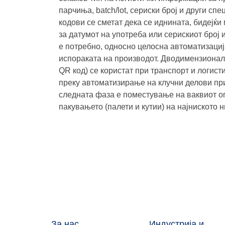
парчиња, batch/lot, сериски број и други с
кодови се сметат дека се иднината, бидејќ
за датумот на употреба или серискиот број 
е потребно, односно целосна автоматизациј
испораката на производот. Дводимензионалн
QR код) се користат при транспорт и логист
преку автоматизирање на клучни делови при
следната фаза е поместување на ваквиот оп
пакувањето (палети и кутии) на најниското 
За нас
Индустрија и