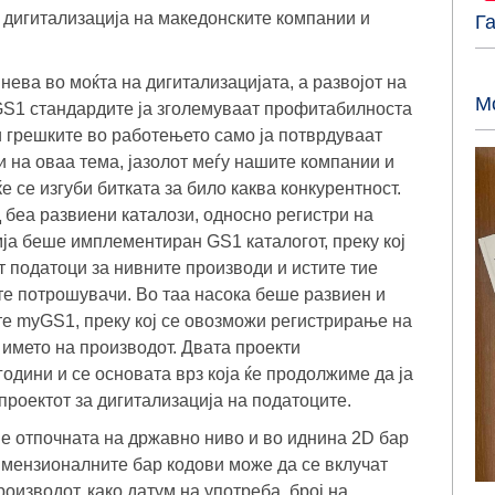
 дигитализација на македонските компании и
Г
нева во моќта на дигитализацијата, а развојот на
М
 GS1 стандардите ја зголемуваат профитабилноста
 грешките во работењето само ја потврдуваат
и на оваа тема, јазолот меѓу нашите компании и
е се изгуби битката за било каква конкурентност.
 беа развиени каталози, односно регистри на
мја беше имплементиран GS1 каталогот, преку кој
 податоци за нивните производи и истите тие
ите потрошувачи. Во таа насока беше развиен и
те myGS1, преку кој се овозможи регистрирање на
 името на производот. Двата проекти
одини и се основата врз која ќе продолжиме да ја
проектот за дигитализација на податоците.
 е отпочната на државно ниво и во иднина 2D бар
димензионалните бар кодови може да се вклучат
оизводот, како датум на употреба, број на