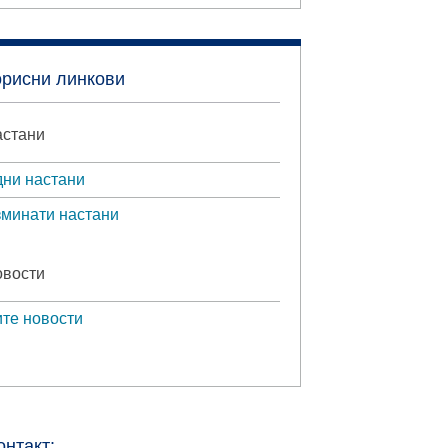
орисни линкови
стани
ни настани
минати настани
вости
те новости
онтакт: