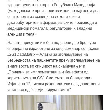
здравствениот сектор во Република Македонија
(македонските производители кои во најголем дел
се и големи извозници на лекови како и
дистрибутерите на фармацевтските производи и
медицински помагала, регулаторни и владини
агенции и тела).
На сите присутни им беа поделени две брошури
специјално изработени за овој семинар со наслов
„GS1DataMatrix – Алатка за зголемување на
безбедноста на пациентите преку зголемување на
видливоста во синџирот на снабдување“ и
„Причини за имплементација и бенефити од
користењето на GS1 Системот на Стандарди -
Изјави на 12 високи раководители на здравствени
установи од 9 земји ширум светот”