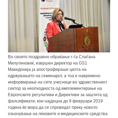
Во своето поздравно обраќање г-ѓа Слаѓана
Милутиновиќ, извршен директор на GS1
Македонија ја апострофираше целта на
одржувањето на семинарот, а тоа е навремено
информирање на сите учесници во здравствениот
сектор за неопходноста од имплементирање на
Европските регулативи и Директиви за заштита од
фалсификати, кои најдоцна до 9 февруари 2019
година ќе мора да се спроведат преку новото
означување на лековите и медицинските средствa