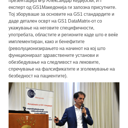
презентација м-р Александар Кедијоски, ИТ
експерт од GS1Македонија ги запозна присутните.
Тој зборуваше за основите на GS1 стандардите и
даде детален осврт на GS1 DataMatrix-от со
укажување на неговите специфичности,
употребата, областите и регионите каде што е веќе
имплементиран, како и бенефитите
(револуционизирањето на начинот на кој што
функционираат здравствените установи и
обезбедување на следливост на лековите,
спречување на фалсификатите и зголемување на
безбедност на пациентите).