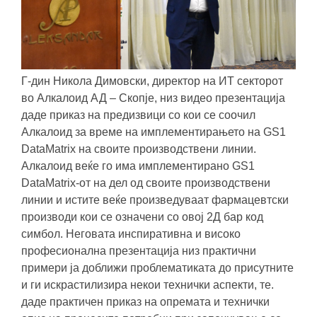
Г-дин Никола Димовски, директор на ИТ секторот
во Алкалоид АД – Скопје, низ видео презентација
даде приказ на предизвици со кои се соочил
Алкалоид за време на имплементирањето на GS1
DataMatrix на своите производствени линии.
Алкалоид веќе го има имплементирано GS1
DataMatrix-от на дел од своите производствени
линии и истите веќе произведуваат фармацевтски
производи кои се означени со овој 2Д бар код
симбол. Неговата инспиративна и високо
професионална презентација низ практични
примери ја доближи проблематиката до присутните
и ги искрастилизира некои технички аспекти, те.
даде практичен приказ на опремата и технички