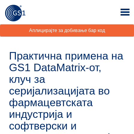
Аплицирајте за добивање бар код
Практична примена на
GS1 DataMatrix-от,
клуч за
серијализацијата во
фармацевтската
индустрија и
софтверски и