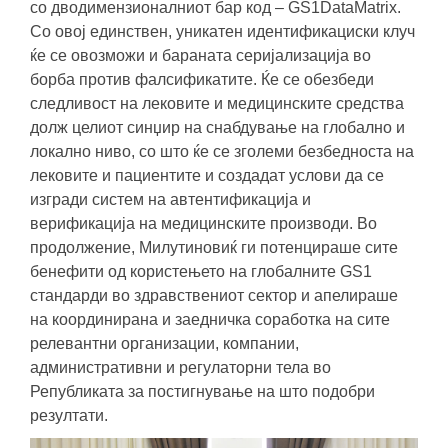
со дводимензионалниот бар код – GS1DataMatrix.
Со овој единствен, уникатен идентификациски клуч
ќе се овозможи и бараната серијализација во
борба против фалсификатите. Ќе се обезбеди
следливост на лековите и медицинските средства
долж целиот синџир на снабдување на глобално и
локално ниво, со што ќе се зголеми безбедноста на
лековите и пациентите и создадат услови да се
изгради систем на автентификација и
верификација на медицинските производи. Во
продолжение, Милутиновиќ ги потенцираше сите
бенефити од користењето на глобалните GS1
стандарди во здравствениот сектор и апелираше
на координирана и заедничка соработка на сите
релевантни организации, компании,
административни и регулаторни тела во
Републиката за постигнување на што подобри
резултати.