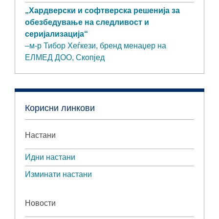
„Хардверски и софтверска решенија за
обезбедување на следливост и
серијализација“
–м-р Тибор Хеѓкези, бренд менаџер на
ЕЛМЕД ДОО, Скопјед
Корисни линкови
Настани
Идни настани
Изминати настани
Новости