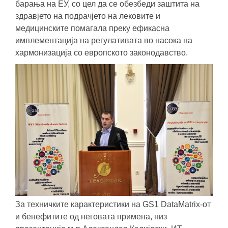
барања на ЕУ, со цел да се обезбеди заштита на
здравјето на подрачјето на лековите и
медицинските помагала преку ефикасна
имплементација на регулативата во насока на
хармонизација со европското законодавство.
За техничките карактеристики на GS1 DataMatrix-от
и бенефитите од неговата примена, низ