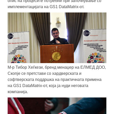
опис на процесите потребни при започнување со
имплементацијата на GS1 DataMatrix-от.
М-р Тибор Хеѓкези, бренд менаџер на ЕЛМЕД ДОО,
Скопје се претстави со хардверската и
софтверската поддршка на практичната примена
на GS1 DataMatrix-от, која ја нуди неговата
компанија.