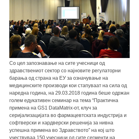
Со цел запознавање на сите учесници од
здравствениот сектор со најновите регулаторни
барања од страна на ЕУ за означување на
медицинските производи кои стапуваат на сила од
наредна година, на 29.03.2018 година беше одржан
голем едукативен семинар на тема “Практична
примена на GS1 DataMatrix-от, клуч за
серијализацијата во фармацевтската индустрија и
софтверски и хардверски решенија за нивна
успешна примена во Здравството” на кој што
учествуваа 150 учесници од сите сегменти на