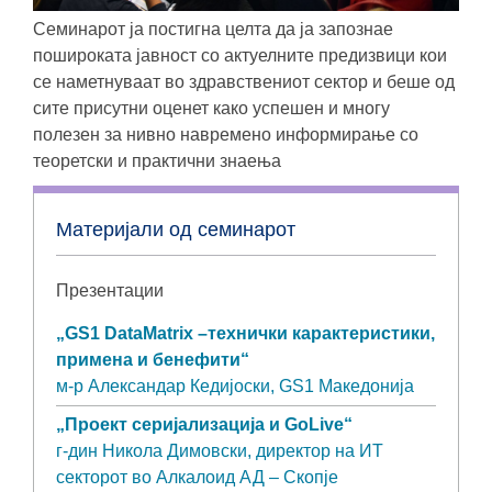
Семинарот ја постигна целта да ја запознае
пошироката јавност со актуелните предизвици кои
се наметнуваат во здравствениот сектор и беше од
сите присутни оценет како успешен и многу
полезен за нивно навремено информирање со
теоретски и практични знаења
Материјали од семинарот
Презентации
„GS1 DataMatrix –технички карактеристики,
примена и бенефити“
м-р Александар Кедијоски, GS1 Македонија
„Проект серијализација и GoLive“
г-дин Никола Димовски, директор на ИТ
секторот во Алкалоид АД – Скопје