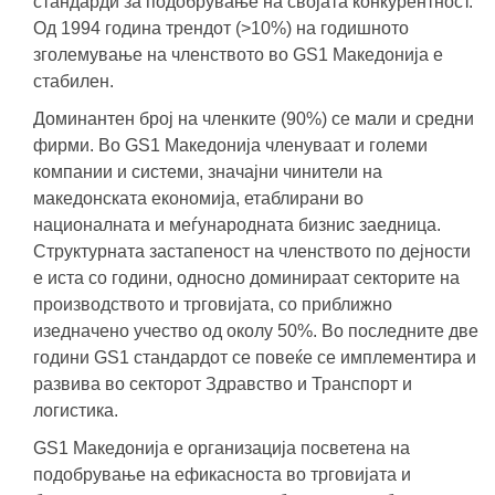
стандарди за подобрување на својата конкурентност.
Од 1994 година трендот (>10%) на годишното
зголемување на членството во GS1 Македонија е
стабилен.
Доминантен број на членките (90%) се мали и средни
фирми. Во GS1 Македонија членуваат и големи
компании и системи, значајни чинители на
македонската економија, етаблирани во
националната и меѓународната бизнис заедница.
Структурната застапеност на членството по дејности
е иста со години, односно доминираат секторите на
производството и трговијата, со приближно
изедначено учество од околу 50%. Во последните две
години GS1 стандардот се повеќе се имплементира и
развива во секторот Здравство и Транспорт и
логистика.
GS1 Македонија е организација посветена на
подобрување на ефикасноста во трговијата и