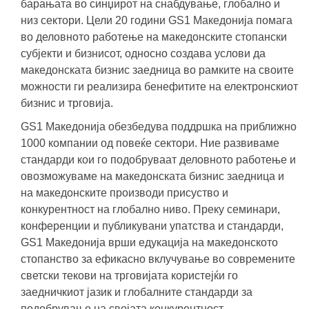
барањата во синџирот на снабдување, глобално и
низ сектори. Цели 20 години GS1 Македонија помага
во деловното работење на македонските стопански
субјекти и бизнисот, односно создава услови да
македонската бизнис заедница во рамките на своите
можности ги реализира бенефитите на електронскиот
бизнис и трговија.
GS1 Македонија обезбедува поддршка на приближно
1000 компании од повеќе сектори. Ние развиваме
стандарди кои го подобруваат деловното работење и
овозможуваме на македонската бизнис заедница и
на македонските производи присуство и
конкурентност на глобално ниво. Преку семинари,
конференции и публикувани упатства и стандарди,
GS1 Македонија врши едукација на македонското
стопанство за ефикасно вклучување во современите
светски текови на трговијата користејќи го
заедничкиот јазик и глобалните стандарди за
подобрување на својата конкурентност.