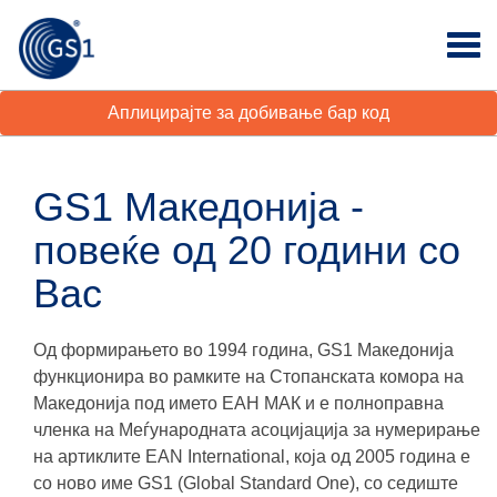
Аплицирајте за добивање бар код
GS1 Македонија -
повеќе од 20 години со
Вас
Од формирањето во 1994 година, GS1 Македонија
функционира во рамките на Стопанската комора на
Македонија под името ЕАН МАК и е полноправна
членка на Меѓународната асоцијација за нумерирање
на артиклите EAN International, која од 2005 година е
со ново име GS1 (Global Standard One), со седиште