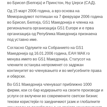
во Брисел (Белгија) и Принстон, Њу Џерси (САД).
Од 15 март 2006 година, а врз основа на
Меморандумот потпишан на 7 февруари 2006 година
во Брисел, Белгија, GS1 Македонија е членка на
регионалната организација GS1 Europe и е прва
организација од Република Македонија признаена
под уставно име.
Согласно Одлуките на Собранието на GS1
Македонија од 16.01.2006 година, ЕАН МАК го
менува името во GS1 Македонија. Статусот на
членките останува непроменет со задржан
континуитет во членувањето и во меѓусебните права
и обврски.
Во GS1 Македонија членуваат приближно 1000
фирми, кои со бар кодирањето на своите производи и
услуги се вклучени во современите светски бизнис
текови користејќи го заедничкиот јазик и глобалните