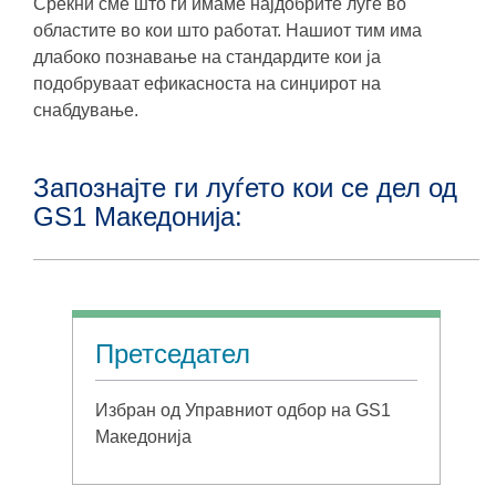
Среќни сме што ги имаме најдобрите луѓе во
областите во кои што работат. Нашиот тим има
длабоко познавање на стандардите кои ја
подобруваат ефикасноста на синџирот на
снабдување.
Запознајте ги луѓето кои се дел од
GS1 Македонија:
Претседател
Избран од Управниот одбор на GS1
Македонија