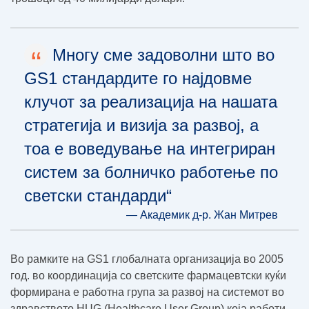
“
Многу сме задоволни што во
GS1 стандардите го најдовме
клучот за реализација на нашата
стратегија и визија за развој, а
тоа е воведување на интегриран
систем за болничко работење по
светски стандарди“
— Академик д-р. Жан Митрев
Во рамките на GS1 глобалната организација во 2005
год. во координација со светските фармацевтски куќи
формирана е работна група за развој на системот во
здравството HUG (Healthcare User Group) која работи