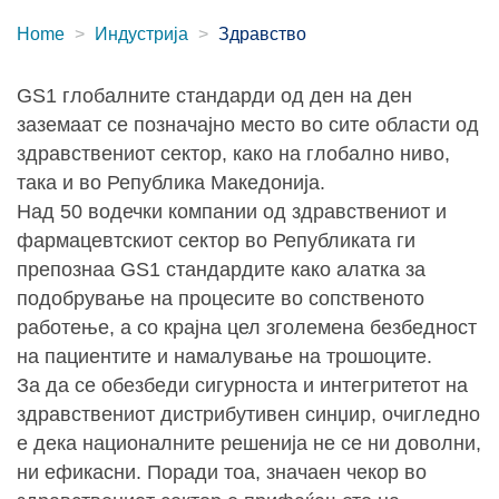
Home
Индустрија
Здравство
GS1 глобалните стандарди од ден на ден
заземаат се позначајно место во сите области од
здравствениот сектор, како на глобално ниво,
така и во Република Македонија.
Над 50 водечки компании од здравствениот и
фармацевтскиот сектор во Републиката ги
препознаа GS1 стандардите како алатка за
подобрување на процесите во сопственото
работење, а со крајна цел зголемена безбедност
на пациентите и намалување на трошоците.
За да се обезбеди сигурноста и интегритетот на
здравствениот дистрибутивен синџир, очигледно
е дека националните решенија не се ни доволни,
ни ефикасни. Поради тоа, значаен чекор во