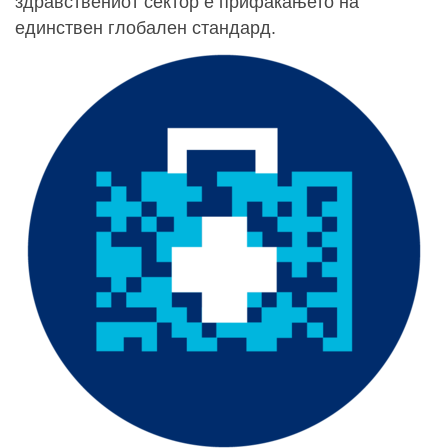
здравствениот сектор е прифаќањето на
единствен глобален стандард.