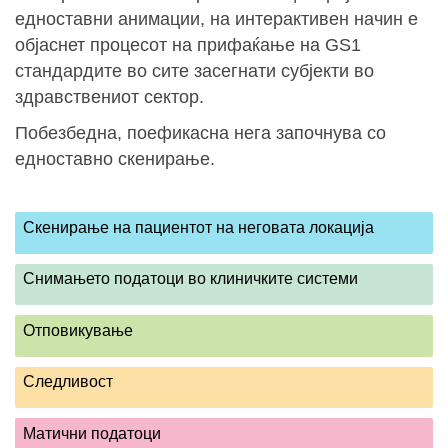
едноставни анимации, на интерактивен начин е
објаснет процесот на прифаќање на GS1
стандардите во сите засегнати субјекти во
здравствениот сектор.
Побезбедна, поефикасна нега започнува со
едноставно скенирање.
Скенирање на пациентот на неговата локација
Снимањето податоци во клиничките системи
Отповикување
Следливост
Матични податоци