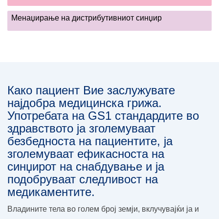
Менаџирање на дистрибутивниот синџир
Како пациент Вие заслужувате
најдобра медицинска грижа.
Употребата на GS1 стандардите во
здравството ја зголемуваат
безбедноста на пациентите, ја
зголемуваат ефикасноста на
синџирот на снабдување и ја
подобруваат следливост на
медикаментите.
Владините тела во голем број земји, вклучувајќи ја и