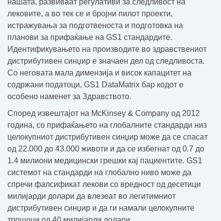
нашата, развиваат регулативи за следливост на
лековите, а во тек се и бројни пилот проекти,
истражувања за подготвеноста и подготовка на
планови за прифаќање на GS1 стандардите.
Идентификувањето на производите во здравствениот
дистрибутивен синџир е значаен дел од следливоста.
Со неговата мала димензија и висок капацитет на
содржани податоци, GS1 DataMatrix бар кодот е
особено наменет за Здравството.
Според извештајот на
McKinsey & Company
од 2012
година, со прифаќањето на глобалните стандарди низ
целокупниот дистрибутивен синџир
може да се спасат
од 22.000 до 43.000 животи и да се избегнат од 0.7 до
1.4 милиони медицински грешки
кај пациентите. GS1
системот на стандарди на глобално ниво
може да
спречи фалсификат лекови со вредност од десетици
милијарди долари
да влезеат во легитимниот
дистрибутивен синџир и
да ги намали целокупните
трошоци од 40 милијарди долари.