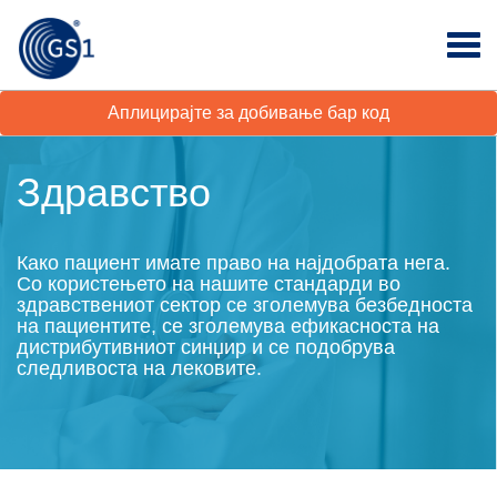
Аплицирајте за добивање бар код
Здравство
Како пациент имате право на најдобрата нега.
Со користењето на нашите стандарди во
здравствениот сектор се зголемува безбедноста
на пациентите, се зголемува ефикасноста на
дистрибутивниот синџир и се подобрува
следливоста на лековите.