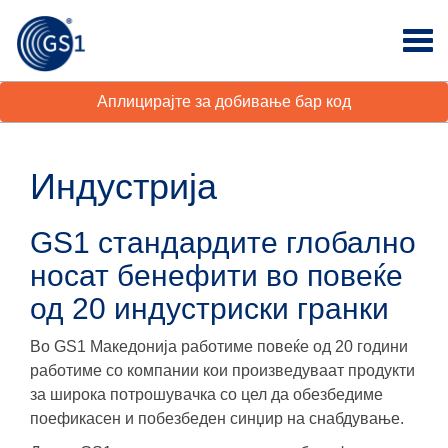
Аплицирајте за добивање бар код
Индустрија
GS1 стандардите глобално
носат бенефити во повеќе
од 20 индустриски гранки
Во GS1 Македонија работиме повеќе од 20 години
работиме со компании кои произведуваат продукти
за широка потрошувачка со цел да обезбедиме
поефикасен и побезбеден синџир на снабдување.