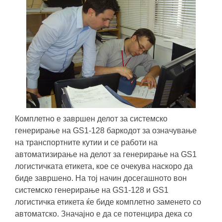
Комплетно е завршен делот за системско
генерирање на GS1-128 баркодот за означување
на транспортните кутии и се работи на
автоматизирање на делот за генерирање на GS1
логистичката етикета, кое се очекува наскоро да
биде завршено. На тој начин досегашното вон
системско генерирање на GS1-128 и GS1
логистичка етикета ќе биде комплетно заменето со
автоматско. Значајно е да се потенцира дека со