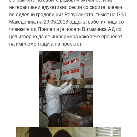
интерактивни едукативни сесии со своите членки
по одделни градови низ Републиката, тимот на GS1
Македонија на 29.05.2013 оддржа работилница со
членките од Прилеп и ја посети Витаминка АД со
цел изворно да се информира како тече процесот
на имплементација на проектот.