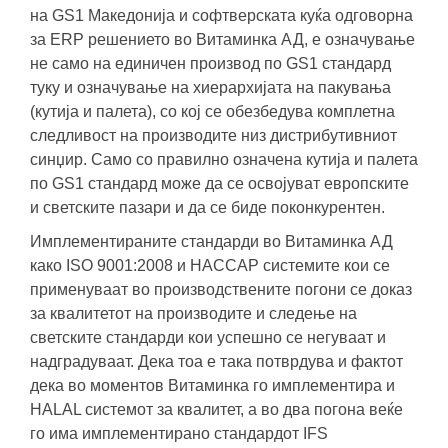
на GS1 Македонија и софтверската куќа одговорна
за ERP решението во Витаминка АД, е означување
не само на единичен производ по GS1 стандард
туку и означување на хиерархијата на пакувања
(кутија и палета), со кој се обезбедува комплетна
следливост на производите низ дистрибутивниот
синџир. Само со правилно означена кутија и палета
по GS1 стандард може да се освојуват европските
и светските пазари и да се биде поконкурентен.
Имплементираните стандарди во Витаминка АД
како ISO 9001:2008 и HACCAP системите кои се
применуваат во производствените погони се доказ
за квалитетот на производите и следење на
светските стандарди кои успешно се негуваат и
надградуваат. Дека тоа е така потврдува и фактот
дека во моментов Витаминка го имплементира и
HALAL системот за квалитет, а во два погона веќе
го има имплементирано стандардот IFS