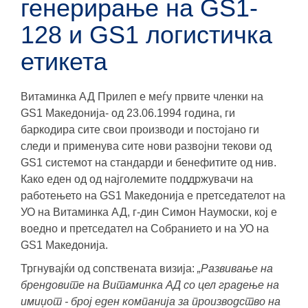
генерирање на GS1-
128 и GS1 логистичка
етикета
Витаминка АД Прилеп е меѓу првите членки на
GS1 Македонија- од 23.06.1994 година, ги
баркодира сите свои производи и постојано ги
следи и применува сите нови развојни текови од
GS1 системот на стандарди и бенефитите од нив.
Како еден од од најголемите поддржувачи на
работењето на GS1 Mакедонија е претседателот на
УО на Витаминка АД, г-дин Симон Наумоски, кој е
воедно и претседател на Собранието и на УО на
GS1 Македонија.
Тргнувајќи од сопствената визија:
„Развивање на
брендовите на Витаминка АД со цел градење на
имиџот - број еден компанија за производство на