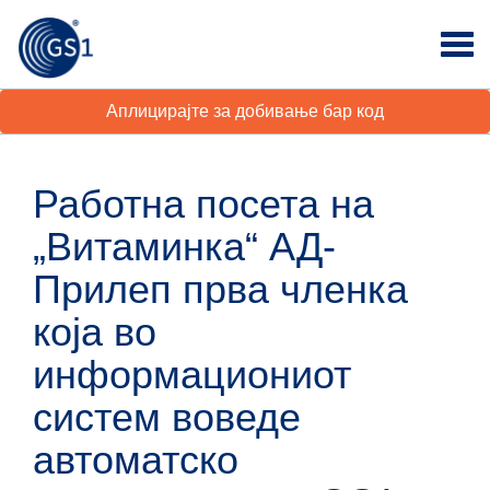
Аплицирајте за добивање бар код
Работна посета на
„Витаминка“ АД-
Прилеп прва членка
која во
информациониот
систем воведе
автоматско