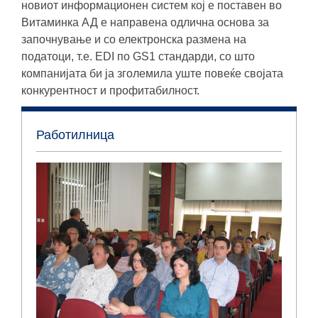
новиот информационен систем кој е поставен во
Витаминка АД е направена одлична основа за
започнување и со електронска размена на
податоци, т.е. ЕDI по GS1 стандарди, со што
компанијата би ја зголемила уште повеќе својата
конкурентност и профитабилност.
Работилница