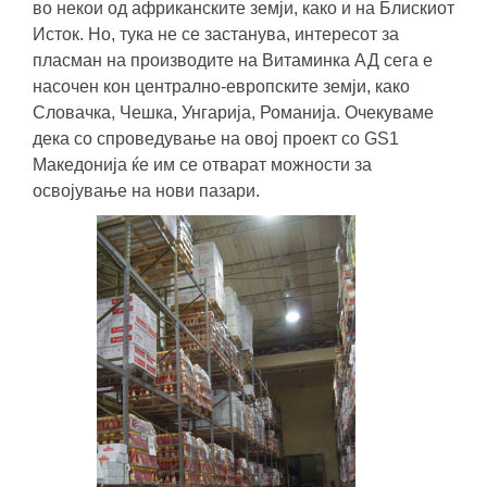
во некои од африканските земји, како и на Блискиот
Исток. Но, тука не се застанува, интересот за
пласман на производите на Витаминка АД сега е
насочен кон централно-европските земји, како
Словачка, Чешка, Унгарија, Романија. Очекуваме
дека со спроведување на овој проект со GS1
Македонија ќе им се отварат можности за
освојување на нови пазари.