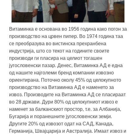
Витаминка е основана во 1956 година како погон за
производство на црвен пипер. Во 1974 година таа
се преобразува во вистинска прехранбена
индустрија, што со текот на годините своите
производи ги пласира на целиот тогашен
југословенски пазар. Денес, Витаминка АД е една
од нашите најголеми бренд компании извозно
ориентирана. Поточно околу 45% од целокупното
производство на Витаминка АД е наменето за
извоз. Производите на Витаминка АД се пласираат
во 28 држави. Дури 80% од целокупниот извоз е
наменет за балканскиот простор, т.е. за Албанија,
Бугарија и поранешните југословенски земји.
Другите 20% од извозот одат на САД, Канада,
Германија, Швајцарија и Австралија. Имаат извоз и