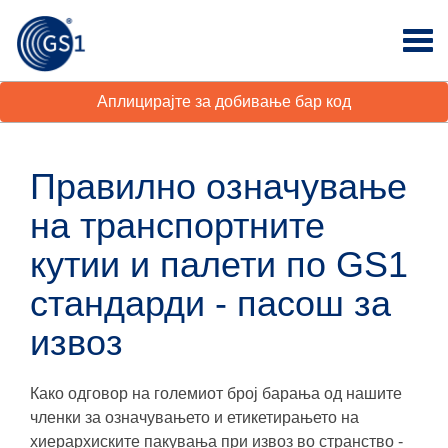
Аплицирајте за добивање бар код
Правилно означување
на транспортните
кутии и палети по GS1
стандарди - пасош за
извоз
Како одговор на големиот број барања од нашите
членки за означувањето и етикетирањето на
хиерархиските пакувања при извоз во странство -