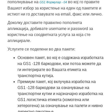
пополнување на
во кој го правите
GS1 Формулар - 04
Вашиот избор за користење на еден од пакетите и
истиот ни го доставувате на email, факс или лично.
Доколку доставите правилно пополнета
апликација, добивате username и password за
користење на соодветната услуга за која сте
аплицирале.
Услугите се поделени во два пакети:
Основен пакет
, во кој е содржана изработката
на GS1 -128 баркодови, кои потоа можете да
ги интегрирате во Вашата етикета на
транспортна кутија.
Премиум пакет
, кој вклучува изработка на
GS1 -128 баркодови за означување на
транспортни кутии и најзначајно изработка на
GS1 логистичка етикета (хомогена или
хетерогена) за означување на палети и нивно
директно печатење.