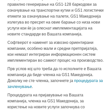
правилно генерирање на GS1-128 баркодови за
означување на транспортни кутии и GS1 логистички
етикети за означување на палети, GS1 Македонија
излегува во пресрет на овие барање со низа нови
услуги кои ќе ја олеснат имплементацијата на
новите стандарди во Вашата компанија.
Софтверот е наменет за извозно ориентирани
компании, особено мали и средни претпријатија,
кои немаат интегриран информационен систем
имплементиран во самиот процес на производство.
Прв услов кој што треба да го исполните е Вашата
компанија да биде членка на GS1 Македонија.
Доколку не сте членка, започнете ја
процедурата за
зачленување
.
Процедурата на пријавување на Вашата
компанија, членка на GS1 Македонија, за
користење на новите услуги започнува со