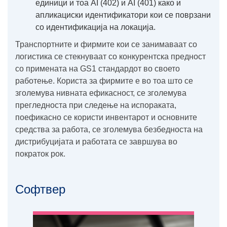
единици и тоа AI (402) и AI (401) како и
апликациски идентификатори кои се поврзани
со идентификација на локација.
Транспортните и фирмите кои се занимаваат со
логистика се стекнуваат со конкурентска предност
со примената на GS1 стандардот во своето
работење. Користа за фирмите е во тоа што се
зголемува нивната ефикасност, се зголемува
прегледноста при следење на испораката,
поефикасно се користи инвентарот и основните
средства за работа, се зголемува безбедноста на
дистрибуцијата и работата се завршува во
пократок рок.
Софтвер