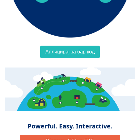
Аплицирај за бар код