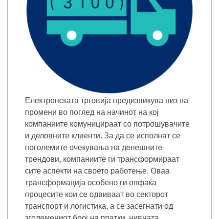
Електронската трговија предизвикува низ на
промени во поглед на начинот на кој
компаниите комуницираат со потрошувачите
и деловните клиенти. За да се исполнат се
поголемите очекувања на денешните
трендови, компаниите ги трансформираат
сите аспекти на своето работење. Оваа
трансформација особено ги опфаќа
процесите кои се одвиваат во секторот
транспорт и логистика, а се засегнати од
зголемениот број на пратки, нивната