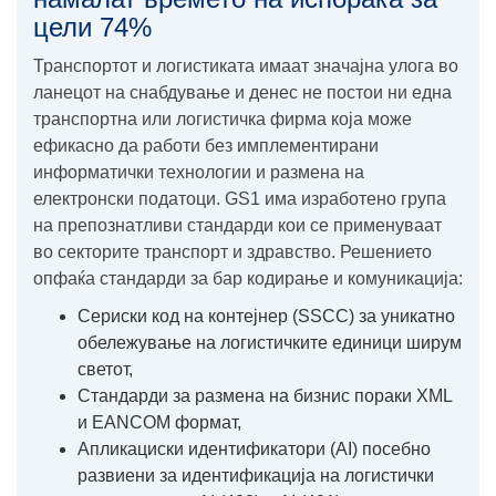
цели 74%
Транспортот и логистиката имаат значајна улога во
ланецот на снабдување и денес не постои ни една
транспортна или логистичка фирма која може
ефикасно да работи без имплементирани
информатички технологии и размена на
електронски податоци. GS1 има изработено група
на препознатливи стандарди кои се применуваат
во секторите транспорт и здравство. Решението
опфаќа стандарди за бар кодирање и комуникација:
Сериски код на контејнер (SSCC) за уникатно
обележување на логистичките единици ширум
светот,
Стандарди за размена на бизнис пораки XML
и EANCOM формат,
Aпликациски идентификатори (AI) посебно
развиени за идентификација на логистички