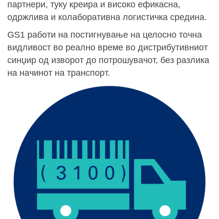
партнери, туку креира и високо ефикасна,
одржлива и колаборативна логистичка средина.
GS1 работи на постигнување на целосно точна
видливост во реално време во дистрибутивниот
синџир од изворот до потрошувачот, без разлика
на начинот на транспорт.