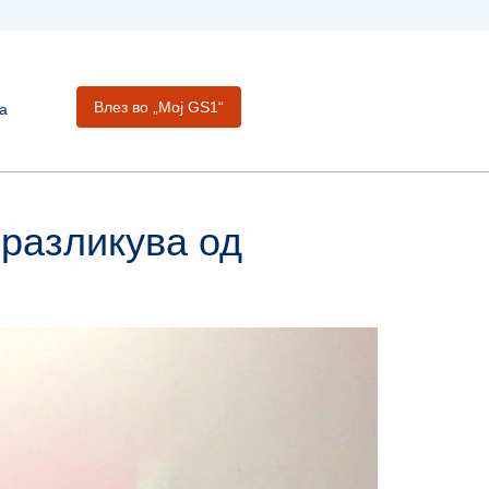
Влез во „Moj GS1“
а
 разликува од