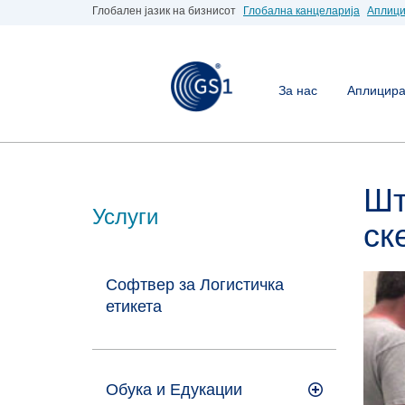
Глобален јазик на бизнисот
Глобална канцеларија
Аплици
За нас
Аплицирај
Шт
Услуги
ск
Софтвер за Логистичка
етикета
Обука и Едукации