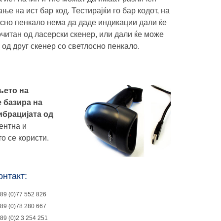
ње на ист бар код. Тестирајќи го бар кодот, на
сно пенкало нема да даде индикации дали ќе
читан од ласерски скенер, или дали ќе може
 од друг скенер со светлосно пенкало.
њето на
 базира на
ибрацијата од
ентна и
то се користи.
онтакт:
89 (0)77 552 826
89 (0)78 280 667
89 (0)2 3 254 251