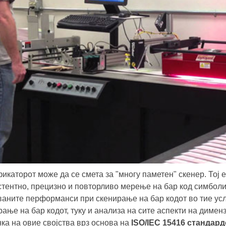
икаторот може да се смета за "многу паметен" скенер. Тој 
стентно, прецизно и повторливо мерење на бар код симболи
ваните перформанси при скенирање на бар кодот во тие усл
рање на бар кодот, туку и анализа на сите аспекти на димен
нка на овие својства врз основа на
ISO/IEC 15416 стандард