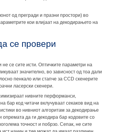
онот од прегради и празни простори) во
 параметрите кои влијаат на декодирањето на
да се провери
 не се сите исти. Оптичките параметри на
ликуваат значително, во зависност од тоа дали
тлосно пенкало или стапче за CCD скенерите
 рачни ласерски скенери.
ксимизираат нивните перформанси,
на бар код читачи вклучуваат секаков вид на
истики во нивниот алгоритам за декодирање
и опремата да ги декодира бар кодовите со
поголема точност и побрзо. Сепак, не сите
а ист начин и тие можат да имаат различен