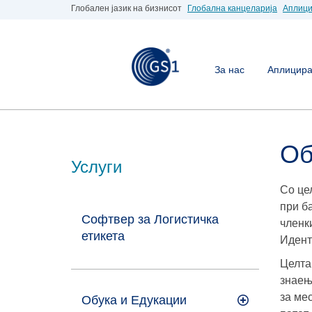
Глобален јазик на бизнисот
Глобална канцеларија
Аплици
За нас
Аплицирај
Об
Услуги
Со це
при б
Софтвер за Логистичка
членк
етикета
Идент
Целта
знаењ
за ме
Обука и Едукации