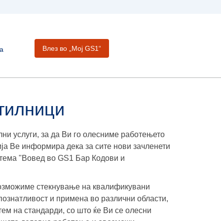
Влез во „Moj GS1“
а
отилници
ни услуги, за да Ви го олесниме работењето
ја Ве информира дека за сите нови зачленети
 тема "Вовед во GS1 Бар Кодови и
возможиме стекнување на квалификувани
познатливост и примена во различни области,
тем на стандарди, со што ќе Ви се олесни