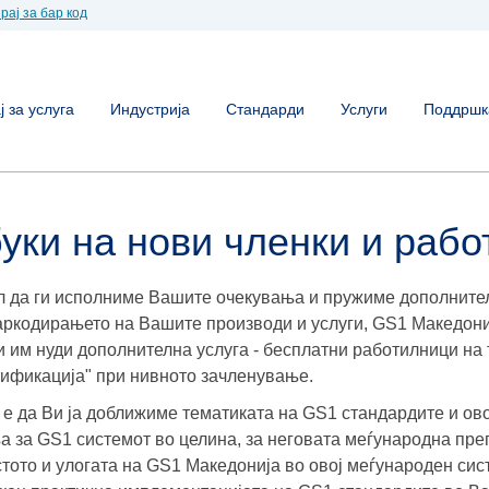
рај за бар код
 за услуга
Индустрија
Стандарди
Услуги
Поддршк
уки на нови членки и раб
л да ги исполниме Вашите очекувања и пружиме дополнител
аркодирањето на Вашите производи и услуги, GS1 Македони
и им нуди дополнителна услуга - бесплатни работилници на
ификација" при нивното зачленување.
 е да Ви ја доближиме тематиката на GS1 стандардите и о
а за GS1 системот во целина, за неговата меѓународна пре
стото и улогата на GS1 Македонија во овој меѓународен сис