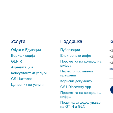
Услуги
Поддршка
К
Обука и Едукации
Публикации
+3
Верификација
Електронско инфо
+3
GEPIR
Пресметка на контролна
+3
цифра
Акредитација
gs
Најчесто поставени
Консултантски услуги
прашања
GS1 Каталог
Корисни документи
Ценовник на услуги
GS1 Discovery App
Пресметка на контролна
цифра
Правила за доделување
на GTIN и GLN