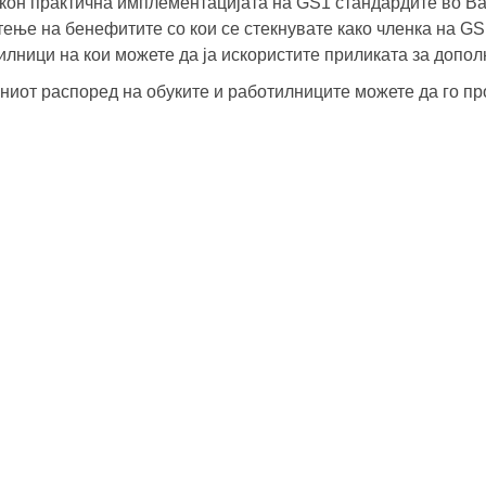
 кон практична имплементацијата на GS1 стандардите во 
тење на бенефитите со кои се стекнувате како членка на G
илници на кои можете да ја искористите приликата за допол
ниот распоред на обуките и работилниците можете да го п