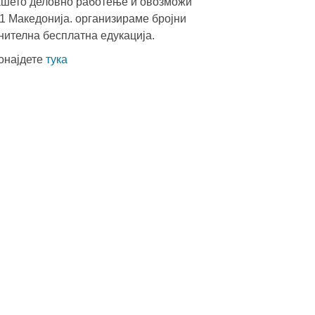
Вашето деловно работење и овозможи
S1 Македонија. организираме бројни
нителна бесплатна едукација.
ронајдете
тука