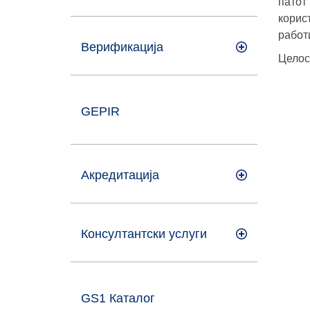
патот
корис
работ
Верификација
Целос
GEPIR
Акредитација
Консултантски услуги
GS1 Каталог