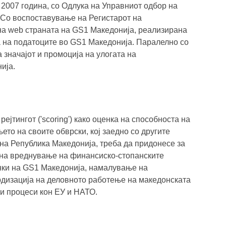
 2007 година, со Одлука на Управниот одбор на
. Со воспоставување на Регистарот на
а web страната на GS1 Македонија, реализирана
а на податоците во GS1 Македонија. Паралелно со
 значајот и промоција на улогата на
ија.
јтингот ('scoring') како оценка на способноста на
то на своите обврски, кој заедно со другите
на Република Македонија, треба да придонесе за
на вреднување на финансиско-стопанските
енки на GS1 Македонија, намалување на
рдизација на деловното работење на македонската
и процеси кон ЕУ и НАТО.