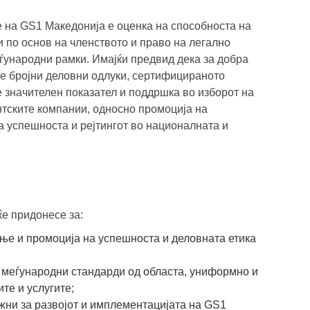
 на GS1 Македонија е оценка на способноста на
 по основ на членството и право на легално
ународни рамки. Имајќи предвид дека за добра
е бројни деловни одлуки, сертифицираното
 значителен показател и поддршка во изборот на
нтските компании, односно промоција на
а успешноста и рејтингот во националната и
е придонесе за:
ње и промоција на успешноста и деловната етика
е меѓународни стандарди од областа, униформно и
те и услугите;
ни за развојот и имплементацијата на GS1