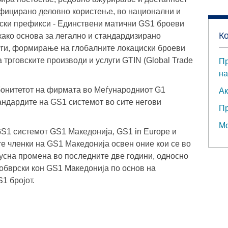
фицирано деловно користење, во национални и
ски префикси - Единствени матични GS1 броеви
К
како основа за легално и стандардизирано
уги, формирање на глобалните локациски броеви
 трговските производи и услуги GTIN (Global Trade
Пр
на
бонитетот на фирмата во Меѓународниот G1
Ак
андардите на GS1 системот во сите негови
Пр
Мо
S1 системот GS1 Македонија, GS1 in Europe и
е членки на GS1 Македонија освен оние кои се во
тусна промена во последните две години, односно
бврски кон GS1 Македонија по основ на
1 бројот.