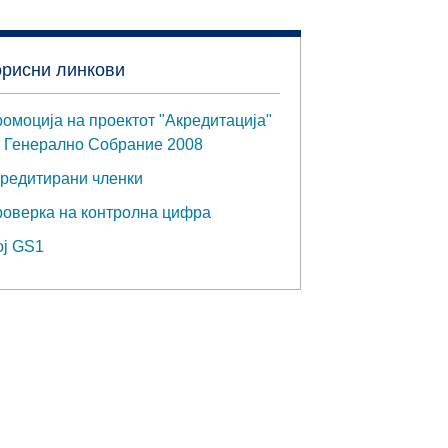
орисни линкови
омоција на проектот "Акредитација"
 Генерално Собрание 2008
редитирани членки
оверка на контролна цифра
ј GS1