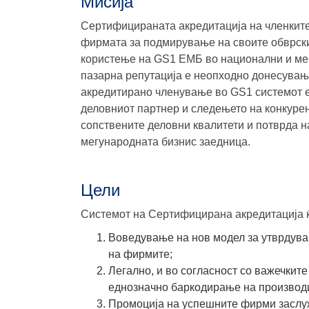
Мисија
Сертифицираната акредитација на членките
фирмата за подмирување на своите обврски
користење на GS1 ЕМБ во национални и меѓ
пазарна репутација е неопходно донесувањ
акредитирано членување во GS1 системот е
деловниот партнер и следењето на конкуре
сопствените деловни квалитети и потврда н
мегународната бизнис заедница.
Цели
Системот на Сертифицирана акредитација ќ
Воведување на нов модел за утврдува
на фирмите;
Легално, и во согласност со важечкит
еднозначно баркодирање на производи
Промоција на успешните фирми заслуж