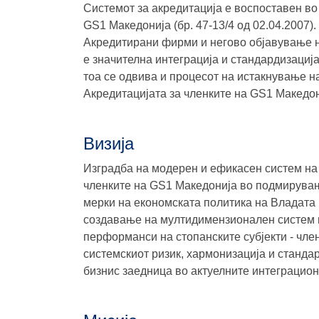
Системот за акредитација е воспоставен во
GS1 Македонија (бр. 47-13/4 од 02.04.2007)
Акредитирани фирми и негово објавување н
е значителна интеграција и стандардизациј
тоа се одвива и процесот на истакнување на
Акредитацијата за членките на GS1 Македон
Визија
Изградба на модерен и ефикасен систем на ре
членките на GS1 Македонија во подмирување
мерки на економската политика на Владата 
создавање на мултидимензионален систем 
перформанси на стопанските субјекти - чл
системскиот ризик, хармонизација и станда
бизнис заедница во актуелните интеграцион