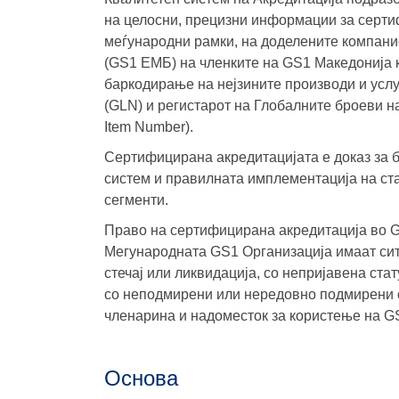
на целосни, прецизни информации за серти
меѓународни рамки, на доделените компани
(GS1 ЕМБ) на членките на GS1 Македонија 
баркодирање на нејзините производи и усл
(GLN) и регистарот на Глобалните броеви на
Item Number).
Сертифицирана акредитацијата е доказ за 
систем и правилната имплементација на ст
сегменти.
Право на сертифицирана акредитација во G
Мегународната GS1 Организација имаат сит
стечај или ликвидација, со непријавена ста
со неподмирени или нередовно подмирени о
членарина и надоместок за користење на GS
Основa