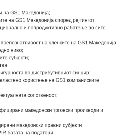
и на GS1 Македонија;
ите на GS1 Македонија според рејтингот;
ционално и попродуктивно работење во сите
и препознатливост на членките на GS1 Македонија
одно ниво;
те субјекти;
тва
игурноста во дистрибутивниот синџир;
властено користење на GS1 компаниските
ектуалната сопственост;
фицирани македонски трговски производи и
ирани македонски правни субјекти
R базата на податоци.