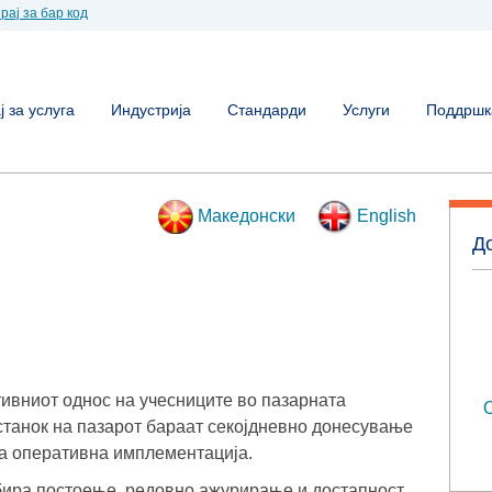
рај за бар код
 за услуга
Индустрија
Стандарди
Услуги
Поддршк
Македонски
English
До
ивниот однос на учесниците во пазарната
О
станок на пазарот бараат секојдневно донесување
на оперативна имплементација.
бира постоење, редовно ажурирање и достапност