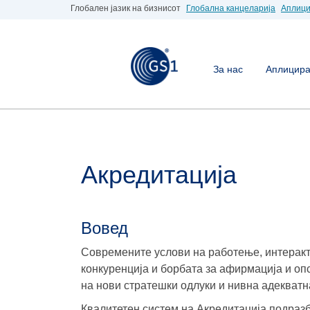
Глобален јазик на бизнисот
Глобална канцеларија
Аплици
За нас
Аплицирај
Акредитација
Вовед
Современите услови на работење, интеракт
конкуренција и борбата за афирмација и оп
на нови стратешки одлуки и нивна адекват
Квалитетен систем на Акредитација подраз