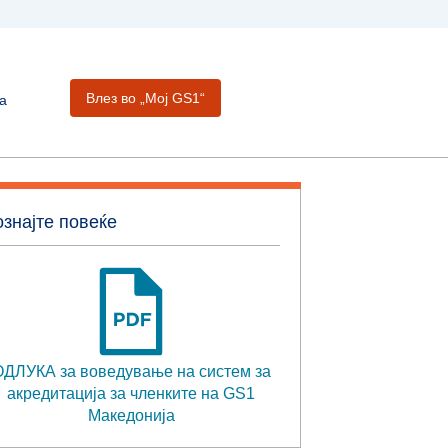
Влез во „Moj GS1“
а
знајте повеќе
ДЛУКА за воведување на систем за
акредитација за членките на GS1
Македонија