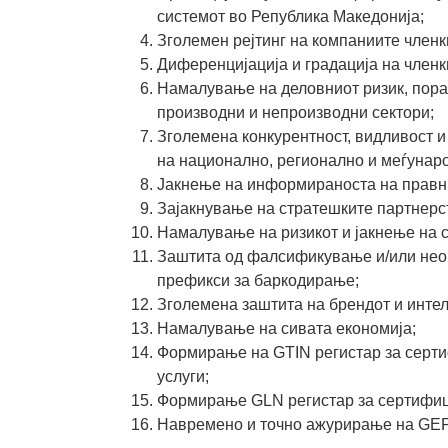
системот во Република Македонија;
Зголемен рејтинг на компаниите членк
Диференцијација и градација на членк
Намалување на деловниот ризик, пора
производни и непроизводни сектори;
Зголемена конкурентност, видливост 
на национално, регионално и меѓунар
Јакнење на информираноста на правни
Зајакнување на стратешките партнерс
Намалување на ризикот и јакнење на с
Заштита од фалсификување и/или нео
префикси за баркодирање;
Зголемена заштита на брендот и интел
Намалување на сивата економија;
Формирање на GTIN регистар за серти
услуги;
Формирање GLN регистар за сертифиц
Навремено и точно ажурирање на GEPI