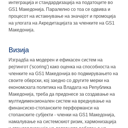
интеграција и стандардизација на податоците во
GS1 Македонија. Паралелно со тоа се одвива и
процесот на истакнување на значајот и промоција
на улогата на Акредитацијата за членките на GS1
Македонија.
Визија
Изградба на модерен и ефикасен систем на
рејтингот ('scoring') како оценка на способноста на
членките на GS1 Македонија во подмирувањето на
своите обврски, кој заедно со другите мерки на
економската политика на Владата на Република
Македонија, треба да придонесе за создавање на
мултидимензионален систем на вреднување на
финансиско-стопанските перформанси на
стопанските субјекти - членки на GS1 Македонија,
намалување на системскиот ризик, хармонизација