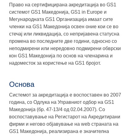
Право на сертифицирана акредитација во GS1
системот GS1 Македонија, GS1 in Europe и
Мегународната GS1 Организација имаат сите
членки на GS1 Македонија освен оние кои се во
стечај или ликвидација, со непријавена статусна
промена во последните две години, односно со
неподмирени или нередовно подмирени обврски
кон GS1 Македонија по основ на членарина и
надоместок за користење на GS1 бројот.
Основa
Системот за акредитација е воспоставен во 2007
година, со Одлука на Управниот одбор на GS1
Македонија (бр. 47-13/4 од 02.04.2007). Со
воспоставување на Регистарот на Акредитирани
фирми и негово објавување на web страната на
GS1 Македонија, реализирана е значителна