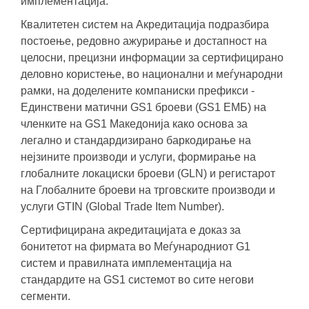
имплементација.
Квалитетен систем на Акредитација подразбира
постоење, редовно ажурирање и достапност на
целосни, прецизни информации за сертифицирано
деловно користење, во национални и меѓународни
рамки, на доделените компаниски префикси -
Единствени матични GS1 броеви (GS1 ЕМБ) на
членките на GS1 Македонија како основа за
легално и стандардизирано баркодирање на
нејзините производи и услуги, формирање на
глобалните локациски броеви (GLN) и регистарот
на Глобалните броеви на трговските производи и
услуги GTIN (Global Trade Item Number).
Сертифицирана акредитацијата е доказ за
бонитетот на фирмата во Меѓународниот G1
систем и правилната имплементација на
стандардите на GS1 системот во сите негови
сегменти.