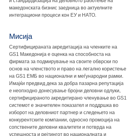
и стандардизација на деловното работење на
македонската бизнис заедница во актуелните
интеграциони процеси кон ЕУ и НАТО.
Мисија
Сертифицираната акредитација на членките на
GS1 Македонија е оценка на способноста на
фирмата за подмирување на своите обврски по
основ на членството и право на легално користење
на GS1 ЕМБ во национални и меѓународни рамки.
Имајќи предвид дека за добра пазарна репутација
е неопходно донесување бројни деловни одлуки,
сертифицираното акредитирано членување во GS1
системот е значителен показател и поддршка во
изборот на деловниот партнер и следењето на
конкурентските компании, односно промоција на
сопствените деловни квалитети и потврда на
успешноста и рејтингот во националната и