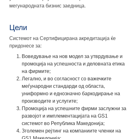
мегународната бизнис заедница.
Цели
Системот на Сертифицирана акредитација ќе
придонесе за:
Воведување на нов модел за утврдување и
промоција на успешноста и деловната етика
на фирмите;
Легално, и во согласност со важечките
меѓународни стандарди од областа,
униформно и еднозначно баркодирање на
производите и услугите;
Промоција на успешните фирми заслужни за
развојот и имплементацијата на GS1
системот во Република Македонија;
Зголемен рејтинг на компаниите членки на
GS1 Македонија;