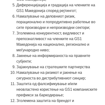
Диференцијација и градација на членките на
GS1 Македонија според рејтингот;
Намалување на деловниот ризик,
порационално и попродуктивно работење во
сите производни и непроизводни сектори;
Зголемена конкурентност, видливост и
препознатливост на членките на GS1
Македонија на национално, регионално и
меѓународно ниво;
Јакнење на информираноста на правните
субјекти;
Зајакнување на стратешките партнерства
Намалување на ризикот и јакнење на
сигурноста во дистрибутивниот синџир;
Заштита од фалсификување и/или
неовластено користење на GS1 компаниските
префикси за баркодирање;
Зголемена заштита на брендот и