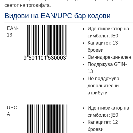
светот на трговијата.
Видови на EAN/UPC бар кодови
EAN-
Идентификатор на
13
симболот: ]E0
Капацитет: 13
броеви
Омнидирекцинален
Поддржува GTIN-
13
Не поддржува
дополнителни
атрибути
UPC-
Идентификатор на
A
симболот: ]E0
Капацитет: 12
броеви