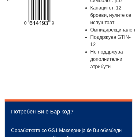
симболот: ]E0
Капацитет: 12
броеви, нулите се
испуштаат
Омнидирекцинален
Поддржува GTIN-
12
Не поддржува
дополнителни
атрибути
Потребен Ви е Бар код?
Соработката со GS1 Македонија ќе Ви обезбеди