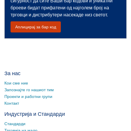
сигурност да сите Ваши бар кодови и уникатни
броеви бидат прифатени од најголем број на
трговци и дистрибутери насекаде низ светот.
Аплицирај за бар код
За нас
Кои сме ние
Запознајте го нашиот тим
Проекти и работни групи
Контакт
Индустрија и Стандарди
Стандарди
Трговија на мало