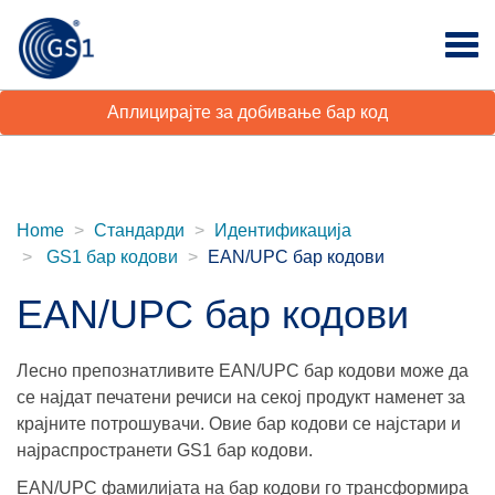
Аплицирајте за добивање бар код
Home
Стандарди
Идентификација
GS1 бар кодови
EAN/UPC бар кодови
EAN/UPC бар кодови
Лесно препознатливите EAN/UPC бар кодови може да
се најдат печатени речиси на секој продукт наменет за
крајните потрошувачи. Овие бар кодови се најстари и
најраспространети GS1 бар кодови.
EAN/UPC фамилијата на бар кодови го трансформира