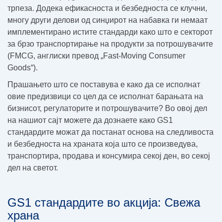
трпеза. Додека ефикасноста и безбедноста се клучни,
многу други делови од синџирот на набавка ги немаат
имплементирано истите стандарди како што е секторот
за брзо транспортирање на продукти за потрошувачите
(FMCG, англиски превод „Fast-Moving Consumer
Goods“).
Прашањето што се поставува е како да се исполнат
овие предизвици со цел да се исполнат барањата на
бизнисот, регулаторите и потрошувачите? Во овој дел
на нашиот сајт можете да дознаете како GS1
стандардите можат да постанат основа на следливоста
и безбедноста на храната која што се произведува,
транспортира, продава и консумира секој ден, во секој
дел на светот.
GS1 стандардите во акција: Свежа
храна