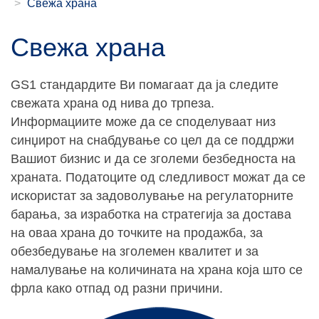
Свежа храна
Свежа храна
GS1 стандардите Ви помагаат да ја следите
свежата храна од нива до трпеза.
Информациите може да се споделуваат низ
синџирот на снабдување со цел да се поддржи
Вашиот бизнис и да се зголеми безбедноста на
храната. Податоците од следливост можат да се
искористат за задоволување на регулаторните
барања, за изработка на стратегија за достава
на оваа храна до точките на продажба, за
обезбедување на зголемен квалитет и за
намалување на количината на храна која што се
фрла како отпад од разни причини.