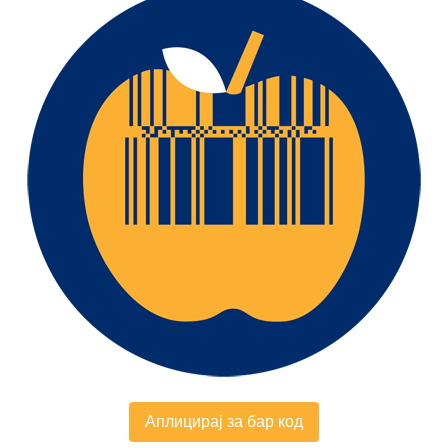
Аплицирај за бар код