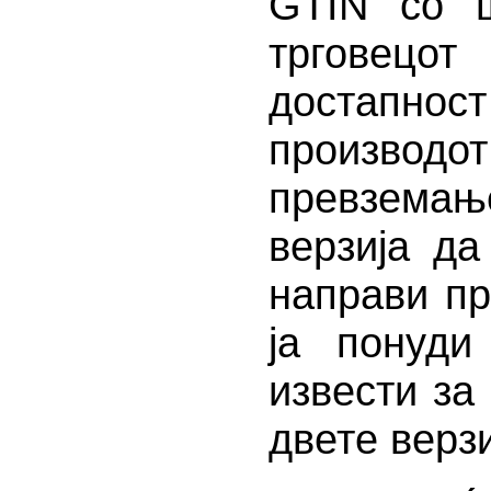
GTIN со ш
трговецо
достапнос
произв
превземањ
верзија да
направи пр
ја понуди
извести за
двете верз