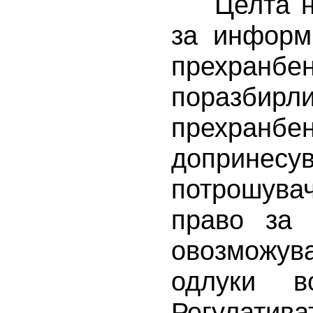
Целта на 
за информ
прехранбен
поразби
прехран
допринесув
потрошува
право за
овозможув
одлуки в
Регулатив