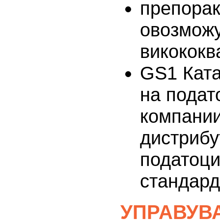
препорак
овозможу
викококв
GS1 Ката
на подат
компании
дистрибу
податоци
стандард
УПРАВУВ