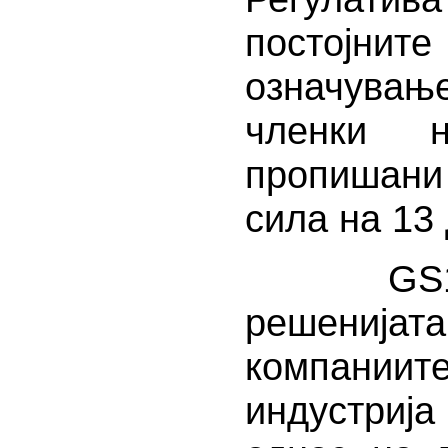
постојни
означувањ
членки 
пропишани 
сила на 13
GS1 ста
решенијат
компани
индустрија