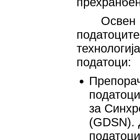
прехранбен
Освен ст
податоц
технологи
податоци:
Препорач
податоци
за Синхр
(GDSN). 
податоци