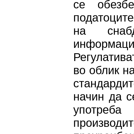
се обезб
податоцит
на снаб
информаци
Регулатив
во облик н
стандарди
начин да с
употреба
производ