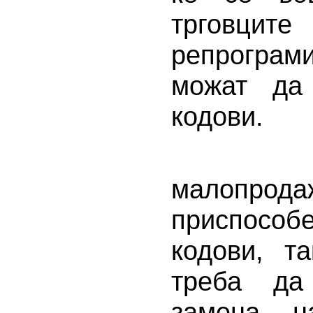
трговцит
репрограм
можат да
кодови.
Исто т
малопродаж
приспособе
кодови, т
треба да
замена н