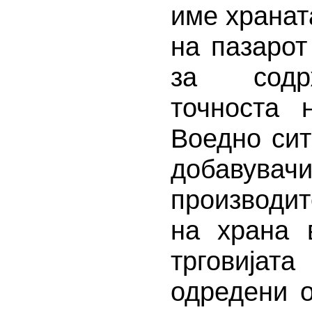
име хранат
на пазарот
за содр
точноста 
Воедно сит
добавува
производит
на храна 
трговијат
одредени о