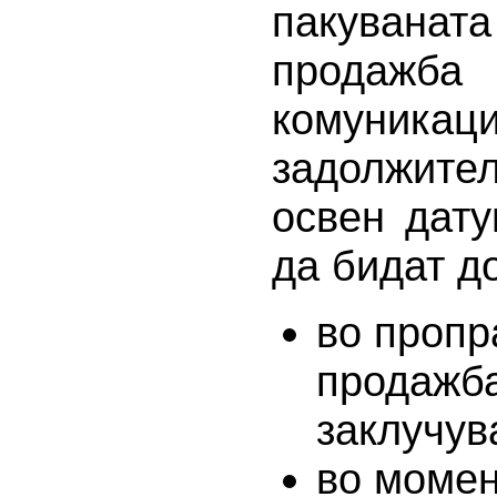
пакувана
продажба
комуника
задолжите
освен дату
да бидат д
во пропр
продажба
заклучув
во момен