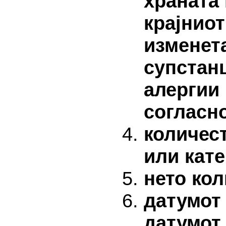
храната 
крајниот
изменет
супстан
алергии 
согласно
количест
или кате
нето кол
датумот
датумот