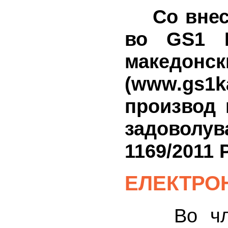
Со внесу
во GS1 К
макед
(www.gs
производ 
задоволу
1169/2011 
ЕЛЕКТРО
Во член 