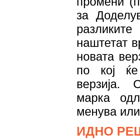
промени (п
за Доделу
разликит
наштетат в
новата вер
по кој ќе
верзија. 
марка одл
менува или
ИДНО РЕ