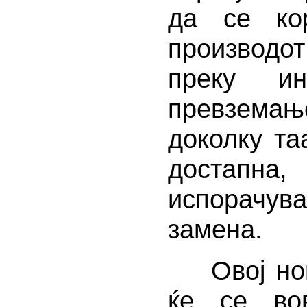
да се ко
производот
преку ин
превземање
доколку та
достапна,
испорачув
замена.
Овој нов 
ќе се вов