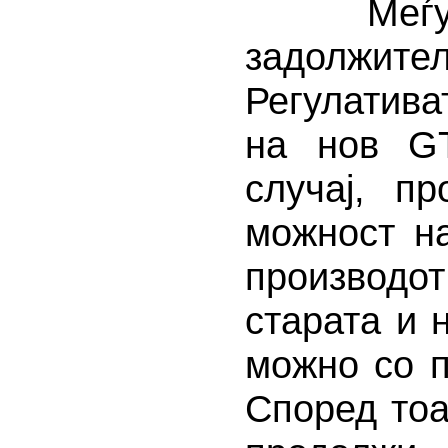
Меѓутоа
задолжител
Регулатива
на нов GT
случај, п
можност н
производо
старата и 
можно со 
Според тоа