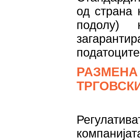
од страна 
подолу) 
загаранти
податоците
РАЗМЕНА
ТРГОВСК
Сп
Регулатива
компанија