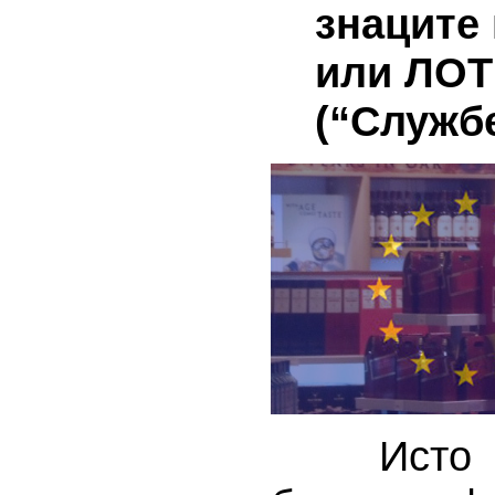
знаците 
или ЛОТ
(“Службе
Исто так