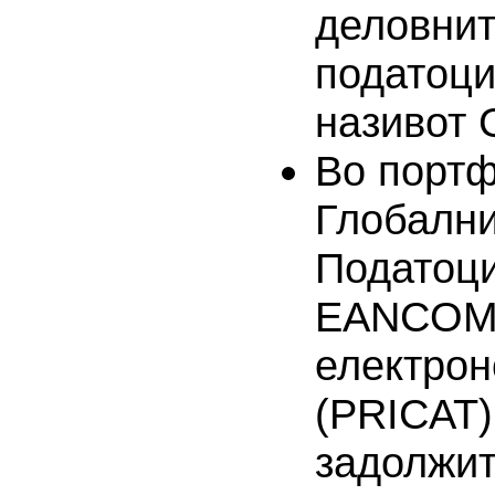
деловнит
податоци
називот 
Во портф
Глобални
Податоци
EANCOM®
електрон
(PRICAT) 
задолжи