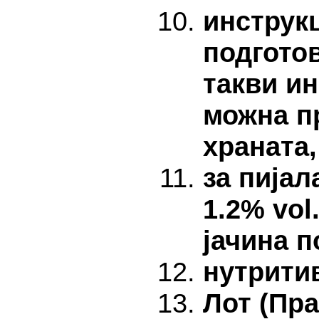
инструкц
подготов
такви и
можна п
храната,
за пијал
1.2% vol
јачина п
нутрити
Лот (Пра