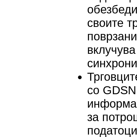
обезбеди
своите т
поврзани
вклучува
синхрони
Трговцит
со GDSN 
информац
за потро
податоци