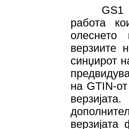
GS1 подг
работа ко
олеснето
верзиите 
синџирот н
предвидув
на GTIN-от
верзија
дополните
верзијата