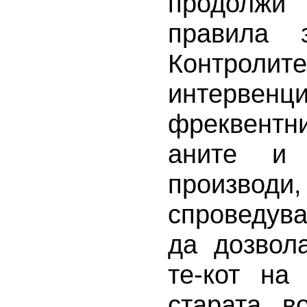
продолжи
правила 
Контролит
интервен
фреквентни
аните и 
производ
спроведув
да дозвол
те-кот на
старата в