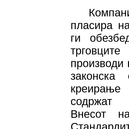
Компанија
пласира н
ги обезбе
трговцит
производи 
законска 
креирање 
содржат 
Внесот н
Стандарди