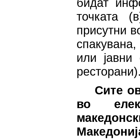
бидат инф
точката (
присутни во
спакувана,
или јавни
ресторани)
Сите о
во елек
македон
Македониј