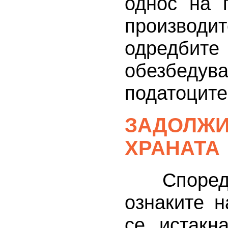
однос на 
производ
одредбите
обезбеду
податоците
ЗАДОЛЖИ
ХРАНАТА
Според чл
ознаките 
се истакн