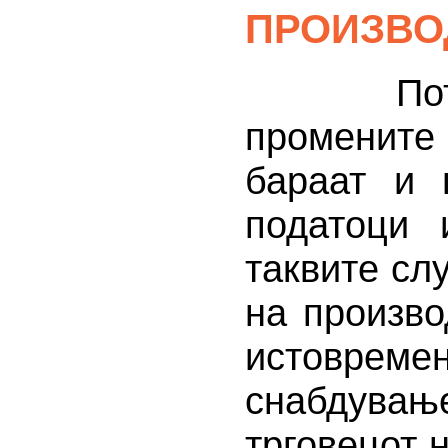
ПРОИЗВО
Потешко
промените
бараат и 
податоци 
таквите слу
на произво
истовреме
снабдувањ
трговецот 