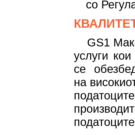
со Регул
КВАЛИТЕ
GS1 Макед
услуги кои
се обезбе
на високио
подато
производи
податоците