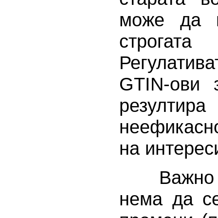
може да п
строгат
Регулатив
GTIN-ови 
резултир
неефикасн
на интерес
Важно е 
нема да с