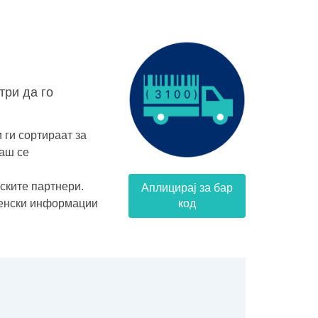
три да го
 ги сортираат за
наш се
ските партнери.
Аплицирај за бар
менски информации
код