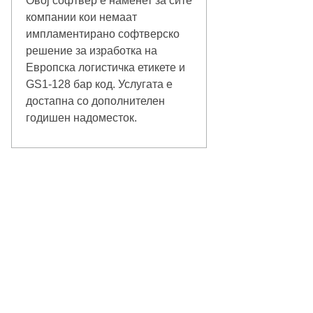
Овој софтвер е наменет за сите
компании кои немаат
импламентирано софтверско
решение за изработка на
Европска логистичка етикете и
GS1-128 бар код. Услугата е
достапна со дополнителен
годишен надоместок.