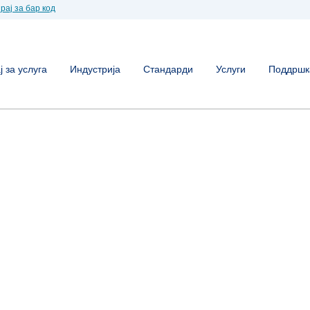
рај за бар код
 за услуга
Индустрија
Стандарди
Услуги
Поддршк