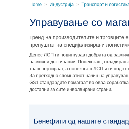
Home
Индустрија
Транспорт и логистик
Управување со мага
Тренд на производителите и трговците е
препуштат на специјализирани логистич
Денес ЛСП ги подигнуваат добрата од различни
различни дестинации. Понекогаш, складирање
транспортираат, а понекогаш ЛСП и ги подго
За претходно спомнатиот начин на управување
GS1 стандардите помагаат во оваа соработк
достапни за сите инволвирани страни.
Бенефити од нашите стандар