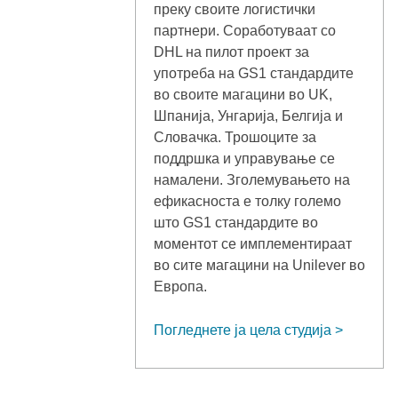
преку своите логистички
партнери. Соработуваат со
DHL на пилот проект за
употреба на GS1 стандардите
во своите магацини во UK,
Шпанија, Унгарија, Белгија и
Словачка. Трошоците за
поддршка и управување се
намалени. Зголемувањето на
ефикасноста е толку големо
што GS1 стандардите во
моментот се имплементираат
во сите магацини на Unilever во
Европа.
Погледнете ја цела студија