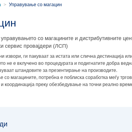
а
Управување со магацин
цин
 управувањето со магацините и дистрибутивните цен
ки сервис провајдери (ЛСП)
 извори, ги пакуваат за истата или слична дестинација или
то не е вклучено во процедурата и подигнатите добра вед
твуваат штандовите за презентирање на производите.
 со магацините, потребна е поблиска соработка меѓу тргов
а и координација преку обезбедување на точни реално вре
ди