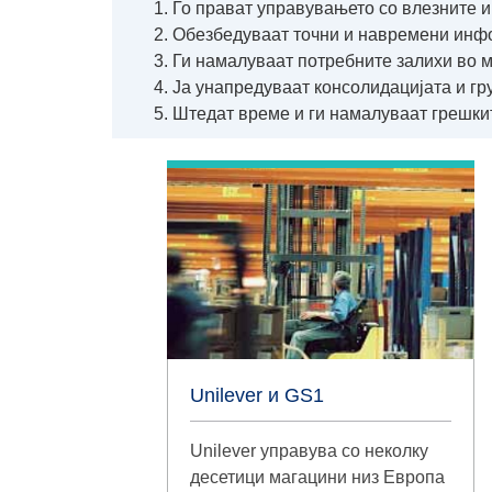
Го прават управувањето со влезните 
Обезбедуваат точни и навремени инф
Ги намалуваат потребните залихи во м
Ја унапредуваат консолидацијата и г
Штедат време и ги намалуваат грешки
Unilever и GS1
Unilever управува со неколку
десетици магацини низ Европа