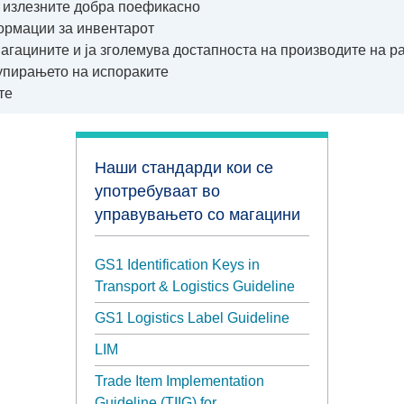
и излезните добра поефикасно
ормации за инвентарот
агацините и ја зголемува достапноста на производите на 
рупирањето на испораките
те
Наши стандарди кои се
употребуваат во
управувањето со магацини
GS1 Identification Keys in
Transport & Logistics Guideline
GS1 Logistics Label Guideline
LIM
Trade Item Implementation
Guideline (TIIG) for