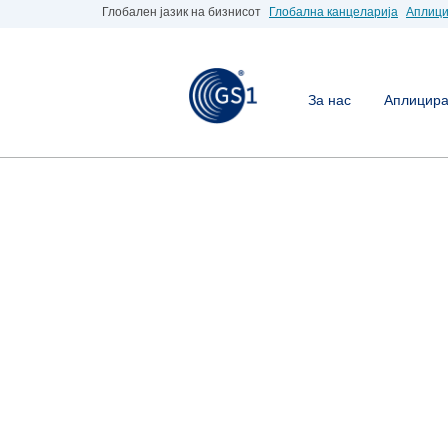
Глобален јазик на бизнисот
Глобална канцеларија
Аплици
За нас
Аплицирај