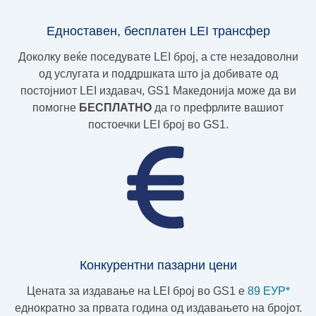
Едноставен, бесплатен LEI трансфер
Доколку веќе поседувате LEI број, а сте незадоволни
од услугата и поддршката што ја добивате од
постојниот LEI издавач, GS1 Македонија може да ви
помогне
БЕСПЛАТНО
да го префрлите вашиот
постоечки LEI број во GS1.
Конкурентни пазарни цени
Цената за издавање на LEI број во GS1 e
89 ЕУР*
еднократно за првата година од издавањето на бројот.