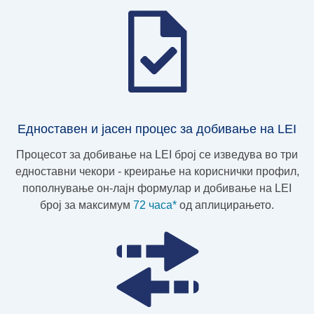
Едноставен и јасен процес за добивање на LEI
Процесот за добивање на LEI број се изведува во три
едноставни чекори - креирање на кориснички профил,
пополнување он-лајн формулар и добивање на LEI
број за максимум
72 часа*
од аплицирањето.