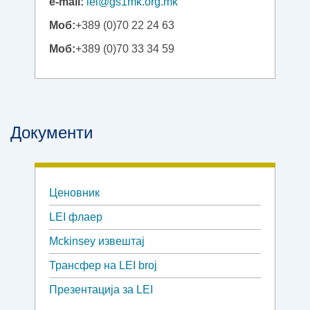
e-mail:
lei@gs1mk.org.mk
Моб:
+389 (0)70 22 24 63
Моб:
+389 (0)70 33 34 59
Документи
Ценовник
LEI флаер
Mckinsey извештај
Трансфер на LEI broj
Презентација за LEI