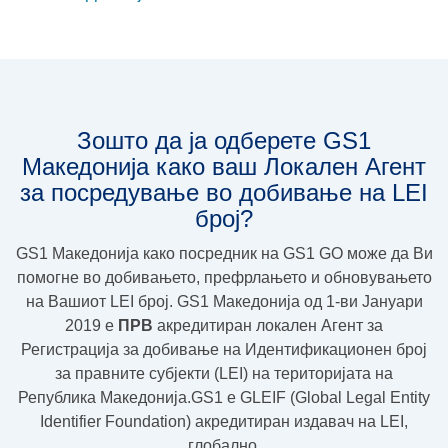
Зошто да ја одберете GS1
Македонија како ваш Локален Агент
за посредување во добивање на LEI
број?
GS1 Македонија како посредник на GS1 GO може да Ви
помогне во добивањето, префрлањето и обновувањето
на Вашиот LEI број. GS1 Македонија од 1-ви Јануари
2019 e
ПРВ
акредитиран локален Агент за
Регистрација за добивање на Идентификационен број
за правните субјекти (LEI) на територијата на
Република Македонија.GS1 e GLEIF (Global Legal Entity
Identifier Foundation) акредитиран издавач на LEI,
глобално.