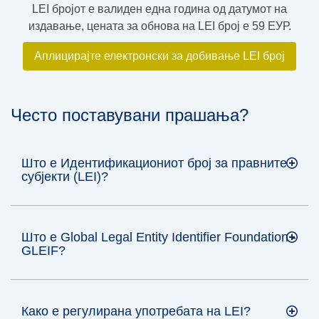
LEI бројот е валиден една година од датумот на
издавање, цената за обнова на LEI број е 59 ЕУР.
Аплицирајте електронски за добивање LEI број
Често поставувани прашања?
Што е Идентификациониот број за правните
субјекти (LEI)?
Што е Global Legal Entity Identifier Foundation -
GLEIF?
Како е регулирана употребата на LEI?