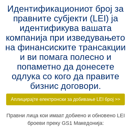
Идентификациониот број за
правните субјекти (LEI) ja
идентификува вашата
компанија при изведувањето
на финансиските трансакции
и ви помага полесно и
попаметно да донесете
одлука со кого да правите
бизнис договори.
Аплицирајте електронски за добивање LEI број >>
Правни лица кои имаат добиено и обновено LEI
броеви преку GS1 Македонија: