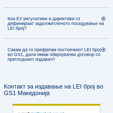
Кои ЕУ регулативи и директиви го
дефинираат задолжитленото поседување на
LEI број?
Сакам да го префрлам постоечкиот LEI број
во GS1, дали имам обврзувачки договор со
претходниот издавач?
Контакт за издавање на LEI број во
GS1 Македонија