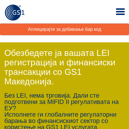
Аплицирајте за добивање бар код
Обезбедете ја вашата LEI
регистрација и финансиски
трансакции со GS1
Македонија.
Без LEI, нема трговија. Дали сте
подготвени за MiFID II регулативата на
ЕУ?
Исполнете ги глобалните регулаторни
барања во финансискиот сектор со
користење на GS1 LEI услугата.