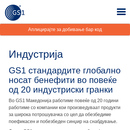
Аплицирајте за добивање бар код
Индустрија
GS1 стандардите глобално
носат бенефити во повеќе
од 20 индустриски гранки
Во GS1 Македонија работиме повеќе од 20 години
работиме со компании кои произведуваат продукти
за широка потрошувачка со цел да обезбедиме
поефикасен и побезбеден синџир на снабдување.