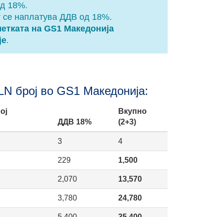
од 18%.
т се наплатува ДДВ од 18%.
метката на GS1 Македонија
је
.
LN број во GS1 Македонија:
ој
Вкупно
ДДВ 18%
(2+3)
3
4
229
1,500
2,070
13,570
3,780
24,780
5,400
35,400