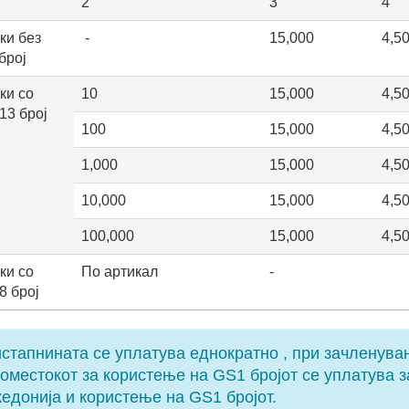
2
3
4
ки без
-
15,000
4,5
број
ки со
10
15,000
4,5
13 број
100
15,000
4,5
1,000
15,000
4,5
10,000
15,000
4,5
100,000
15,000
4,5
ки со
По артикал
-
8 број
стапнината се уплатува еднократно , при зачленува
оместокот за користење на GS1 бројот се уплатува з
едонија и користење на GS1 бројот.