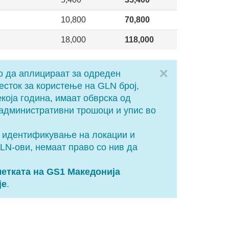
10,800
70,800
18,000
118,000
Close
о да аплицираат за одреден
есток за користење на GLN број,
екоја година, имаат обврска од
 административни трошоци и упис во
л идентификување на локации и
LN-ови, немаат право со нив да
метката на GS1 Македонија
је
.