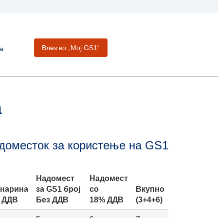
Влез во „Moj GS1“
а
а
адоместок за користење на GS1
Надомест
Надомест
нарина
за GS1 број
со
Вкупно
 ДДВ
Без ДДВ
18% ДДВ
(3+4+6)