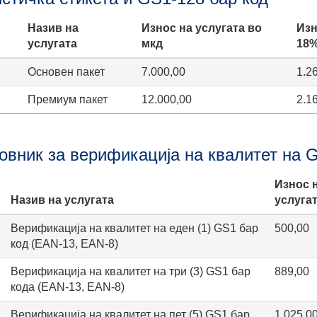
Назив на
Износ на услугата во
Изн
услугата
мкд
18
Основен пакет
7.000,00
1.2
Премиум пакет
12.000,00
2.1
овник за верификација на квалитет на 
Износ 
Назив на услугата
услугат
Верификација на квалитет на еден (1) GS1 бар
500,00
код (EAN-13, EAN-8)
Верификација на квалитет на три (3) GS1 бар
889,00
кода (EAN-13, EAN-8)
Верификација на квалитет на пет (5) GS1 бар
1.025,0