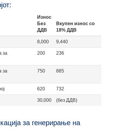
јот:
Износ
Без
Вкупен износ со
ДДВ
18% ДДВ
8,000
9,440
а за
200
236
а за
750
885
ој
620
732
30,000
(без ДДВ)
кација за генерирање на