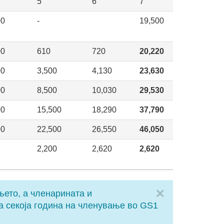
5
6
7
00
-
19,500
00
610
720
20,220
00
3,500
4,130
23,630
00
8,500
10,030
29,530
00
15,500
18,290
37,790
00
22,500
26,550
46,050
2,200
2,620
2,620
Close
њето, а членарината и
а секоја година на членување во GS1