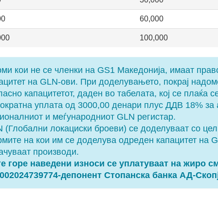
00
60,000
000
100,000
ми кои не се членки на GS1 Македонија, имаат прав
ацитет на GLN-ови. При доделувањето, покрај надом
ласно капацитетот, даден во табелата, кој се плаќа с
ократна уплата од 3000,00 денари плус ДДВ 18% за
ионалниот и меѓународниот GLN регистар.
 (Глобални локациски броеви) се доделуваат со це
мите на кои им се доделува одреден капацитет на G
ачуваат производи.
е горе наведени износи се уплатуваат на жиро с
002024739774-депонент Стопанска банка АД-Скоп