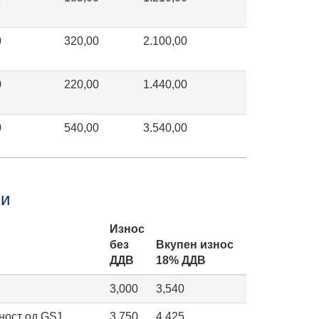
0
320,00
2.100,00
0
220,00
1.440,00
0
540,00
3.540,00
ви
Износ
без
Вкупен износ
ДДВ
18% ДДВ
3,000
3,540
ност од GS1
3,750
4,425