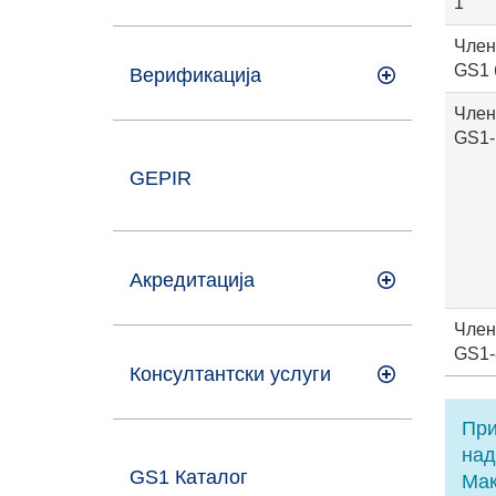
1
Член
GS1 
Верификација
Член
GS1-
GEPIR
Акредитација
Член
GS1-
Консултантски услуги
При
над
GS1 Каталог
Мак