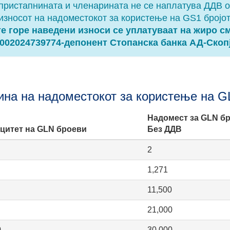
пристапнината и членарината не се наплатува ДДВ 
износот на надоместокот за користење на GS1 бројо
е горе наведени износи се уплатуваат на жиро с
002024739774-депонент Стопанска банка АД-Скоп
ина на надоместокот за користење на G
Надомест за GLN бр
цитет на GLN броеви
Без ДДВ
2
1,271
11,500
21,000
0
30,000