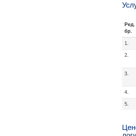
Усл
Ред.
бр.
1.
2.
3.
4.
5.
Цен
лог