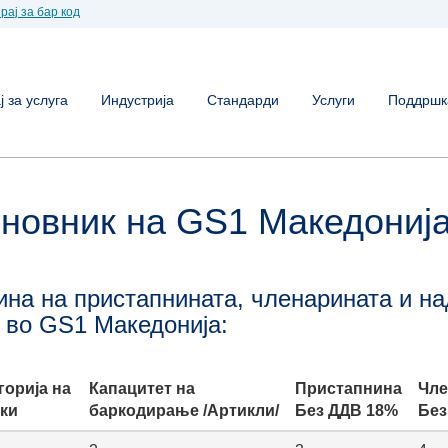
рај за бар код
 за услуга
Индустрија
Стандарди
Услуги
Поддршк
новник на GS1 Македониј
ина на пристапнината, членарината и н
ј во GS1 Македонија:
горија на
Капацитет на
Пристапнина
Чле
ки
баркодирање /Артикли/
Без ДДВ 18%
Без