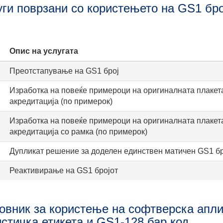
уги поврзани со користењето на GS1 бро
Опис на услугата
Преотстапување на GS1 број
Изработка на повеќе примероци на оригиналната плакет
акредитација (по примерок)
Изработка на повеќе примероци на оригиналната плакет
акредитација со рамка (по примерок)
Дупликат решение за доделен единствен матичен GS1 бр
Реактивирање на GS1 бројот
овник за користење на софтверска апли
истичка етикета и GS1-128 бар код