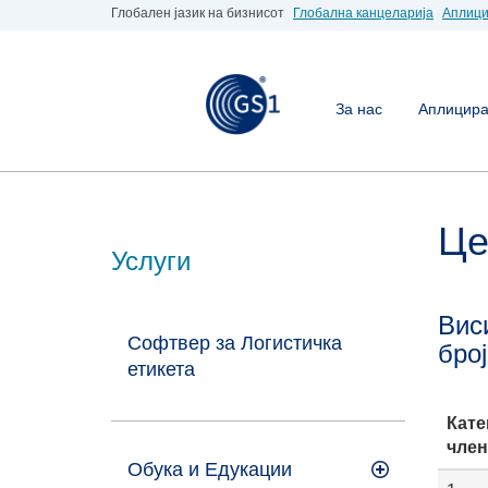
Глобален јазик на бизнисот
Глобална канцеларија
Аплици
За нас
Аплицирај
Це
Услуги
Вис
Софтвер за Логистичка
бро
етикета
Кате
член
Обука и Едукации