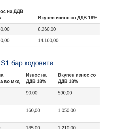
ос на ДДВ
%
Вкупен износ со ДДВ 18%
60,00
8.260,00
60,00
14.160,00
GS1 бар кодовите
на
Износ на
Вкупен износ со
а во мкд
ДДВ 18%
ДДВ 18%
90,00
590,00
160,00
1.050,00
0
185,00
1.210,00