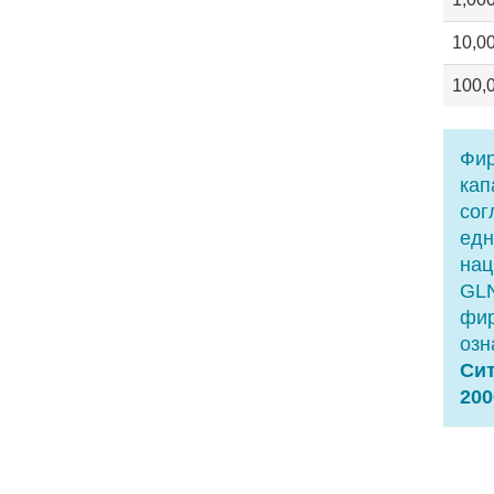
10,0
100,
Фир
кап
сог
едн
нац
GLN
фир
озн
Сит
200