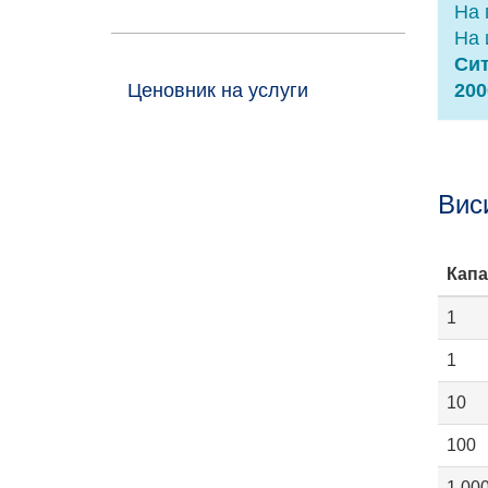
На 
На 
Сит
Ценовник на услуги
200
Вис
Капа
1
1
10
100
1,00