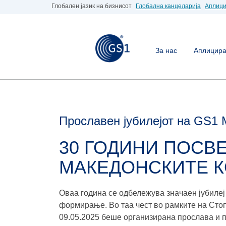
Глобален јазик на бизнисот
Глобална канцеларија
Аплици
За нас
Аплицирај
Прославен јубилејот на GS1 
30 ГОДИНИ ПОСВ
МАКЕДОНСКИТЕ 
Оваа година се одбележува значаен јубилеј
формирање. Во таа чест во рамките на Сто
09.05.2025 беше организирана прослава и п