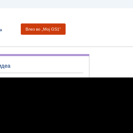
Влез во „Moj GS1“
а
идеа