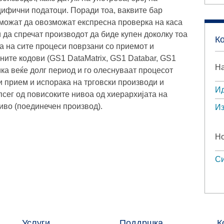
пецифични податоци. Поради тоа, ваквите бар
и можат да овозможат експресна проверка на каса
и да спречат производот да биде купен доколку тоа
К
а на сите процеси поврзани со приемот и
ите кодови (GS1 DataMatrix, GS1 Databar, GS1
На
ика веќе долг период и го олеснуваат процесот
 прием и испорака на трговски производи и
Ид
сег од повисоките нивоа од хиерархијата на
ниво (поединечен производ).
Из
Но
Си
Услуги
Поддршка
К