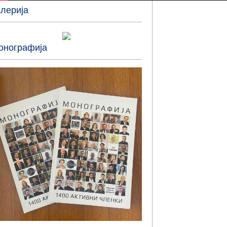
алерија
онографија