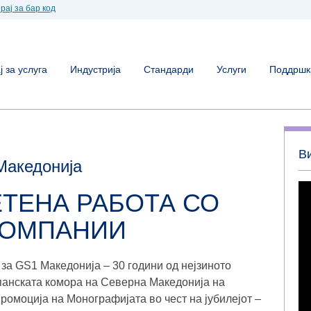
рај за бар код
 за услуга
Индустрија
Стандарди
Услуги
Поддршк
В
Македонија
ЕТЕНА РАБОТА СО
КОМПАНИИ
 за GS1 Македонија – 30 години од нејзиното
панската комора на Северна Македонија на
ромоција на Монографијата во чест на јубилејот –