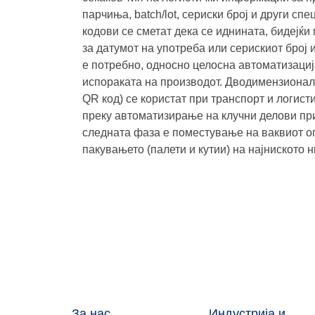
парчиња, batch/lot, сериски број и други с
кодови се сметат дека се иднината, бидејќ
за датумот на употреба или серискиот број 
е потребно, односно целосна автоматизациј
испораката на производот. Дводимензионалн
QR код) се користат при транспорт и логист
преку автоматизирање на клучни делови при
следната фаза е поместување на ваквиот оп
пакувањето (палети и кутии) на најниското 
За нас
Индустрија и