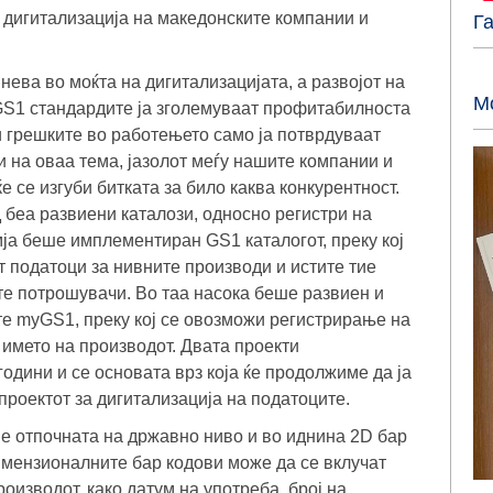
 дигитализација на македонските компании и
Г
нева во моќта на дигитализацијата, а развојот на
М
 GS1 стандардите ја зголемуваат профитабилноста
 грешките во работењето само ја потврдуваат
и на оваа тема, јазолот меѓу нашите компании и
е се изгуби битката за било каква конкурентност.
 беа развиени каталози, односно регистри на
мја беше имплементиран GS1 каталогот, преку кој
 податоци за нивните производи и истите тие
ите потрошувачи. Во таа насока беше развиен и
те myGS1, преку кој се овозможи регистрирање на
 името на производот. Двата проекти
одини и се основата врз која ќе продолжиме да ја
проектот за дигитализација на податоците.
 е отпочната на државно ниво и во иднина 2D бар
димензионалните бар кодови може да се вклучат
оизводот, како датум на употреба, број на