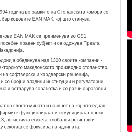
994 година во рамките на Стопанската комора се
 бар кодовите EAN МАК, кој што станува
 текови EAN MAK се преименува во GS1
 посебен правен субјект и се одржува Првата
акедонија.
донија обединува над 1300 своите компании -
секторското македонското производно стопанство,
ри на софтверски и хардверски решенија,
 и со бројни владини институции и регулаторни
ена и остварува соработка и со разни образовни
ат на своето минато и начинот на кој што еднаш
о фирмите функционираат и комуницираат преку
3, логистичка етикета, глобални регистри и
ку секогаш се фокусира на иднината.