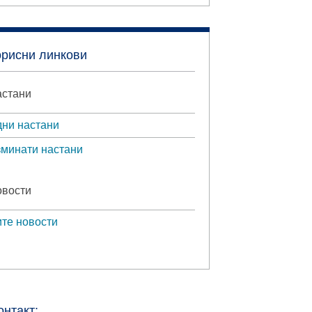
орисни линкови
стани
ни настани
минати настани
вости
те новости
онтакт: