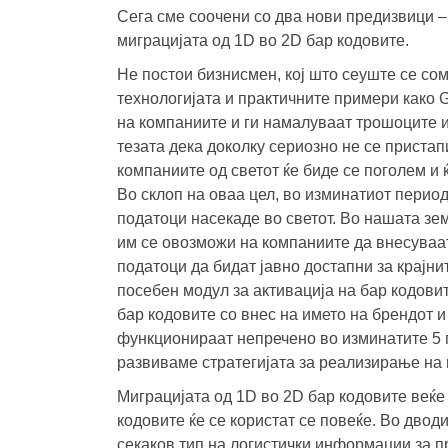
Сега сме соочени со два нови предизвици –
миграцијата од 1D во 2D бар кодовите.
Не постои бизнисмен, кој што сеуште се сом
технологијата и практичните примери како
на компаниите и ги намалуваат трошоците и
тезата дека доколку сериозно не се пристап
компаниите од светот ќе биде се поголем и ќ
Во склоп на оваа цел, во изминатиот период
податоци насекаде во светот. Во нашата зе
им се овозможи на компаниите да внесуваат
податоци да бидат јавно достапни за крајн
посебен модул за активација на бар кодови
бар кодовите со внес на името на брендот и
функционираат непречено во изминатите 5 г
развиваме стратегијата за реализирање на 
Миграцијата од 1D во 2D бар кодовите веќе
кодовите ќе се користат се повеќе. Во дво
секаков тип на логистички информации за пр