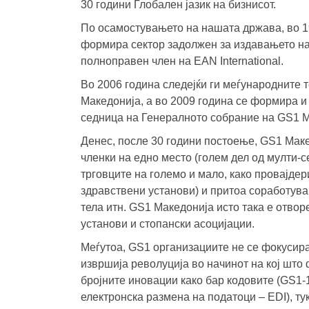
30 години Глобален јазик на бизнисот.
По осамостувањето на нашата држава, во 1
формира сектор задолжен за издавањето на
полноправен член на EAN International.
Во 2006 година следејќи ги меѓународните
Македонија, а во 2009 година се формира и
седница на Генералното собрание на GS1 М
Денес, после 30 години постоење, GS1 Маке
членки на едно место (голем дел од мулти-
трговците на големо и мало, како провајде
здравствени установи) и притоа соработува
тела итн. GS1 Македонија исто така е отвор
установи и стопански асоцијации.
Меѓутоа, GS1 организациите не се фокусира
извршија револуција во начинот на кој шт
бројните иновации како бар кодовите (GS1-1
електронска размена на податоци – EDI), ту