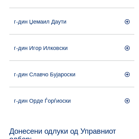
г-дин Џемаил Даути
г-дин Игор Илковски
г-дин Славчо Бујароски
г-дин Орде Ѓорѓиоски
Донесени одлуки од Управниот