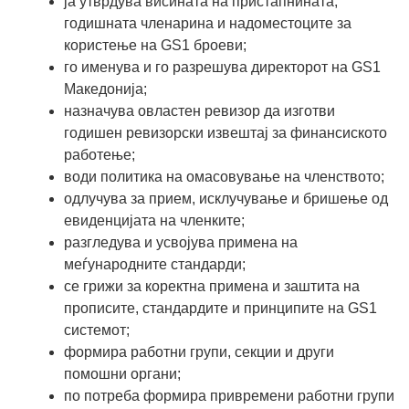
ја утврдува висината на пристапнината,
годишната членарина и надоместоците за
користење на GS1 броеви;
го именува и го разрешува директорот на GS1
Македонија;
назначува овластен ревизор да изготви
годишен ревизорски извештај за финансиското
работење;
води политика на омасовување на членството;
одлучува за прием, исклучување и бришење од
евиденцијата на членките;
разгледува и усвојува примена на
меѓународните стандарди;
се грижи за коректна примена и заштита на
прописите, стандардите и принципите на GS1
системот;
формира работни групи, секции и други
помошни органи;
по потреба формира привремени работни групи