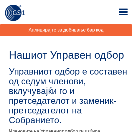
Аплицирајте за добивање бар код
Нашиот Управен одбор
Управниот одбор е составен
од седум членови,
вклучувајќи го и
претседателот и заменик-
претседателот на
Собранието.
Членовите на Управниот одбор ги избира