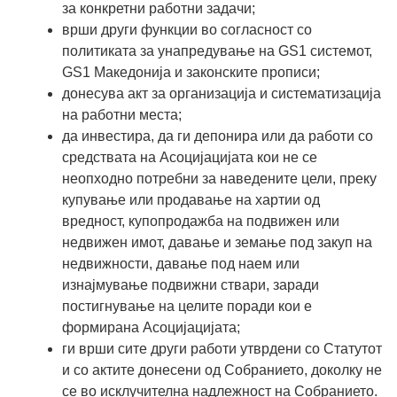
за конкретни работни задачи;
врши други функции во согласност со
политиката за унапредување на GS1 системот,
GS1 Македонија и законските прописи;
донесува акт за организација и систематизација
на работни места;
да инвестира, да ги депонира или да работи со
средствата на Асоцијацијата кои не се
неопходно потребни за наведените цели, преку
купување или продавање на хартии од
вредност, купопродажба на подвижен или
недвижен имот, давање и земање под закуп на
недвижности, давање под наем или
изнајмување подвижни ствари, заради
постигнување на целите поради кои е
формирана Асоцијацијата;
ги врши сите други работи утврдени со Статутот
и со актите донесени од Собранието, доколку не
се во исклучителна надлежност на Собранието.