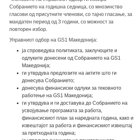
Собранието на годишна седница, со мнозинство
гласови од присутните членови, со тајно гласање, за
мандатен период од 3 години, со можност за
повторен избор.
Управниот одбор на GS1 Македонија:
ја спроведува политиката, заклучоците и
одлуките донесени од Собранието на GS1
Македонија;
ги утврдува предлозите на актите што ги
донесува Собранието;
донесува финансиски одлуки за тековното
работење на GS1 Македонија;
ги утврдува и ги доставува до Собранието на
усвојување програмата за работа,
финансискиот план за наредната година, како и
извештајот за работа и финансискиот извештај
за претходната година;