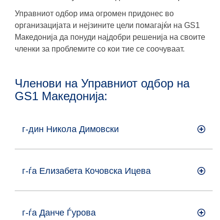
Управниот одбор има огромен придонес во
организацијата и нејзините цели помагајќи на GS1
Македонија да понуди најдобри решенија на своите
членки за проблемите со кои тие се соочуваат.
Членови на Управниот одбор на
GS1 Македонија:
г-дин Никола Димовски
г-ѓа Елизабета Кочовска Ицева
г-ѓа Данче Ѓурова