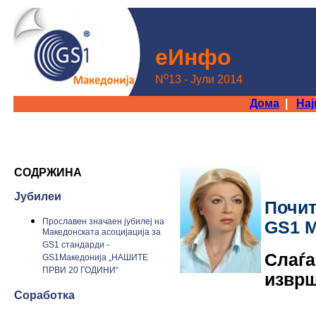
еИнфo
o
N
13 - Јули 2014
Дома
|
На
СОДРЖИНА
Јубилеи
Почи
Прославен значаен јубилеј на
GS1 М
Македонската асоцијација за
GS1 стандарди -
Слаѓа
GS1Македонија „НАШИТЕ
ПРВИ 20 ГОДИНИ“
изврш
Соработка