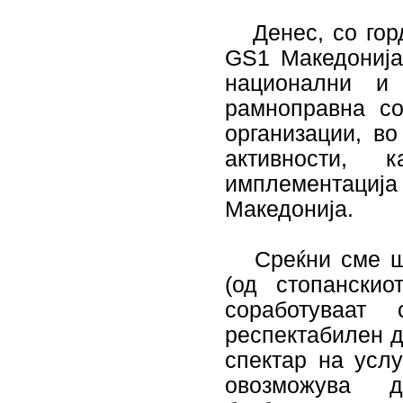
Денес, со горд
GS1 Македонија
национални и
рамноправна с
организации, во
активности,
имплементација
Македонија.
Среќни сме шт
(од стопанскио
соработуваат
респектабилен д
спектар на усл
овозможува д