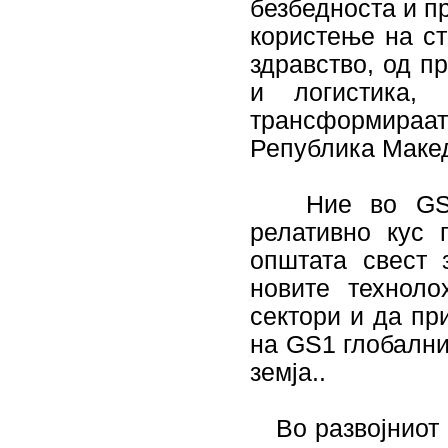
безбедноста и 
користење на ст
здравство, од п
и логистика, 
трансформираат 
Република Макед
Ние во GS1 M
релативно кус 
општата свест 
новите технол
сектори и да пр
на GS1 глобални
земја..
Во развојниот п