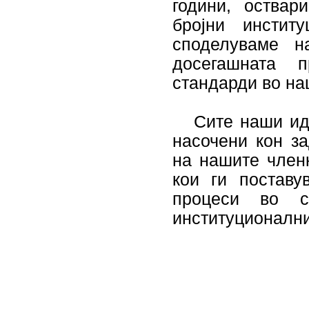
години, оствар
бројни инстит
споделуваме н
досегашната 
стандарди во на
Сите наши идни
насочени кон з
на нашите член
кои ги поставу
процеси во с
институционални