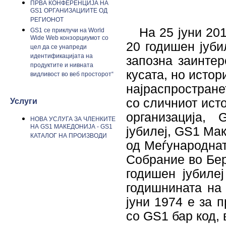
ПРВА КОНФЕРЕНЦИЈА НА
GS1 ОРГАНИЗАЦИИТЕ ОД
РЕГИОНОТ
На 25 јуни 201
GS1 се приклучи на World
Wide Web конзорциумот со
20 годишен јуби
цел да се унапреди
идентификацијата на
запозна заинте
продуктите и нивната
кусата, но истор
видливост во веб просторот“
најраспростран
со сличниот ист
Услуги
организација,
НОВА УСЛУГА ЗА ЧЛЕНКИТЕ
НА GS1 МАКЕДОНИЈА - GS1
јубилеј, GS1 Ма
КАТАЛОГ НА ПРОИЗВОДИ
од Меѓународнат
Собрание во Бер
годишен јубиле
годишнината на
јуни 1974 е за 
со GS1 бар код, 