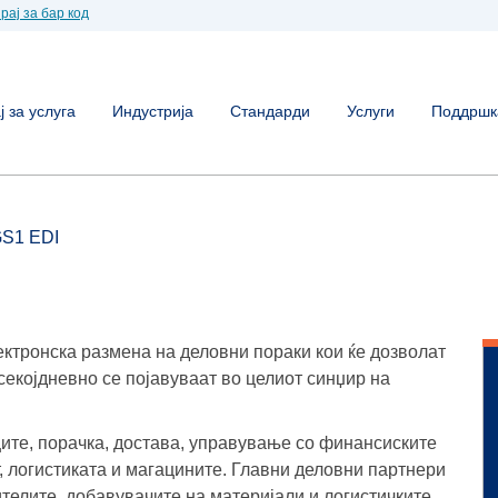
рај за бар код
 за услуга
Индустрија
Стандарди
Услуги
Поддршк
S1 EDI
ктронска размена на деловни пораки кои ќе дозволат
секојдневно се појавуваат во целиот синџир на
ите, порачка, достава, управување со финансиските
, логистиката и магацините. Главни деловни партнери
ителите, добавувачите на материјали и логистичките