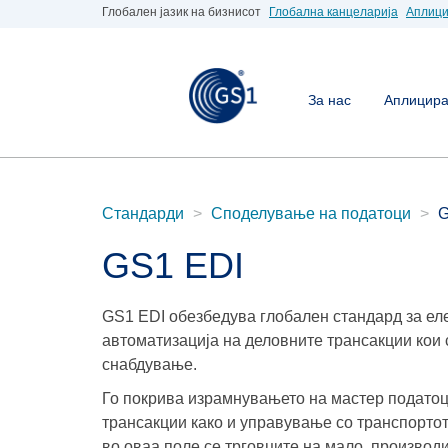
Глобален јазик на бизнисот
Глобална канцеларија
Аплици
За нас
Аплицирај
Стандарди
Споделување на податоци
G
GS1 EDI
GS1 EDI обезбедува глобален стандард за еле
автоматизација на деловните трансакции кои 
снабдување.
Го покрива израмнувањето на мастер податоц
трансакции како и управување со транспортот
во оваа поле се трговците на мало, производ