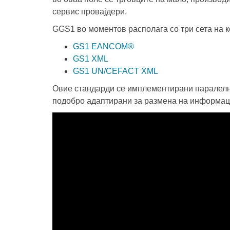
сервис провајдери.
GGS1 во моментов располага со три сета на
GS1 EANCOM®
GS1 XML
GS1 UN/CEFACT XML
Овие стандарди се имплементирани паралелно
подобро адаптирани за размена на информаци