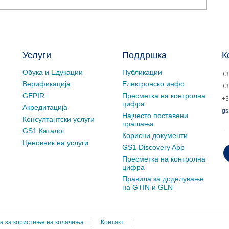
Услуги
Поддршка
К
Обука и Едукации
Публикации
+3
Верификација
Електронско инфо
+3
GEPIR
Пресметка на контролна
+3
цифра
Акредитација
gs
Најчесто поставени
Консултантски услуги
прашања
GS1 Каталог
Корисни документи
Ценовник на услуги
GS1 Discovery App
Пресметка на контролна
цифра
Правила за доделување
на GTIN и GLN
а за користење на колачиња
Контакт