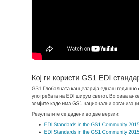
Кој ги користи GS1 EDI станда
GS1 Глобалната канцеларија еднаш годишно сп
употребата на EDI ширум светот. Во оваа анк
земјите каде има GS1 национални организаци
Резултатите се дадени во две верзии:
EDI Standards in the GS1 Community 201
EDI Standards in the GS1 Community 201