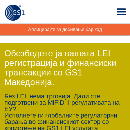
Аплицирајте за добивање бар код
Обезбедете ја вашата LEI
регистрација и финансиски
трансакции со GS1
Македонија.
Без LEI, нема трговија. Дали сте
подготвени за MiFID II регулативата на
ЕУ?
Исполнете ги глобалните регулаторни
барања во финансискиот сектор со
користење на GS1 LEI услугата.