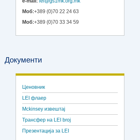
e-mail:
lei@gs1mk.org.mk
Моб:
+389 (0)70 22 24 63
Моб:
+389 (0)70 33 34 59
Документи
Ценовник
LEI флаер
Mckinsey извештај
Трансфер на LEI broj
Презентација за LEI