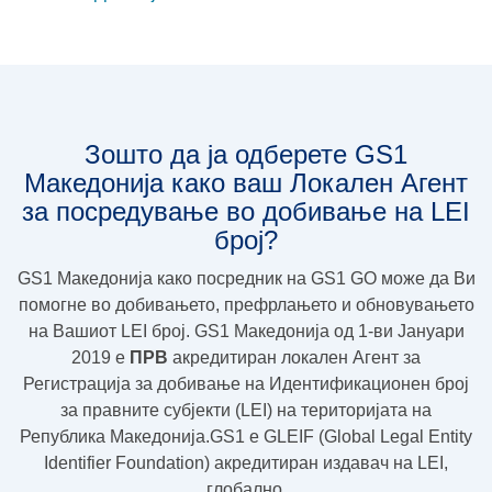
Зошто да ја одберете GS1
Македонија како ваш Локален Агент
за посредување во добивање на LEI
број?
GS1 Македонија како посредник на GS1 GO може да Ви
помогне во добивањето, префрлањето и обновувањето
на Вашиот LEI број. GS1 Македонија од 1-ви Јануари
2019 e
ПРВ
акредитиран локален Агент за
Регистрација за добивање на Идентификационен број
за правните субјекти (LEI) на територијата на
Република Македонија.GS1 e GLEIF (Global Legal Entity
Identifier Foundation) акредитиран издавач на LEI,
глобално.