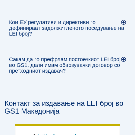
Кои ЕУ регулативи и директиви го
дефинираат задолжитленото поседување на
LEI број?
Сакам да го префрлам постоечкиот LEI број
во GS1, дали имам обврзувачки договор со
претходниот издавач?
Контакт за издавање на LEI број во
GS1 Македонија