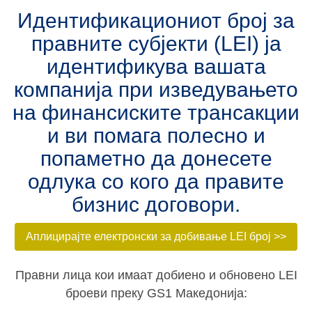
Идентификациониот број за
правните субјекти (LEI) ja
идентификува вашата
компанија при изведувањето
на финансиските трансакции
и ви помага полесно и
попаметно да донесете
одлука со кого да правите
бизнис договори.
Аплицирајте електронски за добивање LEI број >>
Правни лица кои имаат добиено и обновено LEI
броеви преку GS1 Македонија: