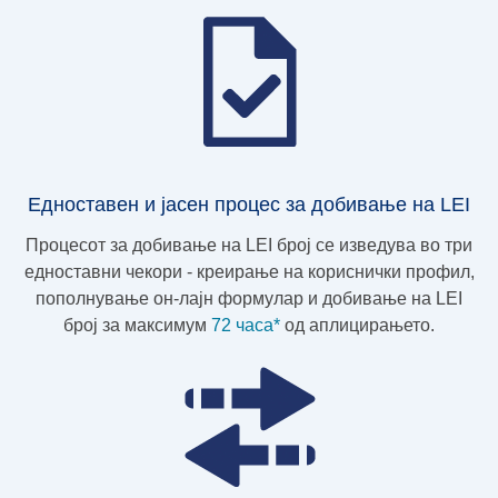
Едноставен и јасен процес за добивање на LEI
Процесот за добивање на LEI број се изведува во три
едноставни чекори - креирање на кориснички профил,
пополнување он-лајн формулар и добивање на LEI
број за максимум
72 часа*
од аплицирањето.