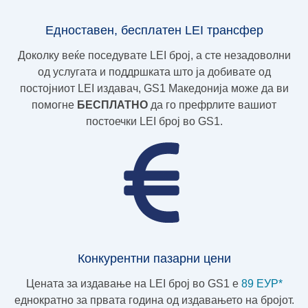
Едноставен, бесплатен LEI трансфер
Доколку веќе поседувате LEI број, а сте незадоволни
од услугата и поддршката што ја добивате од
постојниот LEI издавач, GS1 Македонија може да ви
помогне
БЕСПЛАТНО
да го префрлите вашиот
постоечки LEI број во GS1.
Конкурентни пазарни цени
Цената за издавање на LEI број во GS1 e
89 ЕУР*
еднократно за првата година од издавањето на бројот.