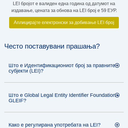
LEI бројот е валиден една година од датумот на
издавање, цената за обнова на LEI број е 59 ЕУР.
Аплицирајте електронски за добивање LEI број
Често поставувани прашања?
Што е Идентификациониот број за правните
субјекти (LEI)?
Што е Global Legal Entity Identifier Foundation -
GLEIF?
Како е регулирана употребата на LEI?