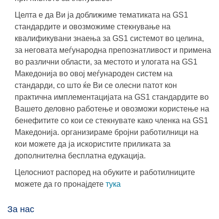
Целта е да Ви ја доближиме тематиката на GS1
стандардите и овозможиме стекнување на
квалификувани знаења за GS1 системот во целина,
за неговата меѓународна препознатливост и примена
во различни области, за местото и улогата на GS1
Македонија во овој меѓународен систем на
стандарди, со што ќе Ви се олесни патот кон
практична имплементацијата на GS1 стандардите во
Вашето деловно работење и овозможи користење на
бенефитите со кои се стекнувате како членка на GS1
Македонија. организираме бројни работилници на
кои можете да ја искористите приликата за
дополнителна бесплатна едукација.
Целосниот распоред на обуките и работилниците
можете да го пронајдете
тука
За нас