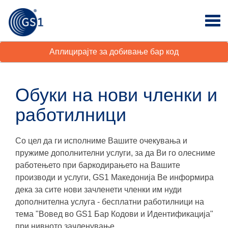
Аплицирајте за добивање бар код
Обуки на нови членки и
работилници
Со цел да ги исполниме Вашите очекувања и
пружиме дополнителни услуги, за да Ви го олесниме
работењето при баркодирањето на Вашите
производи и услуги, GS1 Македонија Ве информира
дека за сите нови зачленети членки им нуди
дополнителна услуга - бесплатни работилници на
тема "Вовед во GS1 Бар Кодови и Идентификација"
при нивното зачленување.