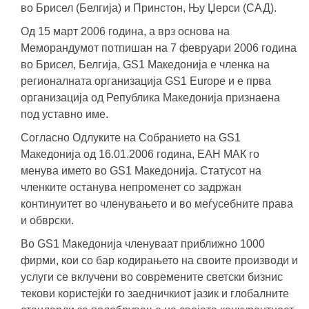
во Брисел (Белгија) и Принстон, Њу Џерси (САД).
Од 15 март 2006 година, а врз основа на
Меморандумот потпишан на 7 февруари 2006 година
во Брисел, Белгија, GS1 Македонија е членка на
регионалната организација GS1 Europe и е прва
организација од Република Македонија признаена
под уставно име.
Согласно Одлуките на Собранието на GS1
Македонија од 16.01.2006 година, ЕАН МАК го
менува името во GS1 Македонија. Статусот на
членките останува непроменет со задржан
континуитет во членувањето и во меѓусебните права
и обврски.
Во GS1 Македонија членуваат приближно 1000
фирми, кои со бар кодирањето на своите производи и
услуги се вклучени во современите светски бизнис
текови користејќи го заедничкиот јазик и глобалните