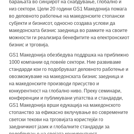
барањата во синџирот на снабдување, глобално и
низ сектори. Цели 20 години GS1 Македонија помага
во деловното работење на македонските стопански
субјекти и бизнисот, односно создава услови да
македонската бизнис заедница во рамките на своите
можности ги реализира бенефитите на електронскиот
бизнис и трговија.
GS1 Македонија обезбедува поддршка на приближно
1000 компании од повеќе сектори. Ние развиваме
стандарди кои го подобруваат деловното работење и
овозможуваме на македонската бизнис заедница и
на македонските производи присуство и
конкурентност на глобално ниво. Преку семинари,
конференции и публикувани упатства и стандарди,
GS1 Македонија врши едукација на македонското
стопанство за ефикасно вклучување во современите
светски текови на трговијата користејќи го
заедничкиот јазик и глобалните стандарди за
подобрување на својата конкурентност.