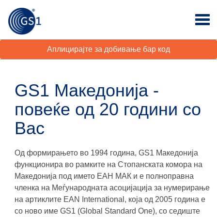
Аплицирајте за добивање бар код
GS1 Македонија -
повеќе од 20 години со
Вас
Од формирањето во 1994 година, GS1 Македонија
функционира во рамките на Стопанската комора на
Македонија под името ЕАН МАК и е полноправна
членка на Меѓународната асоцијација за нумерирање
на артиклите EAN International, која од 2005 година е
со ново име GS1 (Global Standard One), со седиште