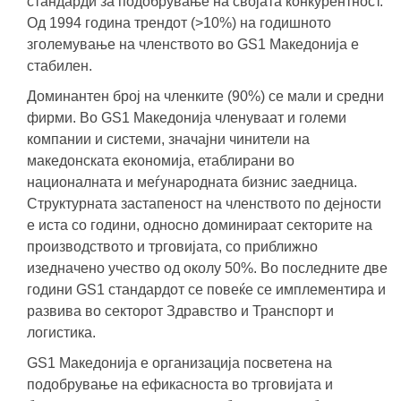
стандарди за подобрување на својата конкурентност.
Од 1994 година трендот (>10%) на годишното
зголемување на членството во GS1 Македонија е
стабилен.
Доминантен број на членките (90%) се мали и средни
фирми. Во GS1 Македонија членуваат и големи
компании и системи, значајни чинители на
македонската економија, етаблирани во
националната и меѓународната бизнис заедница.
Структурната застапеност на членството по дејности
е иста со години, односно доминираат секторите на
производството и трговијата, со приближно
изедначено учество од околу 50%. Во последните две
години GS1 стандардот се повеќе се имплементира и
развива во секторот Здравство и Транспорт и
логистика.
GS1 Македонија е организација посветена на
подобрување на ефикасноста во трговијата и