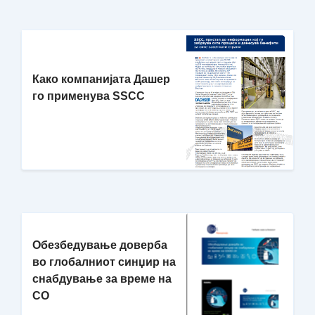
Како компанијата Дашер
го применува SSCC
Обезбедување доверба
во глобалниот синџир на
снабдување за време на
CO