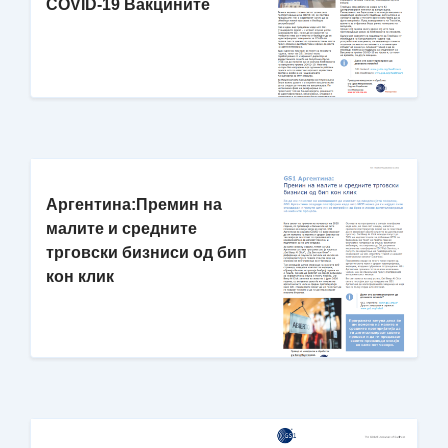
COVID-19 Вакцините
Аргентина:Премин на
малите и средните
трговски бизниси од бип
кон клик