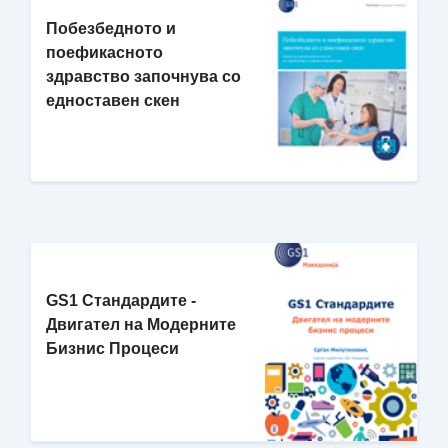
Побезбедното и
поефикаснотo
здравство започнува со
едноставен скен
GS1 Стандардите -
Двигател на Модерните
Бизнис Процеси