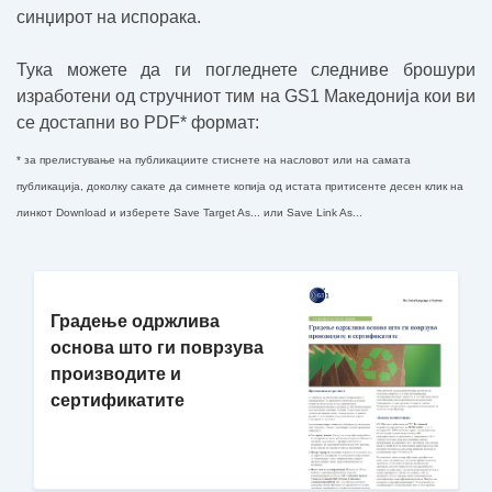
синџирот на испорака.
Тука можете да ги погледнете следниве брошури
изработени од стручниот тим на GS1 Македонија кои ви
се достапни во PDF* формат:
* за прелистување на публикациите стиснете на насловот или на самата
публикација, доколку сакате да симнете копија од истата притисенте десен клик на
линкот
Download
и изберете Save Target As... или Save Link As...
Градење одржлива
основа што ги поврзува
производите и
сертификатите