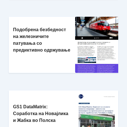
Подобрена безбедност
на железничите
патувања со
предиктивно одржување
GS1 DataMatrix:
Соработка на Новајлика
и Жабка во Полска