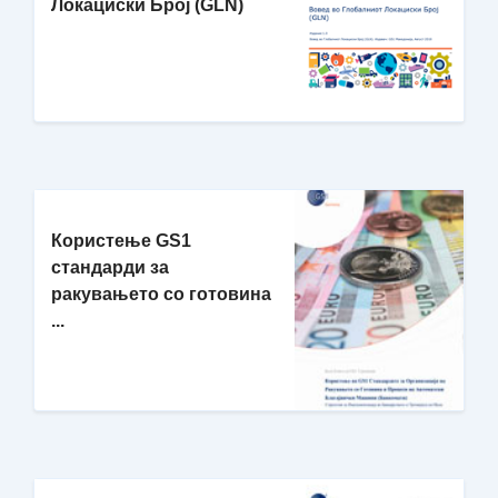
Локациски Број (GLN)
Користење GS1
стандарди за
ракувањето со готовина
...