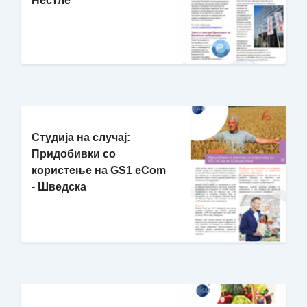
Нестле
Студија на случај:
Придобивки со
користење на GS1 eCom
- Шведска