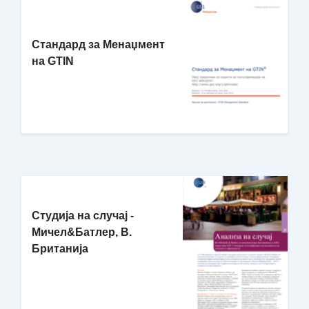
Стандард за Менаџмент
на GTIN
Студија на случај -
Мичел&Батлер, В.
Британија