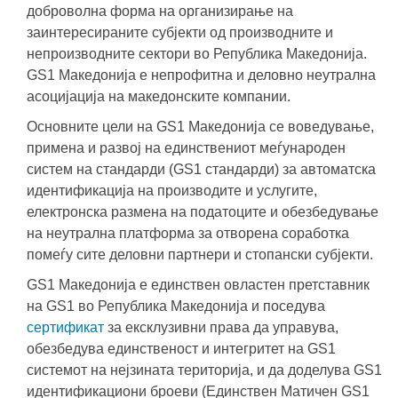
доброволна форма на организирање на
заинтересираните субјекти од производните и
непроизводните сектори во Република Македонија.
GS1 Македонија е непрофитна и деловно неутрална
асоцијација на македонските компании.
Основните цели на GS1 Македонија се воведување,
примена и развој на единствениот меѓународен
систем на стандарди (GS1 стандарди) за автоматска
идентификација на производите и услугите,
електронска размена на податоците и обезбедување
на неутрална платформа за отворена соработка
помеѓу сите деловни партнери и стопански субјекти.
GS1 Македонија е единствен овластен претставник
на GS1 во Република Македонија и поседува
сертификат
за ексклузивни права да управува,
обезбедува единственост и интегритет на GS1
системот на нејзината територија, и да доделува GS1
идентификациони броеви (Единствен Матичен GS1