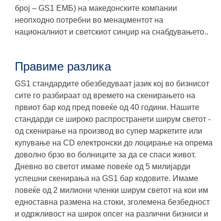
број – GS1 ЕМБ) на македонските компании
неопходно потребни во менаџментот на
националниот и светскиот синџир на снабдувањето..
Правиме разлика
GS1 стандардите обезбедуваат јазик кој во бизнисот
сите го разбираат од времето на скенирањето на
првиот бар код пред повеќе од 40 години. Нашите
стандарди се широко распространети ширум светот -
од скенирање на производ во супер маркетите или
купување на CD електронски до лоцирање на опрема
доволно брзо во болниците за да се спаси живот.
Дневно во светот имаме повеќе од 5 милијарди
успешни скенирања на GS1 бар кодовите. Имаме
повеќе од 2 милиони членки ширум светот на кои им
едноставна размена на стоки, зголемена безбедност
и одржливост на широк опсег на различни бизниси и