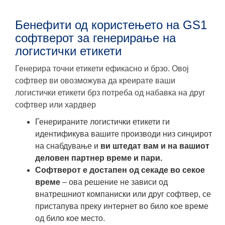
Бенефити од користењето на GS1
софтверот за генерирање на
логистички етикети
Генерира точни етикети ефикасно и брзо. Овој
софтвер ви овозможува да креирате ваши
логистички етикети брз потреба од набавка на друг
софтвер или хардвер
Генерираните логистички етикети ги
идентификува вашите производи низ синџирот
на снабдување и
ви штедат вам и на вашиот
деловен партнер време и пари.
Софтверот е достапен од секаде во секое
време
– ова решение не зависи од
внатрешниот компаниски или друг софтвер, се
пристапува преку интернет во било кое време
од било кое место.