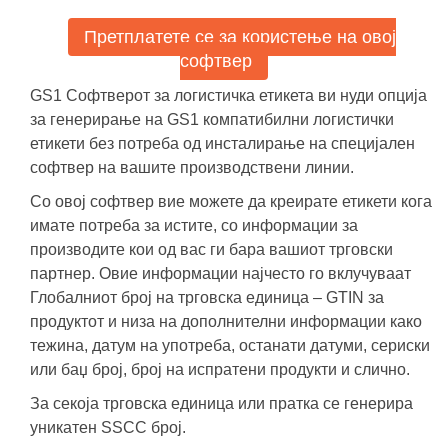
Претплатете се за користење на овој
софтвер
GS1 Софтверот за логистичка етикета ви нуди опција
за генерирање на GS1 компатибилни логистички
етикети без потреба од инсталирање на специјален
софтвер на вашите производствени линии.
Со овој софтвер вие можете да креирате етикети кога
имате потреба за истите, со информации за
производите кои од вас ги бара вашиот трговски
партнер. Овие информации најчесто го вклучуваат
Глобалниот број на трговска единица – GTIN за
продуктот и низа на дополнителни информации како
тежина, датум на употреба, останати датуми, сериски
или баџ број, број на испратени продукти и слично.
За секоја трговска единица или пратка се генерира
уникатен SSCC број.