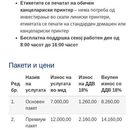
Етикетите се печатат на обичен
канцелариски принтер
– нема потреба од
инвестирање во скапи линиски принтери,
етикетата се печати на стандарден домашен или
канцелариски принтер
Бесплатна поддршка секој работен ден од
8:00 часот до 16:00 часот
Пакети и цени
Назив
Износ на
Износ
Вкупен
Ред.
на
услугата
на ДДВ
износ со
бр.
услугата
во мкд
18%
ДДВ 18%
1.
Основен
7.000,00
1.260,00
8.260,00
пакет
2.
Премиум
12.000,00
2.160,00
14.160,00
пакет