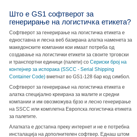
Што е GS1 софтверот за
генерирање на логистичка етикета?
Софтверот за генерирање на логистичка етикета е
едноставна и лесна веб базирана алатка наменета за
македонските компании кои имаат потреба од
создавање на логистички етикети за своите трговски
и транспортни единици (палети) со
Сериски број на
контејнер за испорака (SSCC - Serial Shipping
Container Code)
вметнат во GS1-128 бар код симбол.
Софтверот за генерирање на логистичка етикета е
алатка специјално креирана за малите и средни
компании и им овозможува брзо и лесно генерирање
на SSCC или комплетна Европска логистичка етикета
за палетите.
Алатката е достапна преку интернет и не е потребна
инсталација на дополнителен софтвер. Еднаш штом