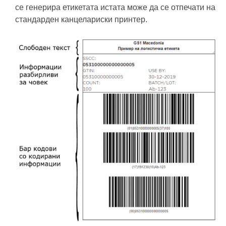
се генерира етикетата истата може да се отпечати на
стандарден канцелариски принтер.