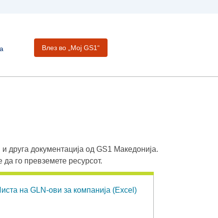
Влез во „Moj GS1“
а
 и друга документација од GS1 Македонија.
е да го превземете ресурсот.
иста на GLN-ови за компанија (Excel)