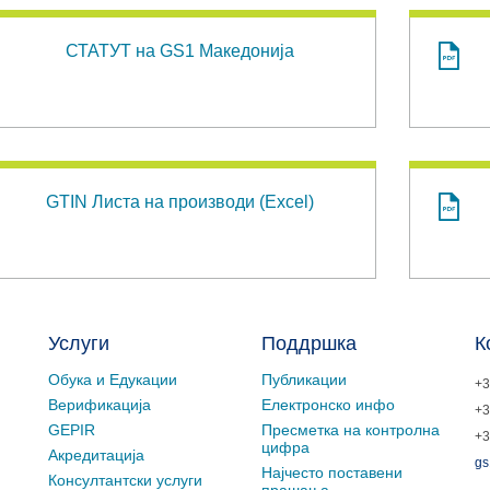
СТАТУТ на GS1 Македонија
GTIN Листа на производи (Excel)
Услуги
Поддршка
К
Обука и Едукации
Публикации
+3
Верификација
Електронско инфо
+3
GEPIR
Пресметка на контролна
+3
цифра
Акредитација
gs
Најчесто поставени
Консултантски услуги