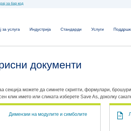
рај за бар код
 за услуга
Индустрија
Стандарди
Услуги
Поддршк
рисни документи
аа секција можете да симнете скрипти, формулари, брошури
сен клик името или сликата изберете Save As, доколку сакат
Димензии на модулите и симболите
Л