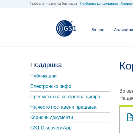
Глобален јазик на бизнисот
Глобална канцеларија
Аплици
За нас
Аплицирај
Ко
Поддршка
Публикации
Електронско инфо
Во ов
Пресметка на контролна цифра
На де
Најчесто поставени прашања
Корисни документи
GS1 Discovery App