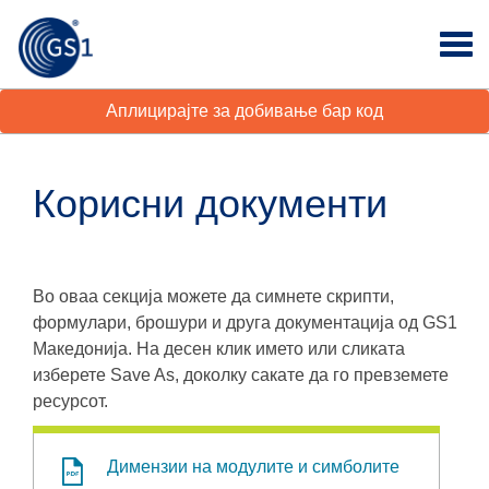
Аплицирајте за добивање бар код
Корисни документи
Во оваа секција можете да симнете скрипти,
формулари, брошури и друга документација од GS1
Македонија. На десен клик името или сликата
изберете Save As, доколку сакате да го превземете
ресурсот.
Димензии на модулите и симболите