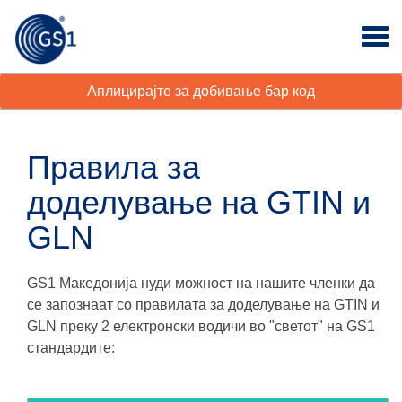
Аплицирајте за добивање бар код
Правила за
доделување на GTIN и
GLN
GS1 Македонија нуди можност на нашите членки да
се запознаат со правилата за доделување на GTIN и
GLN преку 2 електронски водичи во "светот" нa GS1
стандардите: