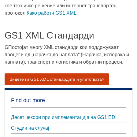
кое техничко решение или интернет транспортен
протокол
Како работи GS1 XML
.
GS1 XML Стандарди
GПостојат многу XML стандарди кои поддржуваат
процеси од „нарачка до наплата“ (Нарачка, испорака и
наплата), транспорт и логистика и обратни процеси.
Видете ги
GS1 XML стандардите и упатствата>
Find out more
Десет чекори при имплементација на GS1 EDI
Студии на случај