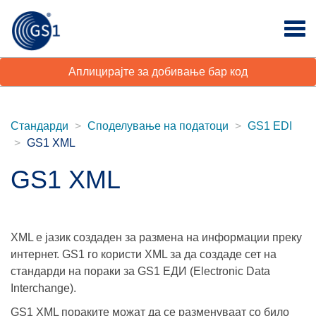
Аплицирајте за добивање бар код
Стандарди
Споделување на податоци
GS1 EDI
GS1 XML
GS1 XML
XML е јазик создаден за размена на информации преку
интернет. GS1 го користи XML за да создаде сет на
стандарди на пораки за GS1 ЕДИ (Electronic Data
Interchange).
GS1 XML пораките можат да се разменуваат со било