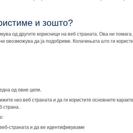
ристиме и зошто?
икува од другите корисници на веб страната. Ова ни пома
ка ни овозможува да ја подобриме. Колачињата што ги корис
една од овие цели.
ижите низ веб страната и да ги користите основните каракт
б страна.
а:
 веб-страната и да ве идентификуваме