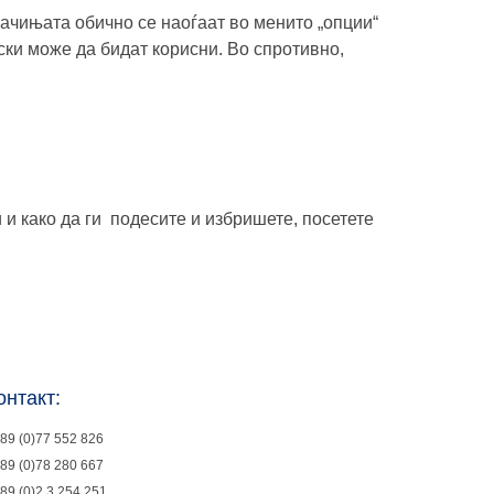
ачињата обично се наоѓаат во менито „опции“
ски може да бидат корисни. Во спротивно,
и како да ги подесите и избришете, посетете
онтакт:
89 (0)77 552 826
89 (0)78 280 667
89 (0)2 3 254 251