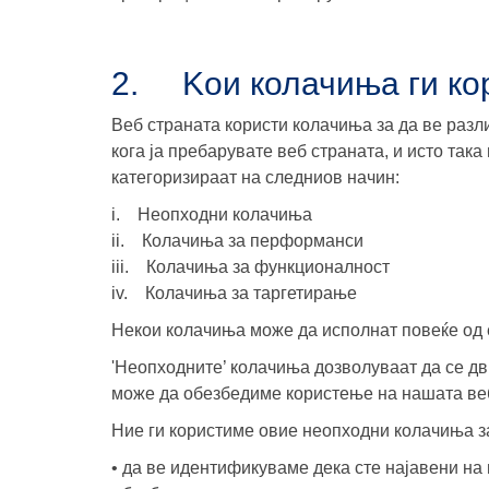
2. Koи колачиња ги ко
Веб страната користи колачиња за да ве разл
кога ја пребарувате веб страната, и исто та
категоризираат на следниов начин:
i. Неопходни колачиња
ii. Колачиња за перформанси
iii. Колачиња за функционалност
iv. Колачиња за таргетирање
Некои колачиња може да исполнат повеќе од 
'Неопходните’ колачиња дозволуваат да се дв
може да обезбедиме користење на нашата ве
Ние ги користиме овие неопходни колачиња з
• да ве идентификуваме дека сте најавени на