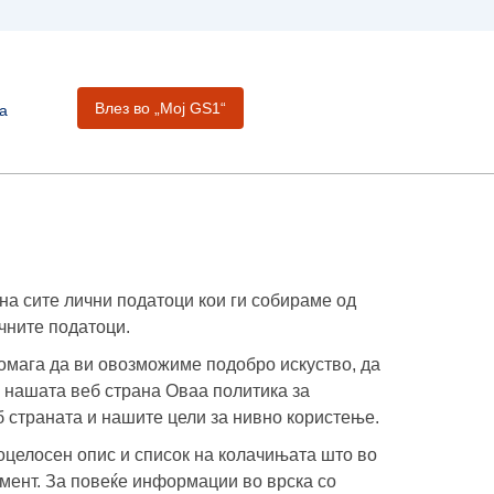
Влез во „Moj GS1“
а
 на сите лични податоци кои ги собираме од
чните податоци.
помага да ви овозможиме подобро искуство, да
е нашата веб страна Оваа политика за
 страната и нашите цели за нивно користење.
поцелосен опис и список на колачињата што во
умент. За повеќе информации во врска со