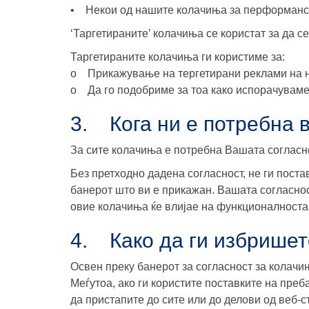
• Некои од нашите колачиња за перформански
‘Таргетираните’ колачиња се користат за да 
Таргетираните колачиња ги користиме за:
o Прикажување на тергетирани реклами на 
o Да го подобриме за тоа како испорачуваме
3. Кога ни е потребна 
За сите колачиња е потребна Вашата согласно
Без претходно дадена согласност, не ги пост
банерот што ви е прикажан. Вашата согласнос
овие колачиња ќе влијае на функционалноста 
4. Како да ги избришет
Освен преку банерот за согласност за колачи
Меѓутоа, ако ги користите поставките на пре
да пристапите до сите или до делови од веб-с