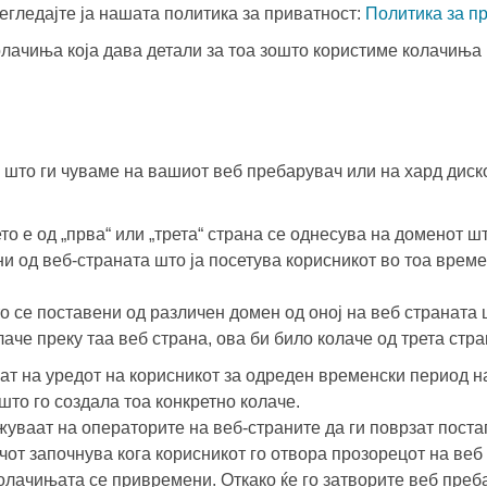
егледајте ја нашата политика за приватност:
Политика за п
олачиња која дава детали за тоа зошто користиме колачиња 
 што ги чуваме на вашиот веб пребарувач или на хард диско
о е од „прва“ или „трета“ страна се однесува на доменот шт
и од веб-страната што ја посетува корисникот во тоа врем
 се поставени од различен домен од оној на веб страната ш
лаче преку таа веб страна, ова би било колаче од трета стра
т на уредот на корисникот за одреден временски период на
 што го создала тоа конкретно колаче.
ваат на операторите на веб-страните да ги поврзат постап
чот започнува кога корисникот го отвора прозорецот на веб
олачињата се привремени. Откако ќе го затворите веб преб