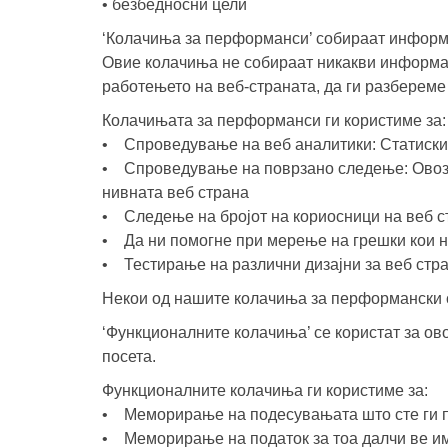
• безбедносни цели
‘Колачиња за перформанси’ собираат информац
Овие колачиња не собираат никакви информац
работењето на веб-страната, да ги разберем
Колачињата за перформанси ги користиме за:
• Спроведување на веб аналитики: Статискик
• Спроведување на поврзано следење: Овозмо
нивната веб страна
• Следење на бројот на кориосници на веб ст
• Да ни помогне при мерење на грешки кои 
• Тестирање на различни дизајни за веб стр
Некои од нашите колачиња за перформански с
‘Функционалните колачиња’ се користат за ов
посета.
Функционалните колачиња ги користиме за:
• Меморирање на подесувањата што сте ги пос
• Меморирање на податок за тоа далчи ве и