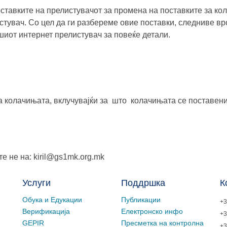
тавките на прелистувачот за промена на поставките за кол
тувач. Со цел да ги разбереме овие поставки, следниве вр
шиот интернет прелистувач за повеќе детали.
а колачињата, вклучувајќи за што колачињата се поставени 
е не на: kiril@gs1mk.org.mk
Услуги
Поддршка
К
Обука и Едукации
Публикации
+3
Верификација
Електронско инфо
+3
GEPIR
Пресметка на контролна
+3