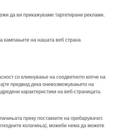
зможи да ви прикажуваме таргетирани реклами.
на кампањите на нашата веб страна
асност со кликнување на соодветното копче на
Имајте предвид дека оневозможувањето на
одредени карактеристики на веб-страницата.
олачињата преку поставките на пребарувачот.
еопходните колачиња), можеби нема да можете