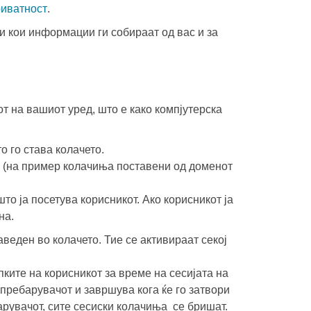
риватност
.
и кои информации ги собираат од вас и за
т на вашиот уред, што е како компјутерска
о го става колачето.
е (на пример колачиња поставени од доменот
то ја посетува корисникот. Ако корисникот ја
на.
веден во колачето. Тие се активираат секој
ките на корисникот за време на сесијата на
 пребарувачот и завршува кога ќе го затвори
арувачот, сите сесиски колачиња се бришат.