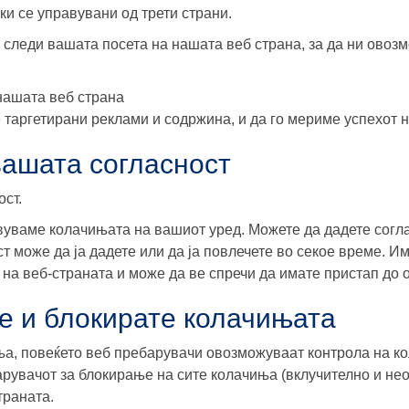
 се управувани од трети страни.
се следи вашата посета на нашата веб страна, за да ни ово
нашата веб страна
 таргетирани реклами и содржина, и да го мериме успехот 
вашата согласност
ст.
авуваме колачињата на вашиот уред. Можете да дадете согл
т може да ја дадете или да ја повлечете во секое време. 
на веб-страната и може да ве спречи да имате пристап до 
е и блокирате колачињата
ња, повеќето веб пребарувачи овозможуваат контрола на к
барувачот за блокирање на сите колачиња (вклучително и н
траната.