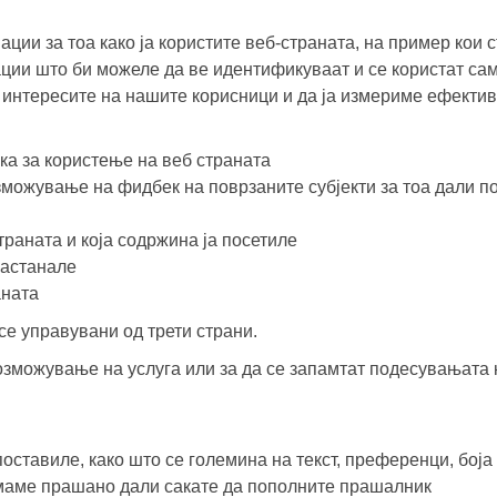
ии за тоа како ја користите веб-страната, на пример кои с
ии што би можеле да ве идентификуваат и се користат сам
е интересите на нашите корисници и да ја измериме ефекти
а за користење на веб страната
жување на фидбек на поврзаните субјекти за тоа дали пос
раната и која содржина ја посетиле
настанале
аната
е управувани од трети страни.
озможување на услуга или за да се запамтат подесувањата 
тавиле, како што се големина на текст, преференци, боја
маме прашано дали сакате да пополните прашалник