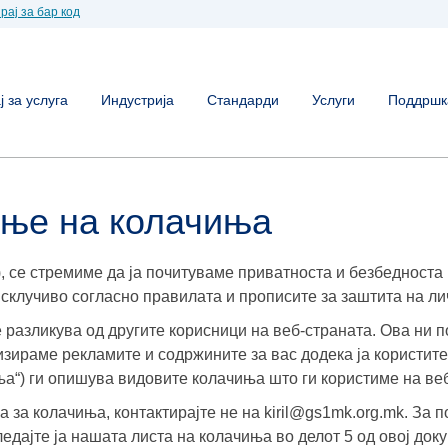
рај за бар код
 за услуга
Индустрија
Стандарди
Услуги
Поддршк
ење на колачиња
), се стремиме да ја почитуваме приватноста и безбедноста
исклучиво согласно правилата и прописите за заштита на ли
 разликува од другите корисници на веб-страната. Ова ни 
изираме рекламите и содржините за вас додека ја користит
а“) ги опишува видовите колачиња што ги користиме на веб
 за колачиња, контактирајте не на kiril@gs1mk.org.mk. За 
едајте ја нашата листа на колачиња во делот 5 од овој док