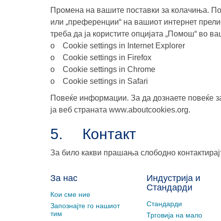
Промена на вашите поставки за колачиња. Пос
или „преференции“ на вашиот интернет прелис
треба да ја користите опцијата „Помош“ во ва
o Cookie settings in Internet Explorer
o Cookie settings in Firefox
o Cookie settings in Chrome
o Cookie settings in Safari
Повeќе информации.
За да дознаете повеќе з
ја веб страната www.aboutcookies.org.
5. Контакт
За било какви прашања слободно контактирајт
За нас
Индустрија и
Стандарди
Кои сме ние
Стандарди
Запознајте го нашиот
тим
Трговија на мало