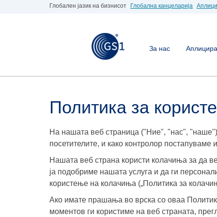
Глобален јазик на бизнисот
Глобална канцеларија
Аплици
За нас
Аплицирај
Политика за корист
На нашата веб страница ("Ние", "нас", "наше"
посетителите, и како контролор постапуваме 
Нашата веб страна користи колачиња за да ве
ја подобриме нашата услуга и да ги персонал
користење на колачиња („Политика за колачињ
Ако имате прашања во врска со оваа Политика
моментов ги користиме на веб страната, прегл