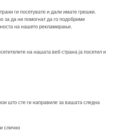
трани ги посетувате и дали имате грешки.
о за да ни помогнат да го подобриме
вноста на нашето рекламирање.
етителите на нашата веб страна ја посетил и
кои што сте ги направиле за вашата следна
 и слично