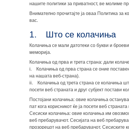
нашите политики за приватност, ве молиме пр
Внимателно прочитајте ја оваа Политика за к
вас.
1. Што се колачиња
Колачиња се мали датотеки со букви и броеви
меморија.
Колачиња од прва и трета страна: дали колачет
i. Колачиња од прва страна се оние поставен
на нашата веб-страна).
ii. Колачиња од трета страна се колачиња што
посети веб страната и друг субјект постави ко
Постојани колачиња: овие колачиња остануваа
пат кога корисникот ќе ја посети веб страната
Сесиски колачиња: овие колачиња им овозможу
веб пребарувачот. Сесијата на веб пребарува
прозорецот на веб пребарувачот. Сесиските к